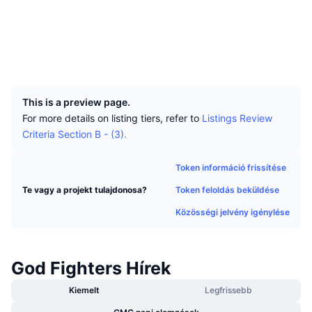
Legjobb kereskedők
Cikkek
Tőzsdei beáramlások/kiáramlások
DEX API
Váltó
Közösségi
Ranglisták
Azonnali
Szerződések
0x7076...6abbb1
Hangulat
Vállalat
Hírlevél
Indikátorok
Felkapott
Származékos termékek
Explorers
explorer.onuschain.io
UCID
36329
Árazás
CMC Launch
Közelgő
Félelem és kapzsiság index
This is a preview page.
Források
CMC Labs
Nemrég hozzáadott
Altcoin szezon index
For more details on listing tiers, refer to
Listings Review
Criteria Section B - (3).
CMC Max
Nyertesek és vesztesek
Piaciciklus-indikátorok
Dokumentáció
Token információ frissítése
Legfontosabb hírek
Leglátogatottabb
Bitcoin dominancia
Token feloldás beküldése
Te vagy a projekt tulajdonosa?
GYIK
Telegram Bot
Közösségi jelvény igénylése
Közösségi hangulat
CoinMarketCap 20 index
AI integrációk
Hirdetés
Láncrangsor
CoinMarketCap 100 index
God Fighters Hírek
CMC Ügynöki Központ
Jóslási piacok
ETF-áramlások
Kiemelt
Legfrissebb
Oldal widgetek
Készségek piactere