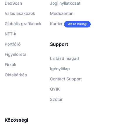
DexScan
Jogi nyilatkozat
Valós eszközök
Módszertan
Globális grafikonok
Karrier
We’re hiring!
NFT-k
Support
Portfólió
Figyelőlista
Listázd magad
Firkák
Igénylőlap
Oldaltérkép
Contact Support
GYIK
Szótár
Közösségi