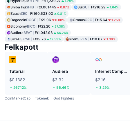
Hyperliquid
HYPE
Ft17,239.27
1.29%
Shiba Inu
SHIB
Ft0.001445
Sui
SUI
Ft216.29
0.87%
1.64%
Zcash
ZEC
Ft160,633.03
0.81%
Dogecoin
DOGE
Ft21.96
Cronos
CRO
Ft15.64
0.08%
1.25%
Biconomy
BICO
Ft22.20
27.38%
Audiera
BEAT
Ft1,042.93
56.26%
SKYAI
SKYAI
Ft39.76
siren
SIREN
Ft10.67
12.59%
1.36%
Felkapott
Tutorial
Audiera
Internet Computer
$0.1382
$3.32
$2.16
267.12%
56.46%
3.29%
CoinMarketCap
Tokenek
God Fighters