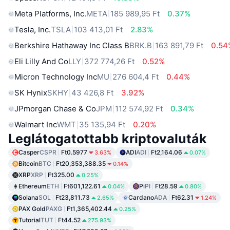
Meta Platforms, Inc.
META
185 989,95 Ft
0.37%
Tesla, Inc.
TSLA
103 413,01 Ft
2.83%
Berkshire Hathaway Inc Class B
BRK.B
163 891,79 Ft
0.54
Eli Lilly And Co
LLY
372 774,26 Ft
0.52%
Micron Technology Inc
MU
276 604,4 Ft
0.44%
SK Hynix
SKHY
43 426,8 Ft
3.92%
JPmorgan Chase & Co
JPM
112 574,92 Ft
0.34%
Walmart Inc
WMT
35 135,94 Ft
0.20%
Leglátogatottabb kriptovaluták
Casper
CSPR
Ft0.5977
ADI
ADI
Ft2,164.06
3.63%
0.07%
Bitcoin
BTC
Ft20,353,388.35
0.14%
XRP
XRP
Ft325.00
0.25%
Ethereum
ETH
Ft601,122.61
Pi
PI
Ft28.59
0.04%
0.80%
Solana
SOL
Ft23,811.73
Cardano
ADA
Ft62.31
2.65%
1.24%
PAX Gold
PAXG
Ft1,365,402.44
0.25%
Tutorial
TUT
Ft44.52
275.93%