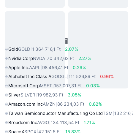
Népszerű Való Világbeli Eszközök
Gold
GOLD
1 364 716,1 Ft
2.07%
Nvidia Corp
NVDA
70 342,62 Ft
2.27%
Apple Inc.
AAPL
98 456,41 Ft
0.29%
Alphabet Inc Class A
GOOGL
111 526,89 Ft
0.96%
Microsoft Corp
MSFT
157 007,31 Ft
0.03%
Silver
SILVER
19 982,93 Ft
3.05%
Amazon.com Inc
AMZN
86 234,03 Ft
0.82%
Taiwan Semiconductor Manufacturing Co Ltd
TSM
132 216,
Broadcom Inc
AVGO
134 113,54 Ft
1.71%
SpaceX
SPCX
42 151,5 Ft
15.83%