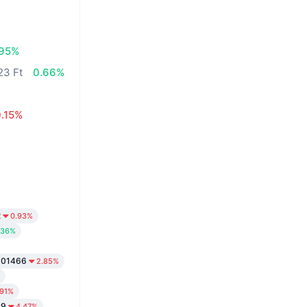
.95%
23 Ft
0.66%
0.15%
2
0.93%
.36%
001466
2.85%
.91%
49
4.47%