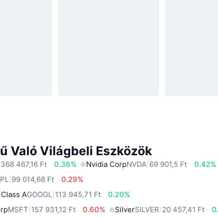
ű Való Világbeli Eszközök
 368 467,16 Ft
0.36%
Nvidia Corp
NVDA
69 901,5 Ft
0.42%
PL
99 014,68 Ft
0.29%
 Class A
GOOGL
113 945,71 Ft
0.20%
orp
MSFT
157 931,12 Ft
0.60%
Silver
SILVER
20 457,41 Ft
0