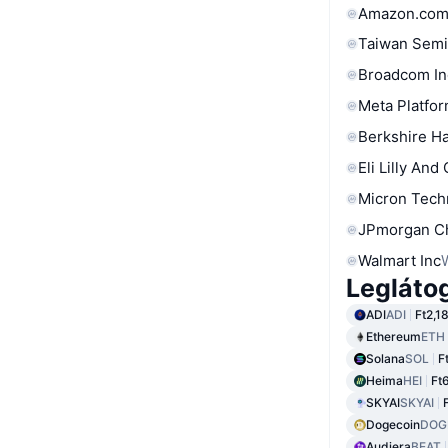
Amazon.com
Taiwan Semi
Broadcom In
Meta Platfor
Berkshire Ha
Eli Lilly And
Micron Tech
JPmorgan C
Walmart Inc
Legláto
ADI
ADI
Ft2,1
Ethereum
ETH
Solana
SOL
F
Heima
HEI
Ft
SKYAI
SKYAI
Dogecoin
DOG
Audiera
BEAT