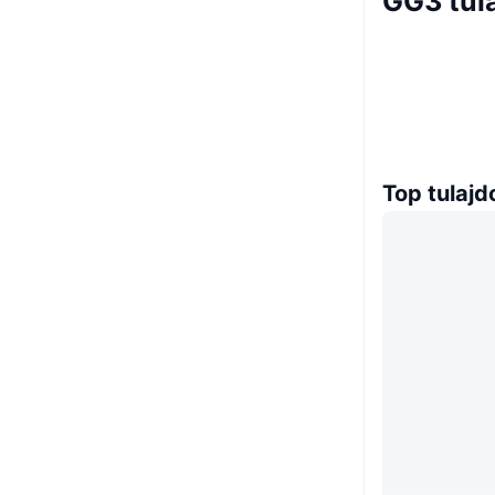
GG3 tul
Top tulaj