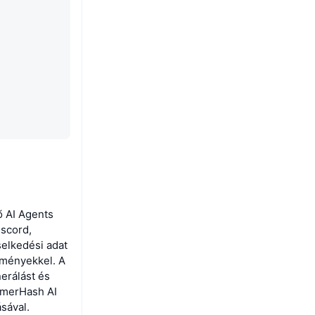
ő AI Agents
iscord,
selkedési adat
lményekkel. A
erálást és
GamerHash AI
sával.