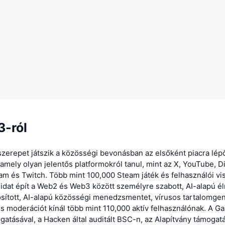
3-ról
zerepet játszik a közösségi bevonásban az elsőként piacra lép
mely olyan jelentős platformokról tanul, mint az X, YouTube, D
m és Twitch. Több mint 100,000 Steam játék és felhasználói vi
idat épít a Web2 és Web3 között személyre szabott, AI-alapú é
osított, AI-alapú közösségi menedzsmentet, vírusos tartalomgen
ns moderációt kínál több mint 110,000 aktív felhasználónak. A 
gatásával, a Hacken által auditált BSC-n, az Alapítvány támogatá