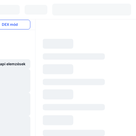
DEX mód
api elemzések