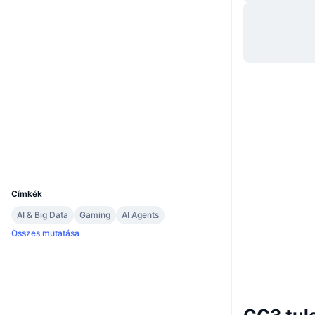
Webhely
Website
Whitepaper
Közösségi
0x7bed...32369E
Szerződések
3.8
Értékelés (CertiK)
Explorers
bscscan.com
Wallets
UCID
36981
Címkék
AI & Big Data
Gaming
AI Agents
Összes mutatása