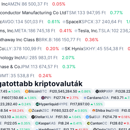
 Inc
AMZN
86 500,37 Ft
0.05%
conductor Manufacturing Co Ltd
TSM
133 947,95 Ft
0.77%
c
AVGO
134 501,03 Ft
0.61%
SpaceX
SPCX
37 240,64 Ft
1
ms, Inc.
META
186 745,18 Ft
0.41%
Tesla, Inc.
TSLA
102 236,
thaway Inc Class B
BRK.B
166 150,77 Ft
0.36%
 Co
LLY
378 100,99 Ft
0.20%
SK Hynix
SKHY
45 554,38 Ft
nology Inc
MU
285 983,01 Ft
2.07%
hase & Co
JPM
113 674,57 Ft
0.37%
WMT
35 538,8 Ft
0.24%
gatottabb kriptovaluták
87.45
Bitcoin
BTC
Ft20,545,284.50
XRP
XRP
Ft328.2
1.04%
0.86%
Ft607,150.66
Pi
PI
Ft27.74
Cardano
ADA
Ft63.71
1.06%
2.77%
7
t23,282.40
Hyperliquid
HYPE
Ft17,897.00
0.24%
1.55%
68.54
Zcash
ZEC
Ft160,523.07
Shiba Inu
SHIB
Ft0.
58.24%
0.93%
Ft33.10
Stellar
XLM
Ft51.50
Sui
SUI
Ft214.79
30.82%
1.04%
0.18%
E
Ft22.05
Kaspa
KAS
Ft8.24
Canton
CC
Ft28.62
0.35%
0.41%
9
Ft675.24
Hashflow
HFT
Ft3.73
Ondo
ONDO
Ft111.
27.26%
41.15%