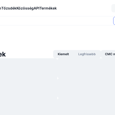
n
Tőzsdék
Közösség
API
Termékek
ek
Kiemelt
Legfrissebb
CMC n