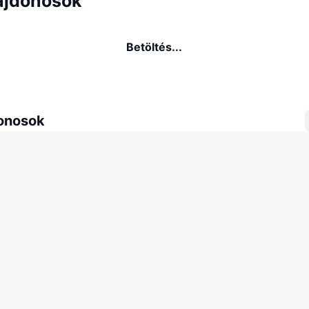
ajdonosok
Betöltés...
donosok