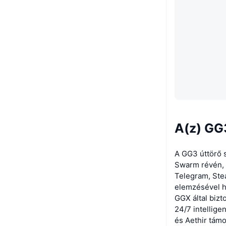
A(z) GG
A GG3 úttörő s
Swarm révén, a
Telegram, Stea
elemzésével h
GGX által bizt
24/7 intellige
és Aethir támo