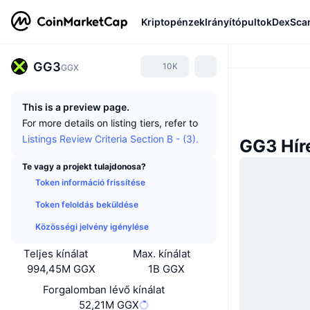
Kriptopénzek
Irányítópultok
DexSca
GG3
10K
GGX
This is a preview page.
For more details on listing tiers, refer to
Listings Review Criteria Section B - (3).
GG3 Hír
Te vagy a projekt tulajdonosa?
Token információ frissítése
Token feloldás beküldése
Közösségi jelvény igénylése
Teljes kínálat
Max. kínálat
994,45M GGX
1B GGX
Forgalomban lévő kínálat
52,21M GGX