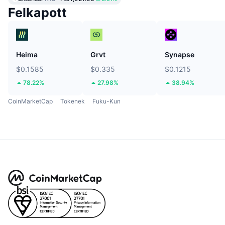
Felkapott
Heima
Grvt
Synapse
$0.1585
$0.335
$0.1215
78.22%
27.98%
38.94%
CoinMarketCap
Tokenek
Fuku-Kun