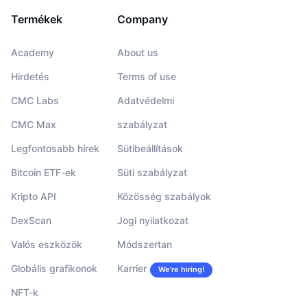
Termékek
Company
Academy
About us
Hirdetés
Terms of use
CMC Labs
Adatvédelmi
CMC Max
szabályzat
Legfontosabb hírek
Sütibeállítások
Bitcoin ETF-ek
Süti szabályzat
Kripto API
Közösség szabályok
DexScan
Jogi nyilatkozat
Valós eszközök
Módszertan
Globális grafikonok
Karrier
We’re hiring!
NFT-k