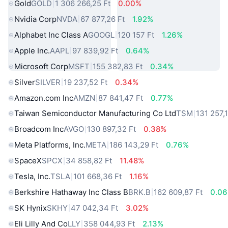
Gold
GOLD
1 306 266,25 Ft
0.00%
Nvidia Corp
NVDA
67 877,26 Ft
1.92%
Alphabet Inc Class A
GOOGL
120 157 Ft
1.26%
Apple Inc.
AAPL
97 839,92 Ft
0.64%
Microsoft Corp
MSFT
155 382,83 Ft
0.34%
Silver
SILVER
19 237,52 Ft
0.34%
Amazon.com Inc
AMZN
87 841,47 Ft
0.77%
Taiwan Semiconductor Manufacturing Co Ltd
TSM
131 257,1
Broadcom Inc
AVGO
130 897,32 Ft
0.38%
Meta Platforms, Inc.
META
186 143,29 Ft
0.76%
SpaceX
SPCX
34 858,82 Ft
11.48%
Tesla, Inc.
TSLA
101 668,36 Ft
1.16%
Berkshire Hathaway Inc Class B
BRK.B
162 609,87 Ft
0.0
SK Hynix
SKHY
47 042,34 Ft
3.02%
Eli Lilly And Co
LLY
358 044,93 Ft
2.13%