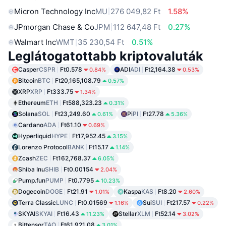
Micron Technology Inc
MU
276 049,82 Ft
1.58%
JPmorgan Chase & Co
JPM
112 647,48 Ft
0.27%
Walmart Inc
WMT
35 230,54 Ft
0.51%
Leglátogatottabb kriptovaluták
Casper
CSPR
Ft0.578
ADI
ADI
Ft2,164.38
0.84%
0.53%
Bitcoin
BTC
Ft20,165,108.79
0.57%
XRP
XRP
Ft333.75
1.34%
Ethereum
ETH
Ft588,323.23
0.31%
Solana
SOL
Ft23,249.60
Pi
PI
Ft27.78
0.61%
5.36%
Cardano
ADA
Ft61.10
0.69%
Hyperliquid
HYPE
Ft17,952.45
3.15%
Lorenzo Protocol
BANK
Ft15.17
1.14%
Zcash
ZEC
Ft162,768.37
6.05%
Shiba Inu
SHIB
Ft0.00154
2.04%
Pump.fun
PUMP
Ft0.7795
10.23%
Dogecoin
DOGE
Ft21.91
Kaspa
KAS
Ft8.20
1.01%
2.60%
Terra Classic
LUNC
Ft0.01569
Sui
SUI
Ft217.57
1.16%
0.22%
SKYAI
SKYAI
Ft16.43
Stellar
XLM
Ft52.14
11.23%
3.02%
Bittensor
TAO
Ft61,921.08
3.01%