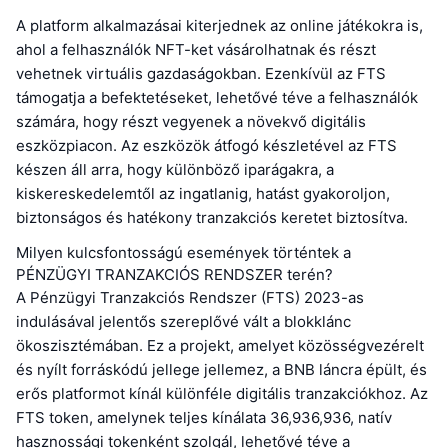
A platform alkalmazásai kiterjednek az online játékokra is,
ahol a felhasználók NFT-ket vásárolhatnak és részt
vehetnek virtuális gazdaságokban. Ezenkívül az FTS
támogatja a befektetéseket, lehetővé téve a felhasználók
számára, hogy részt vegyenek a növekvő digitális
eszközpiacon. Az eszközök átfogó készletével az FTS
készen áll arra, hogy különböző iparágakra, a
kiskereskedelemtől az ingatlanig, hatást gyakoroljon,
biztonságos és hatékony tranzakciós keretet biztosítva.
Milyen kulcsfontosságú események történtek a
PÉNZÜGYI TRANZAKCIÓS RENDSZER terén?
A Pénzügyi Tranzakciós Rendszer (FTS) 2023-as
indulásával jelentős szereplővé vált a blokklánc
ökoszisztémában. Ez a projekt, amelyet közösségvezérelt
és nyílt forráskódú jellege jellemez, a BNB láncra épült, és
erős platformot kínál különféle digitális tranzakciókhoz. Az
FTS token, amelynek teljes kínálata 36,936,936, natív
hasznossági tokenként szolgál, lehetővé téve a