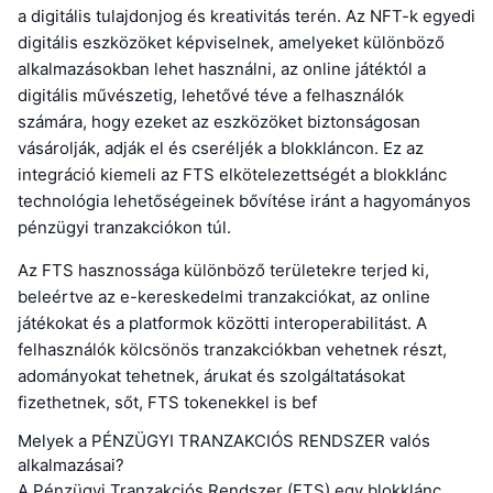
a digitális tulajdonjog és kreativitás terén. Az NFT-k egyedi
digitális eszközöket képviselnek, amelyeket különböző
alkalmazásokban lehet használni, az online játéktól a
digitális művészetig, lehetővé téve a felhasználók
számára, hogy ezeket az eszközöket biztonságosan
vásárolják, adják el és cseréljék a blokkláncon. Ez az
integráció kiemeli az FTS elkötelezettségét a blokklánc
technológia lehetőségeinek bővítése iránt a hagyományos
pénzügyi tranzakciókon túl.
Az FTS hasznossága különböző területekre terjed ki,
beleértve az e-kereskedelmi tranzakciókat, az online
játékokat és a platformok közötti interoperabilitást. A
felhasználók kölcsönös tranzakciókban vehetnek részt,
adományokat tehetnek, árukat és szolgáltatásokat
fizethetnek, sőt, FTS tokenekkel is bef
Melyek a PÉNZÜGYI TRANZAKCIÓS RENDSZER valós
alkalmazásai?
A Pénzügyi Tranzakciós Rendszer (FTS) egy blokklánc