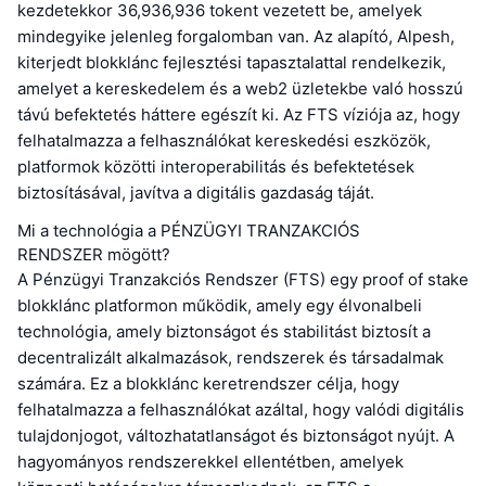
kezdetekkor 36,936,936 tokent vezetett be, amelyek
mindegyike jelenleg forgalomban van. Az alapító, Alpesh,
kiterjedt blokklánc fejlesztési tapasztalattal rendelkezik,
amelyet a kereskedelem és a web2 üzletekbe való hosszú
távú befektetés háttere egészít ki. Az FTS víziója az, hogy
felhatalmazza a felhasználókat kereskedési eszközök,
platformok közötti interoperabilitás és befektetések
biztosításával, javítva a digitális gazdaság táját.
Mi a technológia a PÉNZÜGYI TRANZAKCIÓS
RENDSZER mögött?
A Pénzügyi Tranzakciós Rendszer (FTS) egy proof of stake
blokklánc platformon működik, amely egy élvonalbeli
technológia, amely biztonságot és stabilitást biztosít a
decentralizált alkalmazások, rendszerek és társadalmak
számára. Ez a blokklánc keretrendszer célja, hogy
felhatalmazza a felhasználókat azáltal, hogy valódi digitális
tulajdonjogot, változhatatlanságot és biztonságot nyújt. A
hagyományos rendszerekkel ellentétben, amelyek