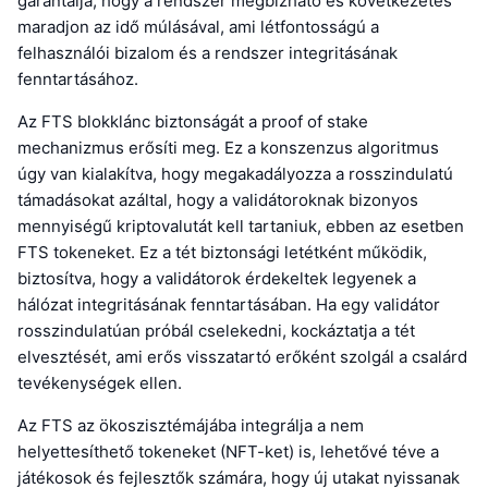
garantálja, hogy a rendszer megbízható és következetes
maradjon az idő múlásával, ami létfontosságú a
felhasználói bizalom és a rendszer integritásának
fenntartásához.
Az FTS blokklánc biztonságát a proof of stake
mechanizmus erősíti meg. Ez a konszenzus algoritmus
úgy van kialakítva, hogy megakadályozza a rosszindulatú
támadásokat azáltal, hogy a validátoroknak bizonyos
mennyiségű kriptovalutát kell tartaniuk, ebben az esetben
FTS tokeneket. Ez a tét biztonsági letétként működik,
biztosítva, hogy a validátorok érdekeltek legyenek a
hálózat integritásának fenntartásában. Ha egy validátor
rosszindulatúan próbál cselekedni, kockáztatja a tét
elvesztését, ami erős visszatartó erőként szolgál a csalárd
tevékenységek ellen.
Az FTS az ökoszisztémájába integrálja a nem
helyettesíthető tokeneket (NFT-ket) is, lehetővé téve a
játékosok és fejlesztők számára, hogy új utakat nyissanak