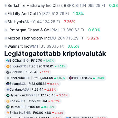
Berkshire Hathaway Inc Class B
BRK.B
164 065,29 Ft
0.3
Eli Lilly And Co
LLY
372 513,79 Ft
1.08%
SK Hynix
SKHY
44 124,25 Ft
7.26%
JPmorgan Chase & Co
JPM
113 880,63 Ft
0.63%
Micron Technology Inc
MU
264 715,29 Ft
5.92%
Walmart Inc
WMT
35 690,15 Ft
0.85%
Leglátogatottabb kriptovaluták
ZIGChain
ZIG
Ft12.70
1.47%
Bitcoin
BTC
Ft20,320,976.01
1.02%
XRP
XRP
Ft329.46
1.17%
Ethereum
ETH
Ft597,694.69
Pi
PI
Ft28.76
1.87%
3.94%
Solana
SOL
Ft23,055.61
0.58%
Cardano
ADA
Ft59.44
2.85%
Hyperliquid
HYPE
Ft17,476.45
3.04%
Zcash
ZEC
Ft155,735.64
3.62%
Heima
HEI
Ft109.66
93.00%
Shiba Inu
SHIB
Ft0.001488
3.23%