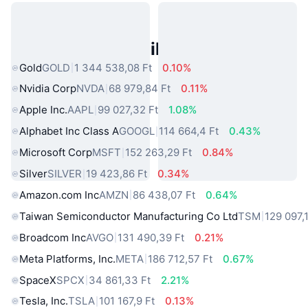
Népszerű Való Világbeli Eszközök
Gold
GOLD
1 344 538,08 Ft
0.10%
Nvidia Corp
NVDA
68 979,84 Ft
0.11%
Apple Inc.
AAPL
99 027,32 Ft
1.08%
Alphabet Inc Class A
GOOGL
114 664,4 Ft
0.43%
Microsoft Corp
MSFT
152 263,29 Ft
0.84%
Silver
SILVER
19 423,86 Ft
0.34%
Amazon.com Inc
AMZN
86 438,07 Ft
0.64%
Taiwan Semiconductor Manufacturing Co Ltd
TSM
129 097,
Broadcom Inc
AVGO
131 490,39 Ft
0.21%
Meta Platforms, Inc.
META
186 712,57 Ft
0.67%
SpaceX
SPCX
34 861,33 Ft
2.21%
Tesla, Inc.
TSLA
101 167,9 Ft
0.13%