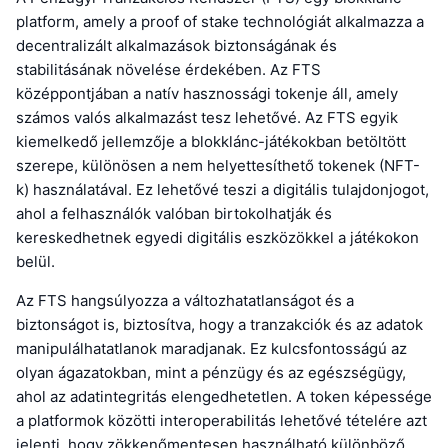
platform, amely a proof of stake technológiát alkalmazza a
decentralizált alkalmazások biztonságának és
stabilitásának növelése érdekében. Az FTS
középpontjában a natív hasznossági tokenje áll, amely
számos valós alkalmazást tesz lehetővé. Az FTS egyik
kiemelkedő jellemzője a blokklánc-játékokban betöltött
szerepe, különösen a nem helyettesíthető tokenek (NFT-
k) használatával. Ez lehetővé teszi a digitális tulajdonjogot,
ahol a felhasználók valóban birtokolhatják és
kereskedhetnek egyedi digitális eszközökkel a játékokon
belül.
Az FTS hangsúlyozza a változhatatlanságot és a
biztonságot is, biztosítva, hogy a tranzakciók és az adatok
manipulálhatatlanok maradjanak. Ez kulcsfontosságú az
olyan ágazatokban, mint a pénzügy és az egészségügy,
ahol az adatintegritás elengedhetetlen. A token képessége
a platformok közötti interoperabilitás lehetővé tételére azt
jelenti, hogy zökkenőmentesen használható különböző