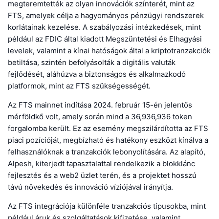
megteremtették az olyan innovációk színterét, mint az
FTS, amelyek célja a hagyományos pénzügyi rendszerek
korlátainak kezelése. A szabályozási intézkedések, mint
például az FDIC által kiadott Megszüntetési és Elhagyási
levelek, valamint a kínai hatóságok által a kriptotranzakciók
betiltása, szintén befolyásolták a digitális valuták
fejlődését, aláhúzva a biztonságos és alkalmazkodó
platformok, mint az FTS szükségességét.
Az FTS mainnet indítása 2024. február 15-én jelentős
mérföldkő volt, amely során mind a 36,936,936 token
forgalomba került. Ez az esemény megszilárdította az FTS
piaci pozícióját, megbízható és hatékony eszközt kínálva a
felhasználóknak a tranzakciók lebonyolítására. Az alapító,
Alpesh, kiterjedt tapasztalattal rendelkezik a blokklánc
fejlesztés és a web2 üzlet terén, és a projektet hosszú
távú növekedés és innováció víziójával irányítja.
Az FTS integrációja különféle tranzakciós típusokba, mint
például áruk és szolgáltatások kifizetése, valamint