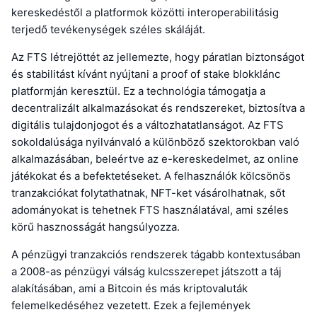
kereskedéstől a platformok közötti interoperabilitásig
terjedő tevékenységek széles skáláját.
Az FTS létrejöttét az jellemezte, hogy páratlan biztonságot
és stabilitást kívánt nyújtani a proof of stake blokklánc
platformján keresztül. Ez a technológia támogatja a
decentralizált alkalmazásokat és rendszereket, biztosítva a
digitális tulajdonjogot és a változhatatlanságot. Az FTS
sokoldalúsága nyilvánvaló a különböző szektorokban való
alkalmazásában, beleértve az e-kereskedelmet, az online
játékokat és a befektetéseket. A felhasználók kölcsönös
tranzakciókat folytathatnak, NFT-ket vásárolhatnak, sőt
adományokat is tehetnek FTS használatával, ami széles
körű hasznosságát hangsúlyozza.
A pénzügyi tranzakciós rendszerek tágabb kontextusában
a 2008-as pénzügyi válság kulcsszerepet játszott a táj
alakításában, ami a Bitcoin és más kriptovaluták
felemelkedéséhez vezetett. Ezek a fejlemények