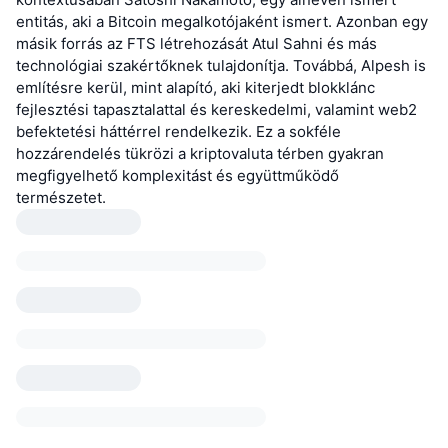
entitás, aki a Bitcoin megalkotójaként ismert. Azonban egy
másik forrás az FTS létrehozását Atul Sahni és más
technológiai szakértőknek tulajdonítja. Továbbá, Alpesh is
említésre kerül, mint alapító, aki kiterjedt blokklánc
fejlesztési tapasztalattal és kereskedelmi, valamint web2
befektetési háttérrel rendelkezik. Ez a sokféle
hozzárendelés tükrözi a kriptovaluta térben gyakran
megfigyelhető komplexitást és együttműködő
természetet.