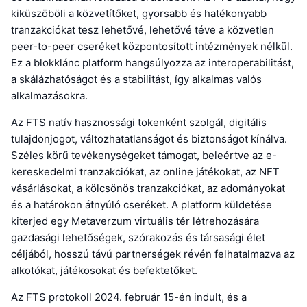
kiküszöböli a közvetítőket, gyorsabb és hatékonyabb
tranzakciókat tesz lehetővé, lehetővé téve a közvetlen
peer-to-peer cseréket központosított intézmények nélkül.
Ez a blokklánc platform hangsúlyozza az interoperabilitást,
a skálázhatóságot és a stabilitást, így alkalmas valós
alkalmazásokra.
Az FTS natív hasznossági tokenként szolgál, digitális
tulajdonjogot, változhatatlanságot és biztonságot kínálva.
Széles körű tevékenységeket támogat, beleértve az e-
kereskedelmi tranzakciókat, az online játékokat, az NFT
vásárlásokat, a kölcsönös tranzakciókat, az adományokat
és a határokon átnyúló cseréket. A platform küldetése
kiterjed egy Metaverzum virtuális tér létrehozására
gazdasági lehetőségek, szórakozás és társasági élet
céljából, hosszú távú partnerségek révén felhatalmazva az
alkotókat, játékosokat és befektetőket.
Az FTS protokoll 2024. február 15-én indult, és a