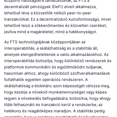
központi hatóságokra támaszkodnak, az FTS a
decentralizált pénzügyek (DeFi) elveit alkalmazza,
lehetővé téve a közvetítők nélküli peer-to-peer
tranzakciókat. Ez a decentralizáció kulcsfontosságú, mivel
lehetővé teszi a zökkenőmentes és közvetlen cseréket,
javítva mind a magánéletet, mind a hatékonyságot.
Az FTS technológiájának középpontjában az
interoperabilitás, a skálázhatóság és a stabilitás áll,
amelyek elengedhetetlenek a valós alkalmazásokhoz. Az
interoperabilitás biztosítja, hogy különböző rendszerek és
platformok kommunikálni és együttműködni tudjanak,
hasonlóan ahhoz, ahogy különböző szoftveralkalmazások
futtathatók egyetlen operációs rendszeren. A
skálázhatóság a blokklánc azon képességét célozza meg,
hogy kezelje a növekvő munkamennyiséget vagy képes
legyen a növekedés befogadására, biztosítva, hogy ahogy
több felhasználó és tranzakció kerül a rendszerbe, az
hatékony és reagálóképes maradjon. A stabilitás pedig