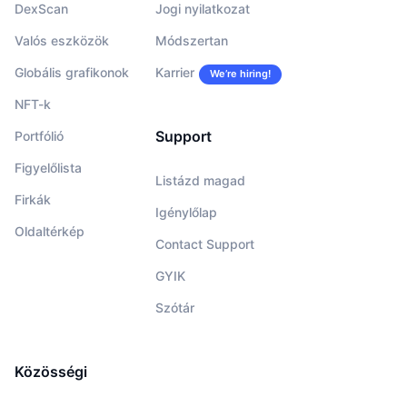
DexScan
Jogi nyilatkozat
Valós eszközök
Módszertan
Globális grafikonok
Karrier
We’re hiring!
NFT-k
Support
Portfólió
Figyelőlista
Listázd magad
Firkák
Igénylőlap
Oldaltérkép
Contact Support
GYIK
Szótár
Közösségi