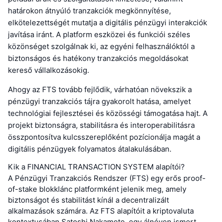
határokon átnyúló tranzakciók megkönnyítése,
elkötelezettségét mutatja a digitális pénzügyi interakciók
javítása iránt. A platform eszközei és funkciói széles
közönséget szolgálnak ki, az egyéni felhasználóktól a
biztonságos és hatékony tranzakciós megoldásokat
kereső vállalkozásokig.
Ahogy az FTS tovább fejlődik, várhatóan növekszik a
pénzügyi tranzakciós tájra gyakorolt hatása, amelyet
technológiai fejlesztései és közösségi támogatása hajt. A
projekt biztonságra, stabilitásra és interoperabilitásra
összpontosítva kulcsszereplőként pozícionálja magát a
digitális pénzügyek folyamatos átalakulásában.
Kik a FINANCIAL TRANSACTION SYSTEM alapítói?
A Pénzügyi Tranzakciós Rendszer (FTS) egy erős proof-
of-stake blokklánc platformként jelenik meg, amely
biztonságot és stabilitást kínál a decentralizált
alkalmazások számára. Az FTS alapítóit a kriptovaluta
kontextusában Satoshi Nakamoto, egy álnéven ismert