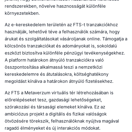
rendszerekben, növelve hasznosságát különféle
környezetekben.
Az e-kereskedelem területén az FTS-t tranzakciókhoz
használják, lehetővé téve a felhasználók számára, hogy
árukat és szolgáltatásokat vásároljanak online. Támogatja a
kölcsönös tranzakciókat és adományokat is, sokoldalú
eszközt biztosítva különféle pénzügyi tevékenységekhez.
A platform határokon átnyúló tranzakciókra való
összpontosítása alkalmassá teszi a nemzetközi
kereskedelemre és átutalásokra, költséghatékony
megoldást kínálva a határokon átnyúló fizetésekhez.
Az FTS a Metaverzum virtuális tér létrehozásában is
előrelépéseket tesz, gazdasági lehetőségeket,
szórakozási és társasági elemeket kínálva. Ez az
ambiciózus projekt a digitális és fizikai valóságok
ötvözésére törekszik, felhasználóknak nyújtva magával
ragadó élményeket és új interakciós módokat.