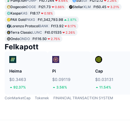
Pump.fun
PUMP
Ft0.7244
Sui
SUI
Ft212.12
8.64%
2.26%
Dogecoin
DOGE
Ft21.73
Stellar
XLM
Ft50.45
0.66%
3.21%
Kaspa
KAS
Ft8.17
0.18%
PAX Gold
PAXG
Ft1,342,793.98
2.97%
Lorenzo Protocol
BANK
Ft13.92
8.17%
Terra Classic
LUNC
Ft0.01535
2.26%
Ondo
ONDO
Ft116.50
2.75%
Felkapott
Heima
Pi
Cap
$0.3463
$0.09119
$0.03131
92.37%
3.56%
11.54%
CoinMarketCap
Tokenek
FINANCIAL TRANSACTION SYSTEM