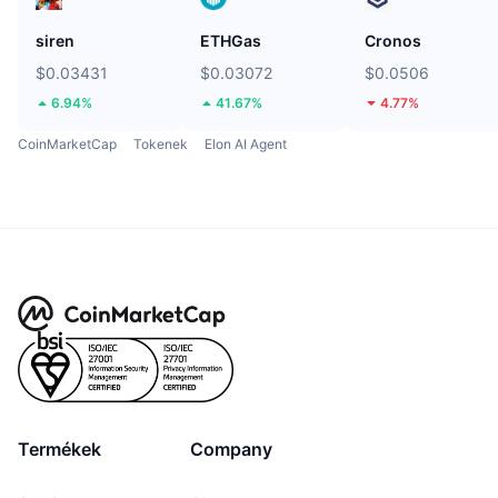
siren
ETHGas
Cronos
$0.03431
$0.03072
$0.0506
6.94%
41.67%
4.77%
CoinMarketCap
Tokenek
Elon AI Agent
Termékek
Company