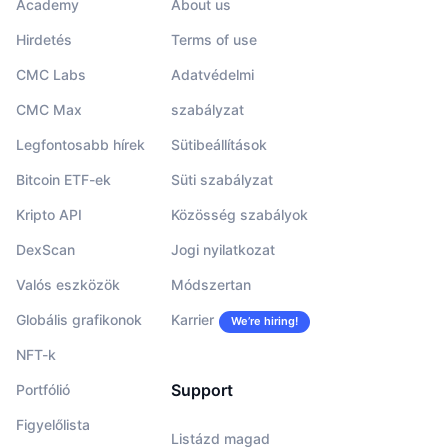
Academy
About us
Hirdetés
Terms of use
CMC Labs
Adatvédelmi
CMC Max
szabályzat
Legfontosabb hírek
Sütibeállítások
Bitcoin ETF-ek
Süti szabályzat
Kripto API
Közösség szabályok
DexScan
Jogi nyilatkozat
Valós eszközök
Módszertan
Globális grafikonok
Karrier
We’re hiring!
NFT-k
Support
Portfólió
Figyelőlista
Listázd magad