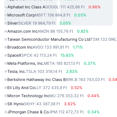
Alphabet Inc Class A
GOOGL
111 425,66 Ft
0.96%
Microsoft Corp
MSFT
156 864,8 Ft
0.03%
Silver
SILVER
19 964,79 Ft
3.05%
Amazon.com Inc
AMZN
86 155,76 Ft
0.82%
Taiwan Semiconductor Manufacturing Co Ltd
TSM
132 096,
Broadcom Inc
AVGO
133 991,81 Ft
1.71%
SpaceX
SPCX
42 113,24 Ft
15.83%
Meta Platforms, Inc.
META
185 821,13 Ft
0.37%
Tesla, Inc.
TSLA
103 319,14 Ft
2.83%
Berkshire Hathaway Inc Class B
BRK.B
163 743,03 Ft
0.5
Eli Lilly And Co
LLY
372 435,9 Ft
0.52%
Micron Technology Inc
MU
276 353,32 Ft
0.44%
SK Hynix
SKHY
43 387,38 Ft
3.92%
JPmorgan Chase & Co
JPM
112 472,73 Ft
0.34%