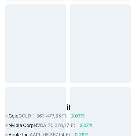
Népszerű Való Világbeli Eszközök
Gold
GOLD
1 363 477,35 Ft
2.07%
Nvidia Corp
NVDA
70 278,77 Ft
2.27%
Apple Inc.
AAPL
98 367,04 Ft
0.29%