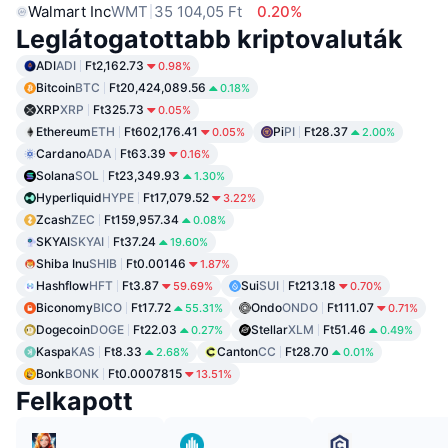
Walmart Inc
WMT
35 104,05 Ft
0.20%
Leglátogatottabb kriptovaluták
ADI
ADI
Ft2,162.73
0.98%
Bitcoin
BTC
Ft20,424,089.56
0.18%
XRP
XRP
Ft325.73
0.05%
Ethereum
ETH
Ft602,176.41
Pi
PI
Ft28.37
0.05%
2.00%
Cardano
ADA
Ft63.39
0.16%
Solana
SOL
Ft23,349.93
1.30%
Hyperliquid
HYPE
Ft17,079.52
3.22%
Zcash
ZEC
Ft159,957.34
0.08%
SKYAI
SKYAI
Ft37.24
19.60%
Shiba Inu
SHIB
Ft0.00146
1.87%
Hashflow
HFT
Ft3.87
Sui
SUI
Ft213.18
59.69%
0.70%
Biconomy
BICO
Ft17.72
Ondo
ONDO
Ft111.07
55.31%
0.71%
Dogecoin
DOGE
Ft22.03
Stellar
XLM
Ft51.46
0.27%
0.49%
Kaspa
KAS
Ft8.33
Canton
CC
Ft28.70
2.68%
0.01%
Bonk
BONK
Ft0.0007815
13.51%
Felkapott