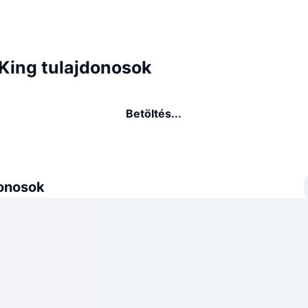
King tulajdonosok
Betöltés...
donosok