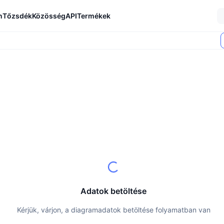
n
Tőzsdék
Közösség
API
Termékek
Adatok betöltése
Kérjük, várjon, a diagramadatok betöltése folyamatban van