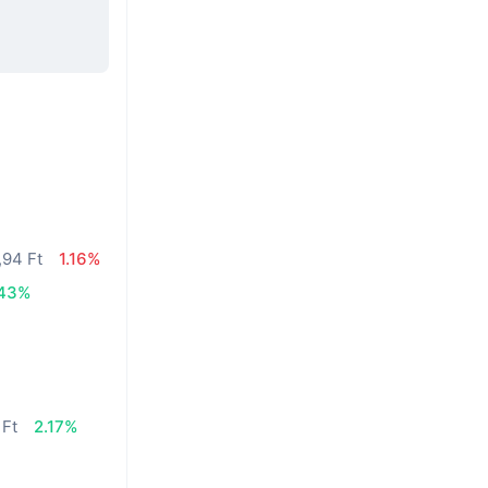
,94 Ft
1.16%
.43%
 Ft
2.17%