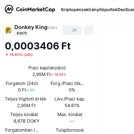
Kriptopénzek
Irányítópultok
DexSca
Donkey King
DOKY
2K
#3675
0,0003406 Ft
16.85%
(
24h
)
Piaci kapitalizáció
2,95M Ft
16.85%
Forgalom (24ó)
Forg./Piaci tőkeé. (24ó)
0 Ft
0%
0%
Teljes hígított érték
Likv./Piaci kap.
2,95M Ft
54.61%
Teljes kínálat
Max. kínálat
8,67B DOKY
--
Forgalomban lévő kínálat
Tulajdonosok