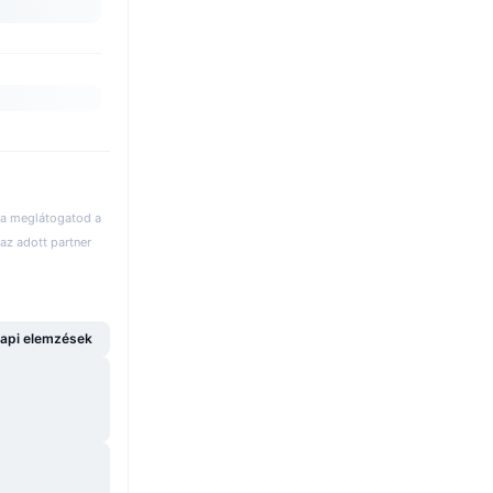
 ha meglátogatod a
az adott partner
api elemzések