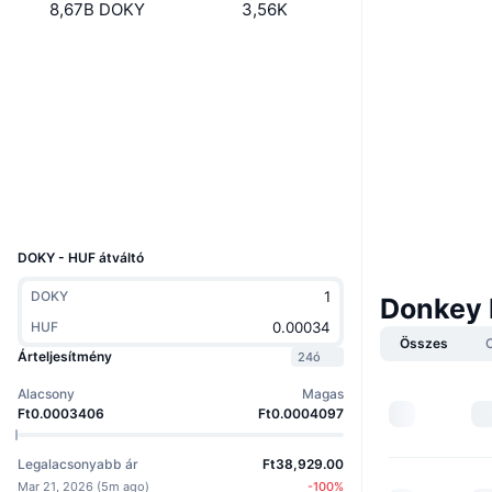
8,67B DOKY
3,56K
Webhely
Website
Közösségi
Szerződések
5Rs53f...Pa5rYH
Explorers
solscan.io
Wallets
UCID
31106
DOKY - HUF átváltó
DOKY
Donkey 
HUF
Összes
Árteljesítmény
24ó
Alacsony
Magas
Ft0.0003406
Ft0.0004097
Legalacsonyabb ár
Ft38,929.00
Mar 21, 2026
(
5m ago
)
-100
%