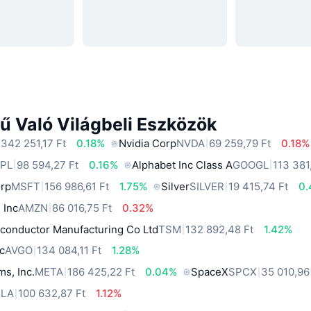
ű Való Világbeli Eszközök
 342 251,17 Ft
0.18%
Nvidia Corp
NVDA
69 259,79 Ft
0.18%
PL
98 594,27 Ft
0.16%
Alphabet Inc Class A
GOOGL
113 381
orp
MSFT
156 986,61 Ft
1.75%
Silver
SILVER
19 415,74 Ft
0
 Inc
AMZN
86 016,75 Ft
0.32%
conductor Manufacturing Co Ltd
TSM
132 892,48 Ft
1.42%
c
AVGO
134 084,11 Ft
1.28%
ms, Inc.
META
186 425,22 Ft
0.04%
SpaceX
SPCX
35 010,96
SLA
100 632,87 Ft
1.12%