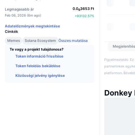
0.0
3653
Ft
Legmagasabb ár
6
Feb 06, 2026
(
6m ago
)
+
93132.57
%
Adatelőzmények megtekintése
Címkék
Memes
Solana Ecosystem
Összes mutatása
Megjelenítés
Te vagy a projekt tulajdonosa?
Token információ frissítése
Figyelmeztetés: Ez
Token feloldás beküldése
partnerlinkek egyik
platformon. Bővebb 
Közösségi jelvény igénylése
Donkey 