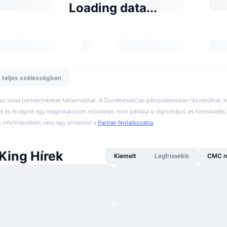
Loading data...
 teljes szélességben
 az oldal partnerlinkeket tartalmazhat. A CoinMarketCap pénzjutalomban részesülhet,
ét és elvégzel egy meghatározott műveletet, mint például a regisztráció és kereskedés 
információkért vess egy pillantást a
Partner Nyilatkozatra
.
King Hírek
Kiemelt
Legfrissebb
CMC n