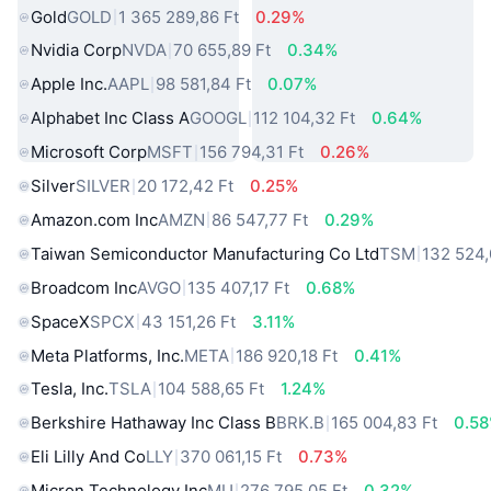
Gold
GOLD
1 365 289,86 Ft
0.29%
Nvidia Corp
NVDA
70 655,89 Ft
0.34%
Apple Inc.
AAPL
98 581,84 Ft
0.07%
Alphabet Inc Class A
GOOGL
112 104,32 Ft
0.64%
Microsoft Corp
MSFT
156 794,31 Ft
0.26%
Silver
SILVER
20 172,42 Ft
0.25%
Amazon.com Inc
AMZN
86 547,77 Ft
0.29%
Taiwan Semiconductor Manufacturing Co Ltd
TSM
132 524,
Broadcom Inc
AVGO
135 407,17 Ft
0.68%
SpaceX
SPCX
43 151,26 Ft
3.11%
Meta Platforms, Inc.
META
186 920,18 Ft
0.41%
Tesla, Inc.
TSLA
104 588,65 Ft
1.24%
Berkshire Hathaway Inc Class B
BRK.B
165 004,83 Ft
0.5
Eli Lilly And Co
LLY
370 061,15 Ft
0.73%
Micron Technology Inc
MU
276 795,05 Ft
0.32%