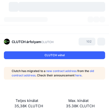
Kriptopénzek
Irányítópultok
Kriptopénzek
DexScan
Piacok
Rangsor
CLUTCH
árfolyam
102
CLUTCH
Jelzések
Tőzsdék
Kategóriák
New
Piacáttekintés
CLUTCH vétel
Felkapott
Közösség
Történelmi pillanatképek
Azonnali piac
Centralizált tőzsdék
Clutch has migrated to a
new contract address
from the
old
Új
Hírfolyam
API
Token feloldások
Kriptovaluták száma
contract address
. Check their announcement
here
.
Azonnali
Emelkedők
Témák
Hozamok
Termékek
Bitcoin kincstárak
Származékos termékek
API
Mém felfedező
Élő
Valós eszközök
BNB kincstárak
Termékek
Kripto API
Teljes kínálat
Max. kínálat
Decentralizált tőzsdék
35,38K CLUTCH
35.38K CLUTCH