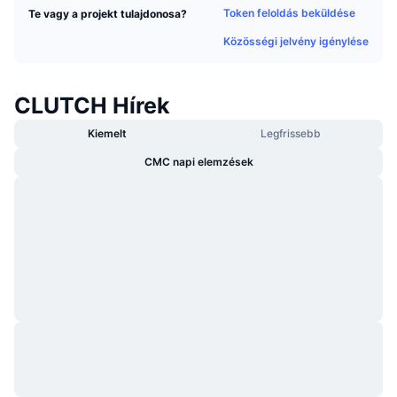
Token feloldás beküldése
Te vagy a projekt tulajdonosa?
Felkapott
Kripto ETF-ek
Tanulj
CMC MCP
Közösségi jelvény igénylése
Új
Bitcoin ETF-ek
x402
Hírek
Kripto
CLUTCH Hírek
Ethereum ETF-ek
Academy
Kiemelt
Legfrissebb
Politika
Technikai elemzés
Kutatás
CMC napi elemzések
Sportok
RSI
Videók
Pénzügy
MACD
Szótár
Technológia
Származékos termékek
Kampányok
NFT
Áttekintés
Airdropok
Összefoglaló NFT statisztikák
Likvidálások
Gyémánt jutalmak