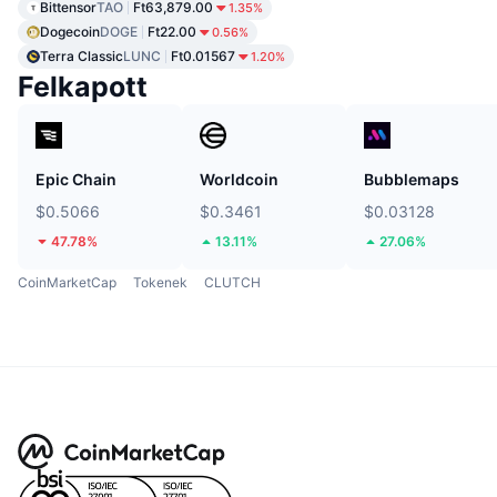
Bittensor
TAO
Ft63,879.00
1.35%
Dogecoin
DOGE
Ft22.00
0.56%
Terra Classic
LUNC
Ft0.01567
1.20%
Felkapott
Epic Chain
Worldcoin
Bubblemaps
$0.5066
$0.3461
$0.03128
47.78%
13.11%
27.06%
CoinMarketCap
Tokenek
CLUTCH