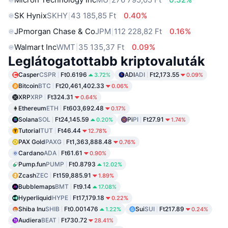
SK Hynix
SKHY
43 185,85 Ft
0.40%
JPmorgan Chase & Co
JPM
112 228,82 Ft
0.16%
Walmart Inc
WMT
35 135,37 Ft
0.09%
Leglátogatottabb kriptovaluták
Casper
CSPR
Ft0.6196
ADI
ADI
Ft2,173.55
3.72%
0.09%
Bitcoin
BTC
Ft20,461,402.33
0.06%
XRP
XRP
Ft324.31
0.64%
Ethereum
ETH
Ft603,692.48
0.17%
Solana
SOL
Ft24,145.59
Pi
PI
Ft27.91
0.20%
1.74%
Tutorial
TUT
Ft46.44
12.78%
PAX Gold
PAXG
Ft1,363,888.48
0.76%
Cardano
ADA
Ft61.61
0.90%
Pump.fun
PUMP
Ft0.8793
12.02%
Zcash
ZEC
Ft159,885.91
1.89%
Bubblemaps
BMT
Ft9.14
17.08%
Hyperliquid
HYPE
Ft17,179.18
0.22%
Shiba Inu
SHIB
Ft0.001476
Sui
SUI
Ft217.89
1.22%
0.24%
Audiera
BEAT
Ft730.72
28.41%