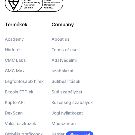
Termékek
Company
Academy
About us
Hirdetés
Terms of use
CMC Labs
Adatvédelmi
CMC Max
szabályzat
Legfontosabb hírek
Sütibeállítások
Bitcoin ETF-ek
Süti szabályzat
Kripto API
Közösség szabályok
DexScan
Jogi nyilatkozat
Valós eszközök
Módszertan
Globális grafikonok
Karrier
We’re hiring!