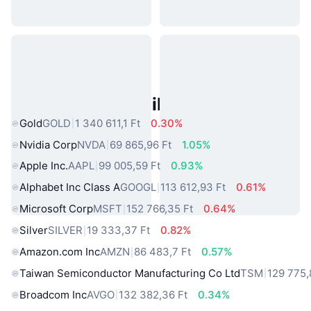
Népszerű Való Világbeli Eszközök
Gold
GOLD
1 340 611,1 Ft
0.30%
Nvidia Corp
NVDA
69 865,96 Ft
1.05%
Apple Inc.
AAPL
99 005,59 Ft
0.93%
Alphabet Inc Class A
GOOGL
113 612,93 Ft
0.61%
Microsoft Corp
MSFT
152 766,35 Ft
0.64%
Silver
SILVER
19 333,37 Ft
0.82%
Amazon.com Inc
AMZN
86 483,7 Ft
0.57%
Taiwan Semiconductor Manufacturing Co Ltd
TSM
129 775,
Broadcom Inc
AVGO
132 382,36 Ft
0.34%