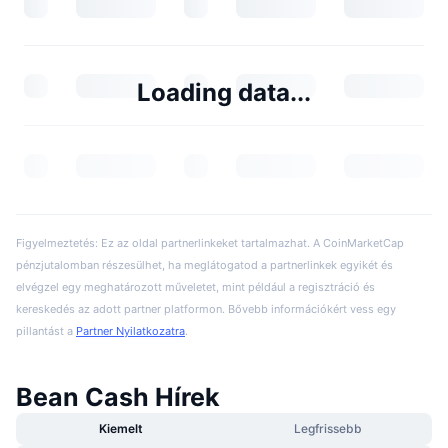
Loading data...
Figyelmeztetés: Ez az oldal partnerlinkeket tartalmazhat. A CoinMarketCap
pénzjutalomban részesülhet, ha meglátogatod a partnerlinkek egyikét és
elvégzel egy meghatározott műveletet, mint például a regisztráció és
kereskedés az adott partner platformon. Bővebb információkért vess egy
pillantást a
Partner Nyilatkozatra
.
Bean Cash Hírek
Kiemelt
Legfrissebb