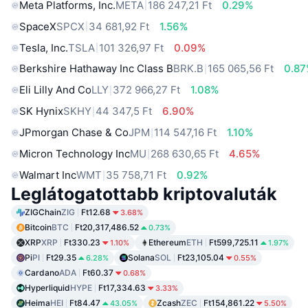
Meta Platforms, Inc.
META
186 247,21 Ft
0.29%
SpaceX
SPCX
34 681,92 Ft
1.56%
Tesla, Inc.
TSLA
101 326,97 Ft
0.09%
Berkshire Hathaway Inc Class B
BRK.B
165 065,56 Ft
0.8
Eli Lilly And Co
LLY
372 966,27 Ft
1.08%
SK Hynix
SKHY
44 347,5 Ft
6.90%
JPmorgan Chase & Co
JPM
114 547,16 Ft
1.10%
Micron Technology Inc
MU
268 630,65 Ft
4.65%
Walmart Inc
WMT
35 758,71 Ft
0.92%
Leglátogatottabb kriptovaluták
ZIGChain
ZIG
Ft12.68
3.68%
Bitcoin
BTC
Ft20,317,486.52
0.73%
XRP
XRP
Ft330.23
Ethereum
ETH
Ft599,725.11
1.10%
1.97%
Pi
PI
Ft29.35
Solana
SOL
Ft23,105.04
6.28%
0.55%
Cardano
ADA
Ft60.37
0.68%
Hyperliquid
HYPE
Ft17,334.63
3.33%
Heima
HEI
Ft84.47
Zcash
ZEC
Ft154,861.22
43.05%
5.50%