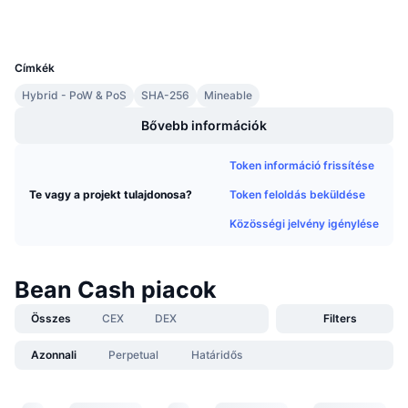
Közeledő értékesítések
Finanszírozási díjak
Tanulj & Keress
UCID
819
Címkék
Naptár
Hybrid - PoW & PoS
SHA-256
Mineable
Bővebb információk
ICO Naptár
Token információ frissítése
Esemény naptár
Token feloldás beküldése
Te vagy a projekt tulajdonosa?
Közösségi jelvény igénylése
Bean Cash piacok
Összes
CEX
DEX
Filters
Azonnali
Perpetual
Határidős