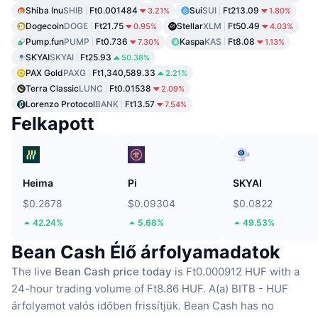
Shiba Inu
SHIB
Ft0.001484
Sui
SUI
Ft213.09
3.21%
1.80%
Dogecoin
DOGE
Ft21.75
Stellar
XLM
Ft50.49
0.95%
4.03%
Pump.fun
PUMP
Ft0.736
Kaspa
KAS
Ft8.08
7.30%
1.13%
SKYAI
SKYAI
Ft25.93
50.38%
PAX Gold
PAXG
Ft1,340,589.33
2.21%
Terra Classic
LUNC
Ft0.01538
2.09%
Lorenzo Protocol
BANK
Ft13.57
7.54%
Felkapott
Heima
Pi
SKYAI
$0.2678
$0.09304
$0.0822
42.24%
5.68%
49.53%
Bean Cash Élő árfolyamadatok
The live
Bean Cash price today
is Ft0.000912 HUF with a
24-hour trading volume of Ft8.86 HUF.
A(a) BITB - HUF
árfolyamot valós időben frissítjük.
Bean Cash has no