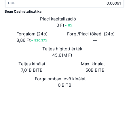
HUF
Felkapott
Kripto ETF-ek
Tanulj
CMC MCP
Bean Cash statisztika
Új
Piaci kapitalizáció
Bitcoin ETF-ek
x402
Hírek
0 Ft
0%
Kripto
Ethereum ETF-ek
Forgalom (24ó)
Forg./Piaci tőkeé. (24ó)
Academy
8,86 Ft
--
920.37%
Politika
Teljes hígított érték
Technikai elemzés
Kutatás
45,61M Ft
Sportok
Teljes kínálat
Max. kínálat
RSI
Videók
7,01B BITB
50B BITB
Pénzügy
MACD
Forgalomban lévő kínálat
Szótár
0 BITB
Technológia
Webhely
Website
Whitepaper
Származékos termékek
Kampányok
NFT
Közösségi
Áttekintés
Airdropok
2.2
Értékelés (CertiK)
Összefoglaló NFT statisztikák
Likvidálások
Gyémánt jutalmak
chainz.cryptoid.info
Explorers