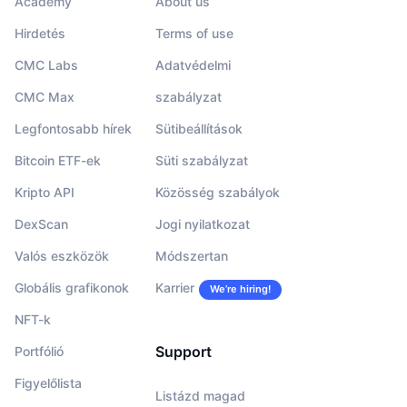
Academy
About us
Hirdetés
Terms of use
CMC Labs
Adatvédelmi
CMC Max
szabályzat
Legfontosabb hírek
Sütibeállítások
Bitcoin ETF-ek
Süti szabályzat
Kripto API
Közösség szabályok
DexScan
Jogi nyilatkozat
Valós eszközök
Módszertan
Globális grafikonok
Karrier
We’re hiring!
NFT-k
Support
Portfólió
Figyelőlista
Listázd magad