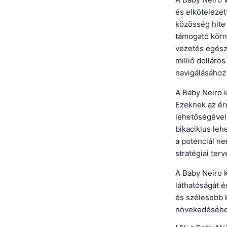
és elkötelezet
közösség hite 
támogató körn
vezetés egészí
millió dolláro
navigálásához 
A Baby Neiro 
Ezeknek az ér
lehetőségével
bikaciklus leh
a potenciál ne
stratégiai ter
A Baby Neiro k
láthatóságát é
és szélesebb 
növekedéséhez