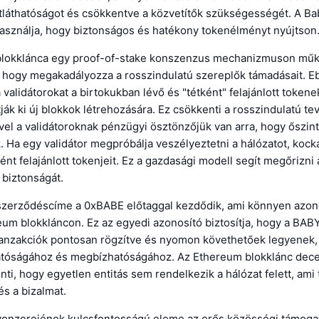
átláthatóságot és csökkentve a közvetítők szükségességét. A Ba
használja, hogy biztonságos és hatékony tokenélményt nyújtson
lokklánca egy proof-of-stake konszenzus mechanizmuson műk
, hogy megakadályozza a rosszindulatú szereplők támadásait. E
validátorokat a birtokukban lévő és "tétként" felajánlott token
tják ki új blokkok létrehozására. Ez csökkenti a rosszindulatú 
vel a validátoroknak pénzügyi ösztönzőjük van arra, hogy őszin
 Ha egy validátor megpróbálja veszélyeztetni a hálózatot, kocká
tként felajánlott tokenjeit. Ez a gazdasági modell segít megőrizni
s biztonságát.
szerződéscíme a 0xBABE előtaggal kezdődik, ami könnyen azon
eum blokkláncon. Ez az egyedi azonosító biztosítja, hogy a BA
ranzakciók pontosan rögzítve és nyomon követhetőek legyenek,
hatóságához és megbízhatóságához. Az Ethereum blokklánc decen
lenti, hogy egyetlen entitás sem rendelkezik a hálózat felett, ami
és a bizalmat.
vonzerejének kulcsfontosságú eleme az erős közösségi támogat