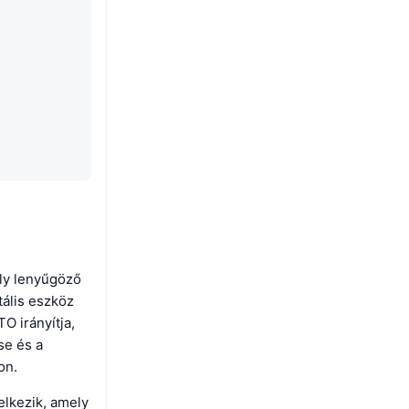
ly lenyűgöző
tális eszköz
O irányítja,
se és a
on.
elkezik, amely