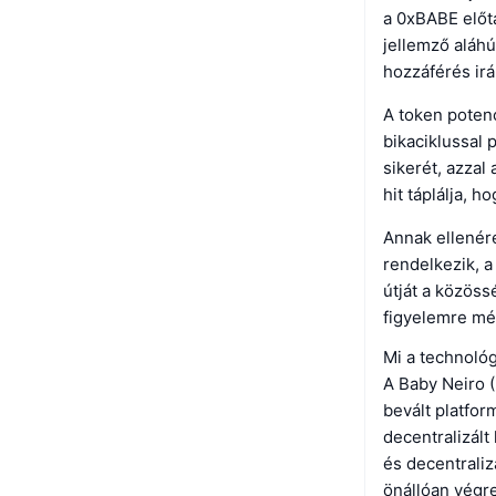
a 0xBABE előt
jellemző aláhú
hozzáférés irá
A token potenc
bikaciklussal
sikerét, azzal
hit táplálja, 
Annak ellenére
rendelkezik, a
útját a közöss
figyelemre mél
Mi a technoló
A Baby Neiro 
bevált platfor
decentralizált
és decentrali
önállóan végre