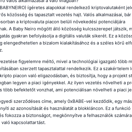
ro valós alkalmazásai a való világban?
(BABYNEIRO) ígéretes alapokkal rendelkező kriptovalutaként jel
ős közösség és tapasztalt vezetés hajt. Valós alkalmazásai, bá
ősorban a kriptovaluta piacon belüli növekedési potenciáljára
ak. A Baby Neiro mögött álló közösség kulcsszerepet játszik, m
gatás gyakran befolyásolja a digitális valuták sikerét. Ez a közös
g elengedhetetlen a bizalom kialakításához és a széles körű el
z.
ezetése figyelemre méltó, mivel a technológiai igazgató több mi
yításában szerzett tapasztalattal rendelkezik. Ez a szakértelem 
kripto piacon való eligazodásban, és biztosítja, hogy a projekt st
gban legyen a piaci igényekkel. Az ilyen vezetés növelheti a pr
s több befektetőt vonzhat, ami potenciálisan növelheti a piaci je
egyedi szerződéses címe, amely 0xBABE-vel kezdődik, egy más
íti az azonosítását és használatát a blokkláncon. Ez a funkció 
és fokozza a biztonságot, megkönnyítve a felhasználók számára
 való kapcsolattartást.