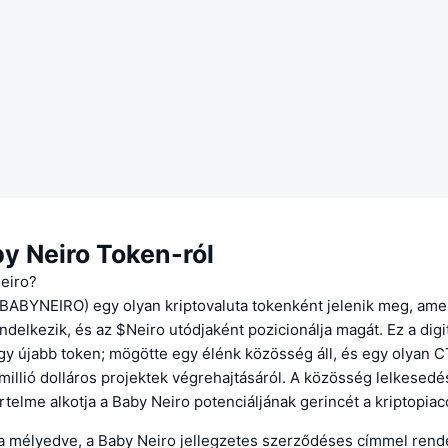
y Neiro Token-ról
Neiro?
(BABYNEIRO) egy olyan kriptovaluta tokenként jelenik meg, ame
endelkezik, és az $Neiro utódjaként pozicionálja magát. Ez a digi
 újabb token; mögötte egy élénk közösség áll, és egy olyan CT
 millió dolláros projektek végrehajtásáról. A közösség lelkesedé
telme alkotja a Baby Neiro potenciáljának gerincét a kriptopiac
ba mélyedve, a Baby Neiro jellegzetes szerződéses címmel rend