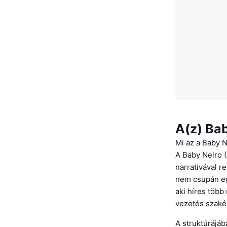
A(z) Bab
Mi az a Baby 
A Baby Neiro 
narratívával r
nem csupán egy
aki híres több
vezetés szakér
A struktúrájá