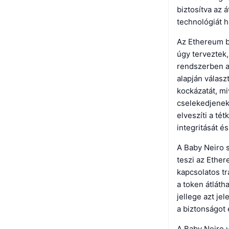
biztosítva az 
technológiát 
Az Ethereum b
úgy terveztek
rendszerben a 
alapján válasz
kockázatát, mi
cselekedjenek.
elveszíti a té
integritását é
A Baby Neiro 
teszi az Ether
kapcsolatos t
a token átlát
jellege azt je
a biztonságot 
A Baby Neiro 