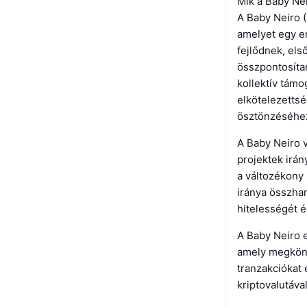
Mik a Baby Nei
A Baby Neiro 
amelyet egy er
fejlődnek, els
összpontosítan
kollektív támo
elkötelezettsé
ösztönzéséhe
A Baby Neiro v
projektek irán
a változékony 
iránya összhan
hitelességét é
A Baby Neiro 
amely megkönny
tranzakciókat 
kriptovalutával