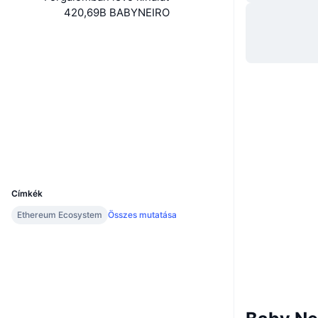
420,69B BABYNEIRO
Webhely
Website
Közösségi
0xbAbE...30730A
Szerződések
2.9
Értékelés (CertiK)
Explorers
etherscan.io
Wallets
UCID
32597
Címkék
Ethereum Ecosystem
Összes mutatása