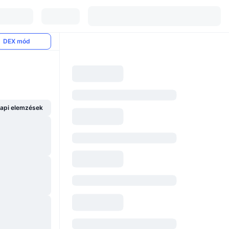
DEX mód
api elemzések