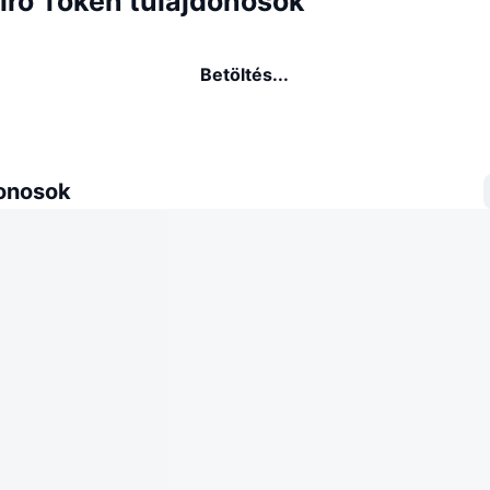
iro Token tulajdonosok
Betöltés...
donosok