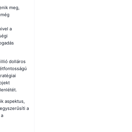
enik meg,
r még
ivel a
ségi
fogadás
llió dolláros
létfontosságú
ratégiai
ojekt
lenlétét.
ik aspektus,
egyszerűsíti a
 a