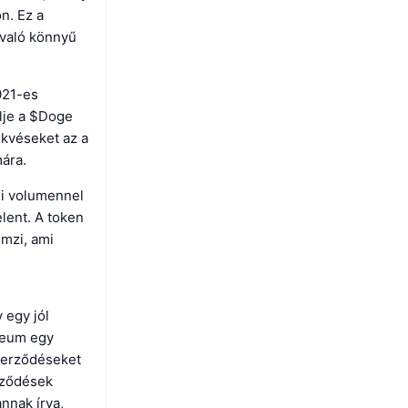
n. Ez a
 való könnyű
021-es
lje a $Doge
ekvéseket az a
mára.
si volumennel
elent. A token
emzi, ami
 egy jól
ereum egy
szerződéseket
rződések
nnak írva,