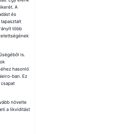
ikerét. A
adást és
tapasztalt
rányít több
szetettségének
űségéből is.
mok
éséhez hasonló
Neiro-ban. Ez
 csapat
ovább növelte
i a likviditást