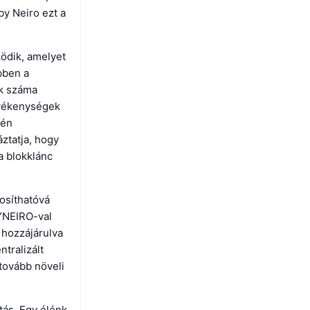
by Neiro ezt a
.
ödik, amelyet
bben a
ek száma
tevékenységek
tén
ztatja, hogy
 a blokklánc
osíthatóvá
BYNEIRO-val
 hozzájárulva
tralizált
 tovább növeli
ás. Egy élénk