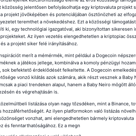
t közösség jelentősen befolyásolhatja egy kriptovaluta projekt s
a projekt jövőképében és potenciáljában ösztönözheti az elfog
yezetet teremthet a növekedéshez. Ezt a közösségi támogatást 
ti ki, egy technológiai igazgatóval, aki bizonyítottan sikeresen i
s projekteket. Az ilyen vezetés elengedhetetlen a kriptopiac ös
és a projekt siker felé irányításához.
inspirációt merít a mémérmék, mint például a Dogecoin népszer
méknek a játékos jellege, kombinálva a komoly pénzügyi hoza
, sok befektető érdeklődését felkeltette. A Dogecoin emelked
etősége vonzó kilátás azok számára, akik részt vesznek a Baby 
mcsak a piaci trendeken alapul, hanem a Baby Neiro mögött álló
vezésén és végrehajtásán is.
özelmúltbeli listázása olyan nagy tőzsdéken, mint a Binance, t
s hozzáférhetőségét. Az ilyen platformokon való listázás növelhet
közönséget vonzhat, ami elengedhetetlen bármely kriptovaluta
 és fenntarthatóságához. Ez a megn