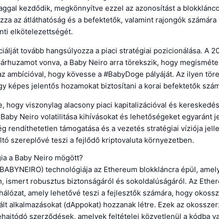
aggal kezdődik, megkönnyítve ezzel az azonosítást a blokklánco
zza az átláthatóság és a befektetők, valamint rajongók számára
nti elkötelezettségét.
iálját tovább hangsúlyozza a piaci stratégiai pozicionálása. A 2
 párhuzamot vonva, a Baby Neiro arra törekszik, hogy megisméte
 az ambícióval, hogy kövesse a #BabyDoge pályáját. Az ilyen tör
hogy képes jelentős hozamokat biztosítani a korai befektetők szá
, hogy viszonylag alacsony piaci kapitalizációval és kereskedé
 Baby Neiro volatilitása kihívásokat és lehetőségeket egyaránt j
ég rendíthetetlen támogatása és a vezetés stratégiai víziója jell
tó szereplővé teszi a fejlődő kriptovaluta környezetben.
gia a Baby Neiro mögött?
(BABYNEIRO) technológiája az Ethereum blokkláncra épül, amely
m, ismert robusztus biztonságáról és sokoldalúságáról. Az Eth
 hálózat, amely lehetővé teszi a fejlesztők számára, hogy okos
zált alkalmazásokat (dAppokat) hozzanak létre. Ezek az okossze
hajtódó szerződések, amelyek feltételei közvetlenül a kódba va