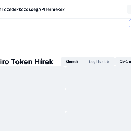
n
Tőzsdék
Közösség
API
Termékek
iro Token Hírek
Kiemelt
Legfrissebb
CMC n