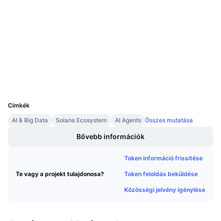
Szerződések
Közeledő értékesítések
Finanszírozási díjak
Tanulj & Keress
3.5
Értékelés (CertiK)
solscan.io
Explorers
Naptár
Wallets
ICO Naptár
UCID
36619
Esemény naptár
Címkék
AI & Big Data
Solana Ecosystem
AI Agents
Összes mutatása
Bővebb információk
Token információ frissítése
Token feloldás beküldése
Te vagy a projekt tulajdonosa?
Közösségi jelvény igénylése