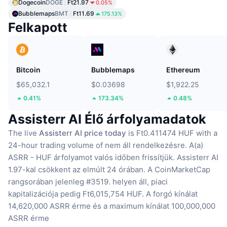
Dogecoin
DOGE
Ft21.97
0.05%
Bubblemaps
BMT
Ft11.69
175.13%
Felkapott
Bitcoin
Bubblemaps
Ethereum
$65,032.1
$0.03698
$1,922.25
0.41%
173.34%
0.48%
Assisterr AI Élő árfolyamadatok
The live
Assisterr AI price today
is Ft0.411474 HUF with a
24-hour trading volume of nem áll rendelkezésre.
A(a)
ASRR - HUF árfolyamot valós időben frissítjük.
Assisterr AI
1.97-kal csökkent az elmúlt 24 órában.
A CoinMarketCap
rangsorában jelenleg #3519. helyen áll, piaci
kapitalizációja pedig Ft6,015,754 HUF.
A forgó kínálat
14,620,000 ASRR érme
és a maximum kínálat 100,000,000
ASRR érme