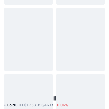
Népszerű Való Világbeli Eszközök
Gold
GOLD
1 358 356,46 Ft
0.06%