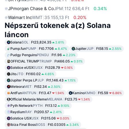
JPmorgan Chase & Co
JPM
112 636,4 Ft
0.34%
Walmart Inc
WMT
35 155,13 Ft
0.20%
Népszerű tokenek a(z) Solana
láncon
Solana
SOL
Ft23,824.35
2.61%
Pump.fun
PUMP
Ft0.7706
Jupiter
JUP
Ft58.15
8.47%
2.55%
Pudgy Penguins
PENGU
Ft1.96
2.23%
OFFICIAL TRUMP
TRUMP
Ft466.05
0.51%
Solstice eUSX
EUSX
Ft328.79
0.16%
Jito
JTO
Ft160.02
4.65%
Jupiter Perps LP
JLP
Ft1,146.43
1.15%
Meteora
MET
Ft52.34
2.50%
AntFun
ANTFUN
Ft13.47
Kamino
KMNO
Ft5.59
1.94%
6.86%
Official Melania Meme
MELANIA
Ft23.75
1.34%
Pyth Network
PYTH
Ft13.12
9.10%
Raydium
RAY
Ft200.57
2.41%
Solstice USX
USX
Ft315.06
0.03%
Ibiza Final Boss
BOSS
Ft0.03305
3.34%