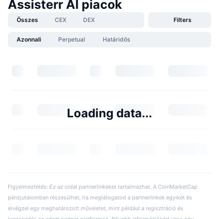
Assisterr AI piacok
Összes
CEX
DEX
Filters
Azonnali
Perpetual
Határidős
Loading data...
Figyelmeztetés: Ez az oldal partnerlinkeket tartalmazhat. A CoinMarketCap
pénzjutalomban részesülhet, ha meglátogatod a partnerlinkek egyikét és
elvégzel egy meghatározott műveletet, mint például a regisztráció és
kereskedés az adott partner platformon. Bővebb információkért vess egy