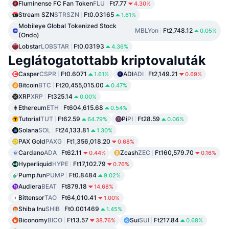
Fluminense FC Fan Token
FLU
Ft7.77
4.30%
Stream SZN
STRSZN
Ft0.03165
1.61%
Mobileye Global Tokenized Stock
MBLYon
Ft2,748.12
0.05%
(Ondo)
Lobstar
LOBSTAR
Ft0.03193
4.36%
Leglátogatottabb kriptovaluták
Casper
CSPR
Ft0.6071
ADI
ADI
Ft2,149.21
1.61%
0.69%
Bitcoin
BTC
Ft20,455,015.00
0.47%
XRP
XRP
Ft325.14
0.00%
Ethereum
ETH
Ft604,615.68
0.54%
Tutorial
TUT
Ft62.59
Pi
PI
Ft28.59
64.79%
0.06%
Solana
SOL
Ft24,133.81
1.30%
PAX Gold
PAXG
Ft1,356,018.20
0.68%
Cardano
ADA
Ft62.11
Zcash
ZEC
Ft160,579.70
0.44%
0.16%
Hyperliquid
HYPE
Ft17,102.79
0.76%
Pump.fun
PUMP
Ft0.8484
9.02%
Audiera
BEAT
Ft879.18
14.68%
Bittensor
TAO
Ft64,010.41
1.00%
Shiba Inu
SHIB
Ft0.001469
1.45%
Biconomy
BICO
Ft13.57
Sui
SUI
Ft217.84
38.76%
0.68%