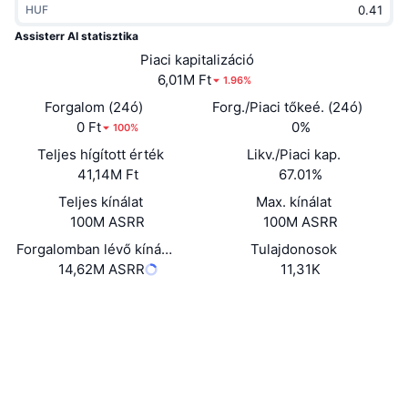
HUF
Felkapott
Kripto ETF-ek
Tanulj
CMC MCP
Assisterr AI statisztika
Új
Piaci kapitalizáció
Bitcoin ETF-ek
x402
Hírek
6,01M Ft
1.96%
Kripto
Ethereum ETF-ek
Forgalom (24ó)
Forg./Piaci tőkeé. (24ó)
Academy
0 Ft
0%
100%
Politika
Teljes hígított érték
Likv./Piaci kap.
Technikai elemzés
Kutatás
41,14M Ft
67.01%
Sportok
Teljes kínálat
Max. kínálat
RSI
Videók
100M ASRR
100M ASRR
Pénzügy
MACD
Forgalomban lévő kínálat
Tulajdonosok
Szótár
14,62M ASRR
11,31K
Technológia
Website
Whitepaper
Származékos termékek
Kampányok
Webhely
NFT
Áttekintés
Airdropok
Közösségi
Összefoglaló NFT statisztikák
Likvidálások
Gyémánt jutalmak
0xf762...9545d1