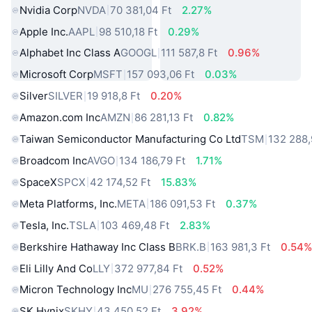
Nvidia Corp
NVDA
70 381,04 Ft
2.27%
Apple Inc.
AAPL
98 510,18 Ft
0.29%
Alphabet Inc Class A
GOOGL
111 587,8 Ft
0.96%
Microsoft Corp
MSFT
157 093,06 Ft
0.03%
Silver
SILVER
19 918,8 Ft
0.20%
Amazon.com Inc
AMZN
86 281,13 Ft
0.82%
Taiwan Semiconductor Manufacturing Co Ltd
TSM
132 288,
Broadcom Inc
AVGO
134 186,79 Ft
1.71%
SpaceX
SPCX
42 174,52 Ft
15.83%
Meta Platforms, Inc.
META
186 091,53 Ft
0.37%
Tesla, Inc.
TSLA
103 469,48 Ft
2.83%
Berkshire Hathaway Inc Class B
BRK.B
163 981,3 Ft
0.54
Eli Lilly And Co
LLY
372 977,84 Ft
0.52%
Micron Technology Inc
MU
276 755,45 Ft
0.44%
SK Hynix
SKHY
43 450,52 Ft
3.92%