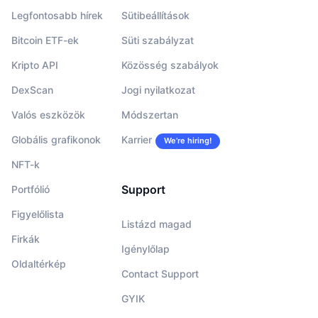
Legfontosabb hírek
Sütibeállítások
Bitcoin ETF-ek
Süti szabályzat
Kripto API
Közösség szabályok
DexScan
Jogi nyilatkozat
Valós eszközök
Módszertan
Globális grafikonok
Karrier
We’re hiring!
NFT-k
Support
Portfólió
Figyelőlista
Listázd magad
Firkák
Igénylőlap
Oldaltérkép
Contact Support
GYIK