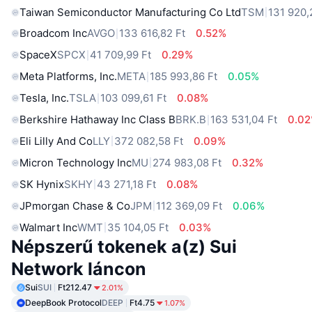
Taiwan Semiconductor Manufacturing Co Ltd
TSM
131 920,
Broadcom Inc
AVGO
133 616,82 Ft
0.52%
SpaceX
SPCX
41 709,99 Ft
0.29%
Meta Platforms, Inc.
META
185 993,86 Ft
0.05%
Tesla, Inc.
TSLA
103 099,61 Ft
0.08%
Berkshire Hathaway Inc Class B
BRK.B
163 531,04 Ft
0.0
Eli Lilly And Co
LLY
372 082,58 Ft
0.09%
Micron Technology Inc
MU
274 983,08 Ft
0.32%
SK Hynix
SKHY
43 271,18 Ft
0.08%
JPmorgan Chase & Co
JPM
112 369,09 Ft
0.06%
Walmart Inc
WMT
35 104,05 Ft
0.03%
Népszerű tokenek a(z) Sui
Network láncon
Sui
SUI
Ft212.47
2.01%
DeepBook Protocol
DEEP
Ft4.75
1.07%