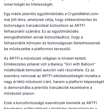
ismertségét és hitelességét.
Egy másik jelentős együttműködés a CryptoWallet.com-
mal jött létre, amelynek célja, hogy zökkenőmentes és
biztonságos tranzakciókat biztosítson az ARTFI
felhasználói számára. Ez az együttműködés
elengedhetetlen annak biztosításához, hogy a
felhasználók könnyen és biztonságosan fektethessenek
be művészetbe a platformon keresztül.
Az ARTFI a művészeti világban is híreket keltett.
Emlékezetes pillanat volt a Banksy "Girl with Balloon"
műalkotását bemutató aukción való részvétele. Ez az
esemény nemcsak az ARTFI elkötelezettségét mutatta a
nagy értékű művészet iránt, hanem a platform képességét
is demonstrálta a jelentős tranzakciók kezelésére a
művészeti piacon.
Ezek a kulcsfontosságú események kiemelik az ARTFI
folyamatos erőfeszítéseit a blokklánc technológia és a