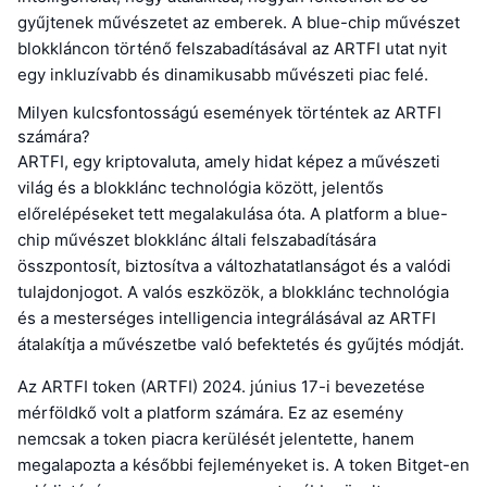
gyűjtenek művészetet az emberek. A blue-chip művészet
blokkláncon történő felszabadításával az ARTFI utat nyit
egy inkluzívabb és dinamikusabb művészeti piac felé.
Milyen kulcsfontosságú események történtek az ARTFI
számára?
ARTFI, egy kriptovaluta, amely hidat képez a művészeti
világ és a blokklánc technológia között, jelentős
előrelépéseket tett megalakulása óta. A platform a blue-
chip művészet blokklánc általi felszabadítására
összpontosít, biztosítva a változhatatlanságot és a valódi
tulajdonjogot. A valós eszközök, a blokklánc technológia
és a mesterséges intelligencia integrálásával az ARTFI
átalakítja a művészetbe való befektetés és gyűjtés módját.
Az ARTFI token (ARTFI) 2024. június 17-i bevezetése
mérföldkő volt a platform számára. Ez az esemény
nemcsak a token piacra kerülését jelentette, hanem
megalapozta a későbbi fejleményeket is. A token Bitget-en