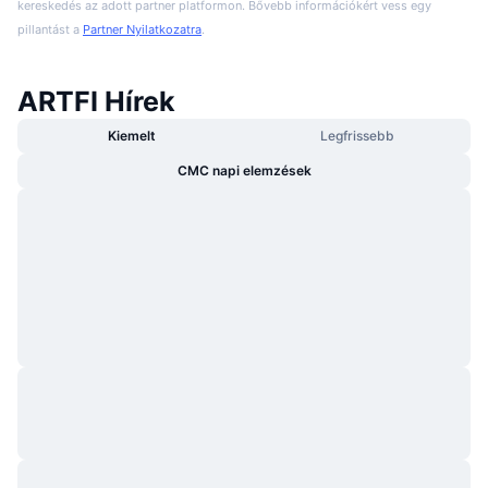
kereskedés az adott partner platformon. Bővebb információkért vess egy
pillantást a
Partner Nyilatkozatra
.
ARTFI Hírek
Kiemelt
Legfrissebb
CMC napi elemzések