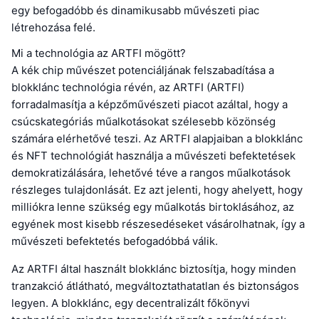
egy befogadóbb és dinamikusabb művészeti piac
létrehozása felé.
Mi a technológia az ARTFI mögött?
A kék chip művészet potenciáljának felszabadítása a
blokklánc technológia révén, az ARTFI (ARTFI)
forradalmasítja a képzőművészeti piacot azáltal, hogy a
csúcskategóriás műalkotásokat szélesebb közönség
számára elérhetővé teszi. Az ARTFI alapjaiban a blokklánc
és NFT technológiát használja a művészeti befektetések
demokratizálására, lehetővé téve a rangos műalkotások
részleges tulajdonlását. Ez azt jelenti, hogy ahelyett, hogy
milliókra lenne szükség egy műalkotás birtoklásához, az
egyének most kisebb részesedéseket vásárolhatnak, így a
művészeti befektetés befogadóbbá válik.
Az ARTFI által használt blokklánc biztosítja, hogy minden
tranzakció átlátható, megváltoztathatatlan és biztonságos
legyen. A blokklánc, egy decentralizált főkönyvi