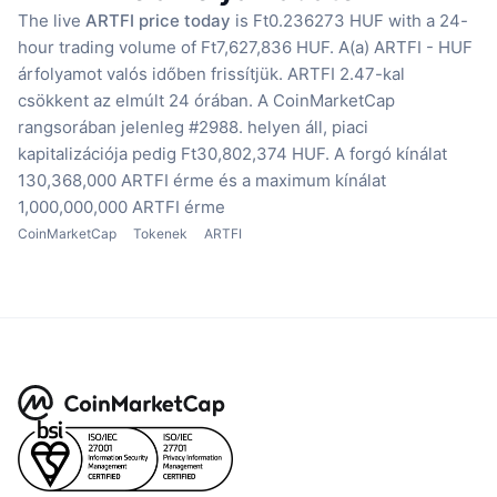
The live
ARTFI price today
is Ft0.236273 HUF with a 24-
hour trading volume of Ft7,627,836 HUF.
A(a) ARTFI - HUF
árfolyamot valós időben frissítjük.
ARTFI 2.47-kal
csökkent az elmúlt 24 órában.
A CoinMarketCap
rangsorában jelenleg #2988. helyen áll, piaci
kapitalizációja pedig Ft30,802,374 HUF.
A forgó kínálat
130,368,000 ARTFI érme
és a maximum kínálat
1,000,000,000 ARTFI érme
CoinMarketCap
Tokenek
ARTFI