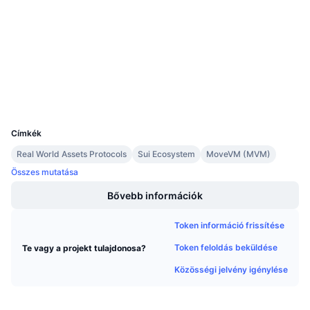
3.7
Értékelés (CertiK)
Közeledő értékesítések
Finanszírozási díjak
Tanulj & Keress
Audits
suivision.xyz
Explorers
Naptár
Wallets
ICO Naptár
UCID
31646
Esemény naptár
Címkék
Real World Assets Protocols
Sui Ecosystem
MoveVM (MVM)
Összes mutatása
Bővebb információk
Token információ frissítése
Token feloldás beküldése
Te vagy a projekt tulajdonosa?
Közösségi jelvény igénylése