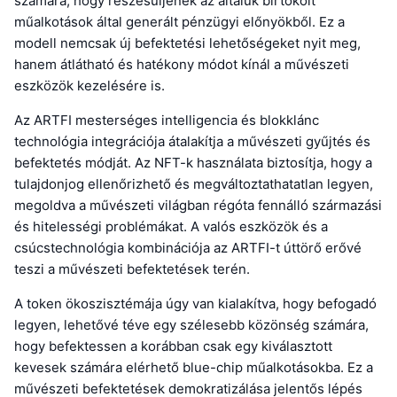
számára, hogy részesüljenek az általuk birtokolt
műalkotások által generált pénzügyi előnyökből. Ez a
modell nemcsak új befektetési lehetőségeket nyit meg,
hanem átlátható és hatékony módot kínál a művészeti
eszközök kezelésére is.
Az ARTFI mesterséges intelligencia és blokklánc
technológia integrációja átalakítja a művészeti gyűjtés és
befektetés módját. Az NFT-k használata biztosítja, hogy a
tulajdonjog ellenőrizhető és megváltoztathatatlan legyen,
megoldva a művészeti világban régóta fennálló származási
és hitelességi problémákat. A valós eszközök és a
csúcstechnológia kombinációja az ARTFI-t úttörő erővé
teszi a művészeti befektetések terén.
A token ökoszisztémája úgy van kialakítva, hogy befogadó
legyen, lehetővé téve egy szélesebb közönség számára,
hogy befektessen a korábban csak egy kiválasztott
kevesek számára elérhető blue-chip műalkotásokba. Ez a
művészeti befektetések demokratizálása jelentős lépés