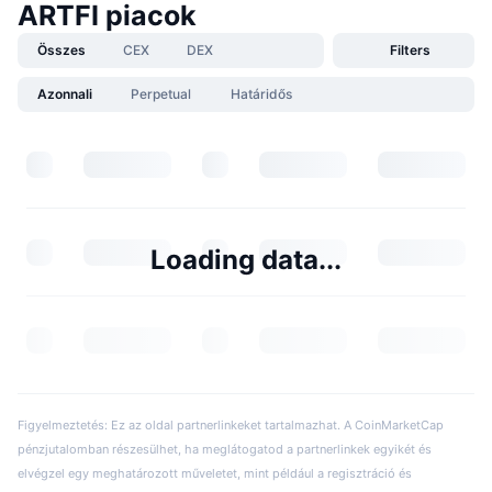
ARTFI piacok
Összes
CEX
DEX
Filters
Azonnali
Perpetual
Határidős
Loading data...
Figyelmeztetés: Ez az oldal partnerlinkeket tartalmazhat. A CoinMarketCap
pénzjutalomban részesülhet, ha meglátogatod a partnerlinkek egyikét és
elvégzel egy meghatározott műveletet, mint például a regisztráció és