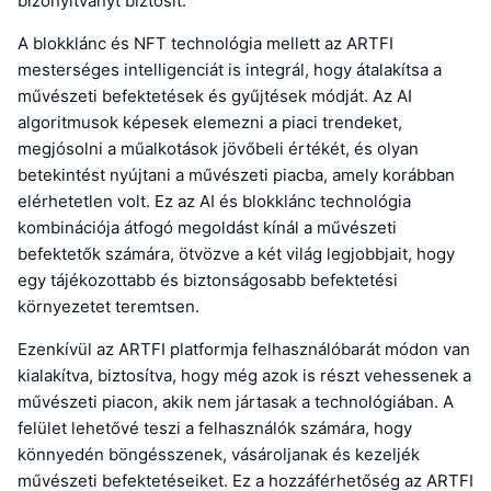
bizonyítványt biztosít.
A blokklánc és NFT technológia mellett az ARTFI
mesterséges intelligenciát is integrál, hogy átalakítsa a
művészeti befektetések és gyűjtések módját. Az AI
algoritmusok képesek elemezni a piaci trendeket,
megjósolni a műalkotások jövőbeli értékét, és olyan
betekintést nyújtani a művészeti piacba, amely korábban
elérhetetlen volt. Ez az AI és blokklánc technológia
kombinációja átfogó megoldást kínál a művészeti
befektetők számára, ötvözve a két világ legjobbjait, hogy
egy tájékozottabb és biztonságosabb befektetési
környezetet teremtsen.
Ezenkívül az ARTFI platformja felhasználóbarát módon van
kialakítva, biztosítva, hogy még azok is részt vehessenek a
művészeti piacon, akik nem jártasak a technológiában. A
felület lehetővé teszi a felhasználók számára, hogy
könnyedén böngésszenek, vásároljanak és kezeljék
művészeti befektetéseiket. Ez a hozzáférhetőség az ARTFI