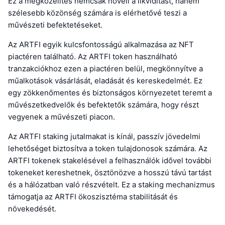
Ez a megközelítés nemcsak növeli a likviditást, hanem
szélesebb közönség számára is elérhetővé teszi a
művészeti befektetéseket.
Az ARTFI egyik kulcsfontosságú alkalmazása az NFT
piactéren található. Az ARTFI token használható
tranzakciókhoz ezen a piactéren belül, megkönnyítve a
műalkotások vásárlását, eladását és kereskedelmét. Ez
egy zökkenőmentes és biztonságos környezetet teremt a
művészetkedvelők és befektetők számára, hogy részt
vegyenek a művészeti piacon.
Az ARTFI staking jutalmakat is kínál, passzív jövedelmi
lehetőséget biztosítva a token tulajdonosok számára. Az
ARTFI tokenek stakelésével a felhasználók idővel további
tokeneket kereshetnek, ösztönözve a hosszú távú tartást
és a hálózatban való részvételt. Ez a staking mechanizmus
támogatja az ARTFI ökoszisztéma stabilitását és
növekedését.