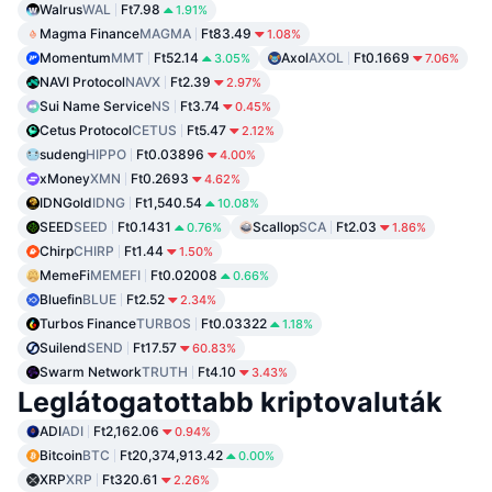
Walrus
WAL
Ft7.98
1.91%
Magma Finance
MAGMA
Ft83.49
1.08%
Momentum
MMT
Ft52.14
Axol
AXOL
Ft0.1669
3.05%
7.06%
NAVI Protocol
NAVX
Ft2.39
2.97%
Sui Name Service
NS
Ft3.74
0.45%
Cetus Protocol
CETUS
Ft5.47
2.12%
sudeng
HIPPO
Ft0.03896
4.00%
xMoney
XMN
Ft0.2693
4.62%
IDNGold
IDNG
Ft1,540.54
10.08%
SEED
SEED
Ft0.1431
Scallop
SCA
Ft2.03
0.76%
1.86%
Chirp
CHIRP
Ft1.44
1.50%
MemeFi
MEMEFI
Ft0.02008
0.66%
Bluefin
BLUE
Ft2.52
2.34%
Turbos Finance
TURBOS
Ft0.03322
1.18%
Suilend
SEND
Ft17.57
60.83%
Swarm Network
TRUTH
Ft4.10
3.43%
Leglátogatottabb kriptovaluták
ADI
ADI
Ft2,162.06
0.94%
Bitcoin
BTC
Ft20,374,913.42
0.00%
XRP
XRP
Ft320.61
2.26%