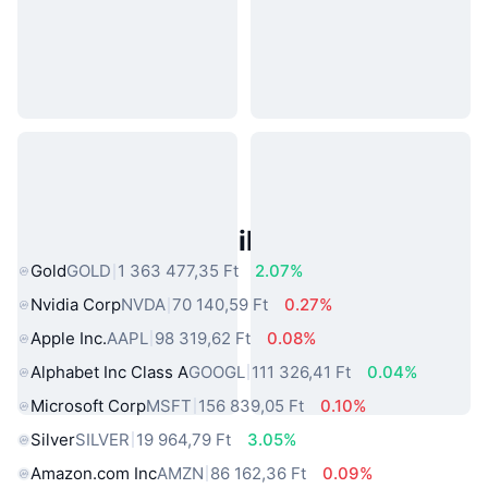
Népszerű Való Világbeli Eszközök
Gold
GOLD
1 363 477,35 Ft
2.07%
Nvidia Corp
NVDA
70 140,59 Ft
0.27%
Apple Inc.
AAPL
98 319,62 Ft
0.08%
Alphabet Inc Class A
GOOGL
111 326,41 Ft
0.04%
Microsoft Corp
MSFT
156 839,05 Ft
0.10%
Silver
SILVER
19 964,79 Ft
3.05%
Amazon.com Inc
AMZN
86 162,36 Ft
0.09%