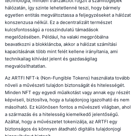
technológia, minden tranzakciót rögzít a számítógépek
hálózatán, így szinte lehetetlenné teszi, hogy bármely
egyetlen entitás megváltoztassa a feljegyzéseket a hálózat
konszenzusa nélkül. Ez a decentralizált természet
kulcsfontosságú a rosszindulatú támadások
megelőzésében. Például, ha valaki megpróbálna
beavatkozni a blokkláncba, akkor a hálózat számítási
kapacitásának több mint felét kellene irányítania, ami
technikailag kihívást jelent és gazdaságilag
megvalósíthatatlan.
Az ARTFI NFT-k (Non-Fungible Tokens) használata tovább
növeli a művészeti tulajdon biztonságát és hitelességét.
Minden NFT egy egyedi műalkotást vagy annak egy részét
képviseli, biztosítva, hogy a tulajdonjog igazolható és nem
másolható. Ez különösen fontos a művészeti világban, ahol
a származás és a hitelesség kiemelkedő jelentőségű.
Azáltal, hogy a művészetet tokenizálja, az ARTFI egy
biztonságos és könnyen átadható digitális tulajdonjogi