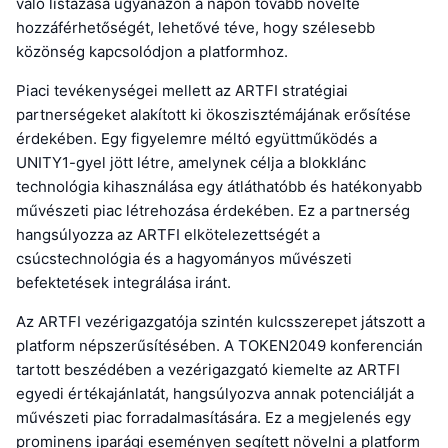
való listázása ugyanazon a napon tovább növelte
hozzáférhetőségét, lehetővé téve, hogy szélesebb
közönség kapcsolódjon a platformhoz.
Piaci tevékenységei mellett az ARTFI stratégiai
partnerségeket alakított ki ökoszisztémájának erősítése
érdekében. Egy figyelemre méltó együttműködés a
UNITY1-gyel jött létre, amelynek célja a blokklánc
technológia kihasználása egy átláthatóbb és hatékonyabb
művészeti piac létrehozása érdekében. Ez a partnerség
hangsúlyozza az ARTFI elkötelezettségét a
csúcstechnológia és a hagyományos művészeti
befektetések integrálása iránt.
Az ARTFI vezérigazgatója szintén kulcsszerepet játszott a
platform népszerűsítésében. A TOKEN2049 konferencián
tartott beszédében a vezérigazgató kiemelte az ARTFI
egyedi értékajánlatát, hangsúlyozva annak potenciálját a
művészeti piac forradalmasítására. Ez a megjelenés egy
prominens iparági eseményen segített növelni a platform