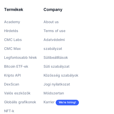
Termékek
Company
Academy
About us
Hirdetés
Terms of use
CMC Labs
Adatvédelmi
CMC Max
szabályzat
Legfontosabb hírek
Sütibeállítások
Bitcoin ETF-ek
Süti szabályzat
Kripto API
Közösség szabályok
DexScan
Jogi nyilatkozat
Valós eszközök
Módszertan
Globális grafikonok
Karrier
We’re hiring!
NFT-k