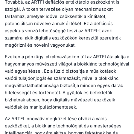
Továbbá, az ARTFI deflációs értéktároló eszközként is
szolgál. A token tervezése olyan mechanizmusokat
tartalmaz, amelyek idővel csökkentik a kínálatot,
potenciálisan növelve annak értékét. Ez a deflációs
aspektus vonzó lehetőséggé teszi az ARTFI-t azok
számára, akik digitális eszközökön keresztül szeretnék
megőrizni és növelni vagyonukat.
Ezeken a pénzügyi alkalmazásokon túl az ARTFI átalakítja a
hagyományos művészeti világot a blokklánc technológiával
való egyesítéssel. Ez a fúzió biztosítja a műalkotások
valódi tulajdonjogát és származását, mivel a blokklánc
megváltoztathatatlansága biztosítja minden egyes darab
hitelességét és történetét. A gyűjtők és befektetők
bízhatnak abban, hogy digitális művészeti eszközeik
valódiak és manipulációmentesek.
Az ARTFI innovatív megközelítése ötvözi a valós
eszközöket, a blokklánc technológiát és a mesterséges
intelligenciát, hogy átalakítsa, hogyan fektetnek be és