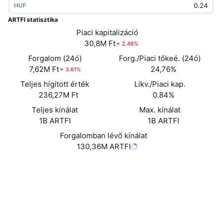
HUF
Felkapott
Kripto ETF-ek
Tanulj
CMC MCP
ARTFI statisztika
Új
Piaci kapitalizáció
Bitcoin ETF-ek
x402
Hírek
30,8M Ft
2.46%
Kripto
Ethereum ETF-ek
Forgalom (24ó)
Forg./Piaci tőkeé. (24ó)
Academy
7,62M Ft
24,76%
3.61%
Politika
Teljes hígított érték
Likv./Piaci kap.
Technikai elemzés
Kutatás
236,27M Ft
0.84%
Sportok
Teljes kínálat
Max. kínálat
RSI
Videók
1B ARTFI
1B ARTFI
Pénzügy
MACD
Forgalomban lévő kínálat
Szótár
130,36M ARTFI
Technológia
Website
Whitepaper
Származékos termékek
Kampányok
Webhely
NFT
Áttekintés
Airdropok
Közösségi
Összefoglaló NFT statisztikák
Likvidálások
Gyémánt jutalmak
Szerződések
0x706f...:ARTFI