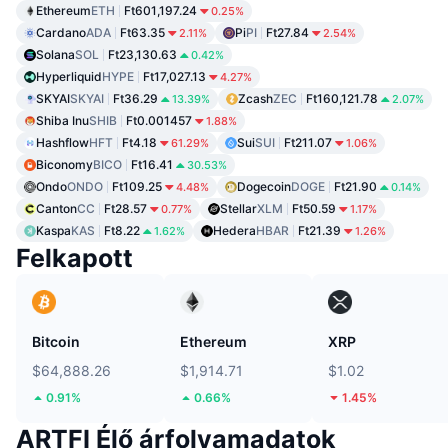
Ethereum
ETH
Ft601,197.24
0.25%
Cardano
ADA
Ft63.35
Pi
PI
Ft27.84
2.11%
2.54%
Solana
SOL
Ft23,130.63
0.42%
Hyperliquid
HYPE
Ft17,027.13
4.27%
SKYAI
SKYAI
Ft36.29
Zcash
ZEC
Ft160,121.78
13.39%
2.07%
Shiba Inu
SHIB
Ft0.001457
1.88%
Hashflow
HFT
Ft4.18
Sui
SUI
Ft211.07
61.29%
1.06%
Biconomy
BICO
Ft16.41
30.53%
Ondo
ONDO
Ft109.25
Dogecoin
DOGE
Ft21.90
4.48%
0.14%
Canton
CC
Ft28.57
Stellar
XLM
Ft50.59
0.77%
1.17%
Kaspa
KAS
Ft8.22
Hedera
HBAR
Ft21.39
1.62%
1.26%
Felkapott
Bitcoin
Ethereum
XRP
$64,888.26
$1,914.71
$1.02
0.91%
0.66%
1.45%
ARTFI Élő árfolyamadatok