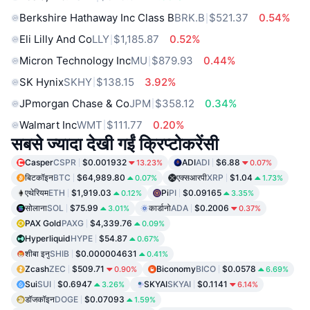
Berkshire Hathaway Inc Class B
BRK.B
$521.37
0.54%
Eli Lilly And Co
LLY
$1,185.87
0.52%
Micron Technology Inc
MU
$879.93
0.44%
SK Hynix
SKHY
$138.15
3.92%
JPmorgan Chase & Co
JPM
$358.12
0.34%
Walmart Inc
WMT
$111.77
0.20%
सबसे ज्यादा देखी गईं क्रिप्टोकरेंसी
Casper
CSPR
$0.001932
ADI
ADI
$6.88
13.23%
0.07%
बिटकॉइन
BTC
$64,989.80
एक्सआरपी
XRP
$1.04
0.07%
1.73%
एथेरियम
ETH
$1,919.03
Pi
PI
$0.09165
0.12%
3.35%
सोलाना
SOL
$75.99
कार्डानो
ADA
$0.2006
3.01%
0.37%
PAX Gold
PAXG
$4,339.76
0.09%
Hyperliquid
HYPE
$54.87
0.67%
शीबा इनु
SHIB
$0.000004631
0.41%
Zcash
ZEC
$509.71
Biconomy
BICO
$0.0578
0.90%
6.69%
Sui
SUI
$0.6947
SKYAI
SKYAI
$0.1141
3.26%
6.14%
डॉजकॉइन
DOGE
$0.07093
1.59%