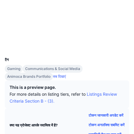
शीर्ष ट्रेडर्स
आर्टिकल
एक्सचेंज इनफ्लो/आउटफ्लो
DEX API
कनवर्टर
Socials
लीडरबोर्ड
स्पॉट
कॉन्ट्रैक्ट्स
0x91bc...050f79
सेंटीमेंट
उद्यम
संवादपत्र
संकेतक
ट्रेंडिंग
Audits
डेरिवेटिव्स
कीमतें
CMC Launch
kaiascan.io
आगामी
भय एवं लालच सूचकांक।
एक्सप्लोरर
संसाधन
CMC Labs
UCID
हाल ही में जोड़े गए
ऑल्टकॉइन सीजन इंडेक्स
35444
टैग
CMC Max
गेनर और लूजर
मार्केट साइकल इंडिकेटर्स
प्रलेखन
Gaming
Communications & Social Media
मुख्य समाचार
Animoca Brands Portfolio
सब दिखाएं
सबसे ज्यादा देखे गए
Bitcoin डोमिनेंस
सामान्य प्रश्न
This is a preview page.
Telegram बॉट
कम्युनिटी का सेंटिमेंट
CoinMarketCap 20 इंडेक्स
For more details on listing tiers, refer to
Listings Review
AI इंटीग्रेशन्स
Criteria Section B - (3).
विज्ञापन दें
चेन रैंकिंग
CoinMarketCap 100 इंडेक्स
CMC एजेंट हब
टोकन जानकारी अपडेट करें
भविष्यवाणी बाजार
ETF प्रवाह
टोकन अनलॉक्स सबमिट करें
क्या यह प्रोजेक्ट आपके स्वामित्व में है?
साइट विजेट
कौशल मार्केटप्लेस