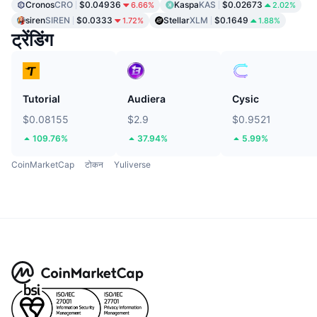
Cronos
CRO
$0.04936
Kaspa
KAS
$0.02673
6.66%
2.02%
siren
SIREN
$0.0333
Stellar
XLM
$0.1649
1.72%
1.88%
ट्रेंडिंग
Tutorial
Audiera
Cysic
$0.08155
$2.9
$0.9521
109.76%
37.94%
5.99%
CoinMarketCap
टोकन
Yuliverse