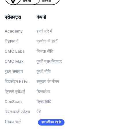
प्रोडक्ट्स
कंपनी
Academy
हमारे बारे में
विज्ञापन दें
प्रयोग की शर्तों
CMC Labs
निजता नीति
CMC Max
कुकी प्राथमिकताएं
मुख्य समाचार
कुकी नीति
बिटकॉइन ETFs
समुदाय के नीयम
क्रिप्टो एपीआई
डिस्क्लेमर
DexScan
क्रियाविधि
रियल वर्ल्ड एसेट्स
पेशे
वैश्विक चार्ट
हम भर्ती कर रहे हैं!