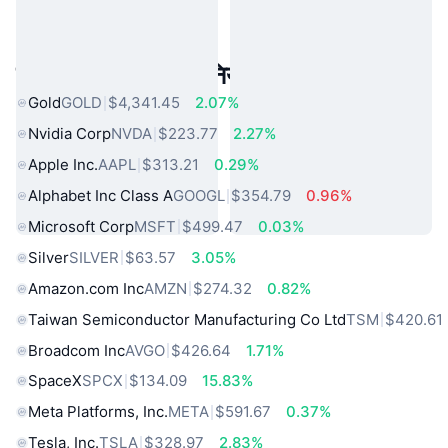
लोकप्रिय वास्तविक दुनिया की संपत्तियां
Gold
GOLD
$4,341.45
2.07%
Nvidia Corp
NVDA
$223.77
2.27%
Apple Inc.
AAPL
$313.21
0.29%
Alphabet Inc Class A
GOOGL
$354.79
0.96%
Microsoft Corp
MSFT
$499.47
0.03%
Silver
SILVER
$63.57
3.05%
Amazon.com Inc
AMZN
$274.32
0.82%
Taiwan Semiconductor Manufacturing Co Ltd
TSM
$420.61
Broadcom Inc
AVGO
$426.64
1.71%
SpaceX
SPCX
$134.09
15.83%
Meta Platforms, Inc.
META
$591.67
0.37%
Tesla, Inc.
TSLA
$328.97
2.83%