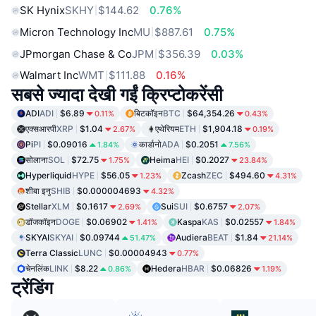
SK Hynix
SKHY
$144.62
0.76%
Micron Technology Inc
MU
$887.61
0.75%
JPmorgan Chase & Co
JPM
$356.39
0.03%
Walmart Inc
WMT
$111.88
0.16%
सबसे ज्यादा देखी गईं क्रिप्टोकरेंसी
ADI
ADI
$6.89
बिटकॉइन
BTC
$64,354.26
0.11%
0.43%
एक्सआरपी
XRP
$1.04
एथेरियम
ETH
$1,904.18
2.67%
0.19%
Pi
PI
$0.09016
कार्डानो
ADA
$0.2051
1.84%
7.56%
सोलाना
SOL
$72.75
Heima
HEI
$0.2027
1.75%
23.84%
Hyperliquid
HYPE
$56.05
Zcash
ZEC
$494.60
1.23%
4.31%
शीबा इनु
SHIB
$0.000004693
4.32%
Stellar
XLM
$0.1617
Sui
SUI
$0.6757
2.69%
2.07%
डॉजकॉइन
DOGE
$0.06902
Kaspa
KAS
$0.02557
1.41%
1.84%
SKYAI
SKYAI
$0.09744
Audiera
BEAT
$1.84
51.47%
21.14%
Terra Classic
LUNC
$0.00004943
0.77%
चेनलिंक
LINK
$8.22
Hedera
HBAR
$0.06826
0.86%
1.19%
ट्रेंडिंग