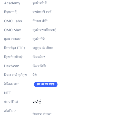
Academy
हमारे बारे में
विज्ञापन दें
प्रयोग की शर्तों
CMC Labs
निजता नीति
CMC Max
कुकी प्राथमिकताएं
मुख्य समाचार
कुकी नीति
बिटकॉइन ETFs
समुदाय के नीयम
क्रिप्टो एपीआई
डिस्क्लेमर
DexScan
क्रियाविधि
रियल वर्ल्ड एसेट्स
पेशे
वैश्विक चार्ट
हम भर्ती कर रहे हैं!
NFT
सपोर्ट
पोर्टफोलियो
वॉचलिस्‍ट
लिस्टेड हो जाएं