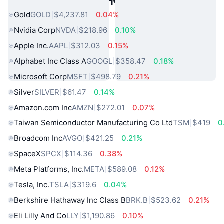
लोकप्रिय वास्तविक दुनिया की संपत्तियां
Gold
GOLD
$4,237.81
0.04%
Nvidia Corp
NVDA
$218.96
0.10%
Apple Inc.
AAPL
$312.03
0.15%
Alphabet Inc Class A
GOOGL
$358.47
0.18%
Microsoft Corp
MSFT
$498.79
0.21%
Silver
SILVER
$61.47
0.14%
Amazon.com Inc
AMZN
$272.01
0.07%
Taiwan Semiconductor Manufacturing Co Ltd
TSM
$419
0
Broadcom Inc
AVGO
$421.25
0.21%
SpaceX
SPCX
$114.36
0.38%
Meta Platforms, Inc.
META
$589.08
0.12%
Tesla, Inc.
TSLA
$319.6
0.04%
Berkshire Hathaway Inc Class B
BRK.B
$523.62
0.21%
Eli Lilly And Co
LLY
$1,190.86
0.10%