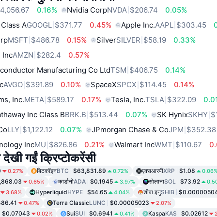
4,056.67
0.16%
Nvidia Corp
NVDA
$206.74
0.05%
 Class A
GOOGL
$371.77
0.45%
Apple Inc.
AAPL
$303.45
orp
MSFT
$486.78
0.15%
Silver
SILVER
$58.19
0.33%
 Inc
AMZN
$282.4
0.57%
conductor Manufacturing Co Ltd
TSM
$406.75
0.14%
c
AVGO
$391.89
0.10%
SpaceX
SPCX
$114.45
0.14%
ms, Inc.
META
$589.17
0.17%
Tesla, Inc.
TSLA
$322.09
0.0
thaway Inc Class B
BRK.B
$513.44
0.07%
SK Hynix
SKHY
$
 Co
LLY
$1,122.12
0.07%
JPmorgan Chase & Co
JPM
$352.38
nology Inc
MU
$826.86
0.21%
Walmart Inc
WMT
$110.67
0
 देखी गईं क्रिप्टोकरेंसी
0
बिटकॉइन
BTC
$63,831.89
एक्सआरपी
XRP
$1.08
0.27%
0.72%
0.06
,868.03
कार्डानो
ADA
$0.1945
सोलाना
SOL
$73.92
0.65%
3.97%
0.5
Hyperliquid
HYPE
$54.65
शीबा इनु
SHIB
$0.0000050
3.68%
4.04%
86.41
Terra Classic
LUNC
$0.00005023
0.47%
2.07%
$0.07043
Sui
SUI
$0.6941
Kaspa
KAS
$0.02612
0.02%
0.41%