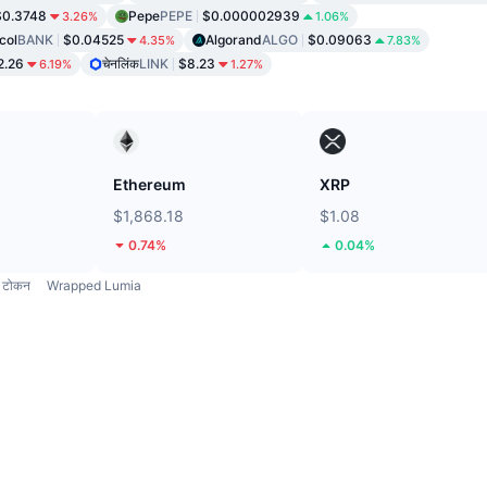
$0.3748
Pepe
PEPE
$0.000002939
3.26%
1.06%
col
BANK
$0.04525
Algorand
ALGO
$0.09063
4.35%
7.83%
2.26
चेनलिंक
LINK
$8.23
6.19%
1.27%
Ethereum
XRP
$1,868.18
$1.08
0.74%
0.04%
टोकन
Wrapped Lumia