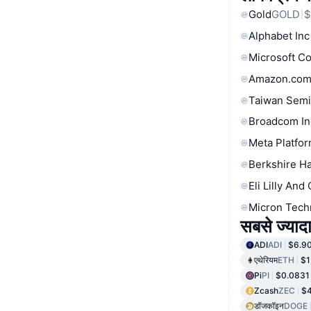
Gold
GOLD
$
Alphabet Inc
Microsoft C
Amazon.com
Taiwan Semi
Broadcom In
Meta Platfor
Berkshire Ha
Eli Lilly And
Micron Tech
सबसे ज्यादा
ADI
ADI
$6.9
एथेरियम
ETH
$1
Pi
PI
$0.0831
Zcash
ZEC
$4
डॉजकॉइन
DOGE