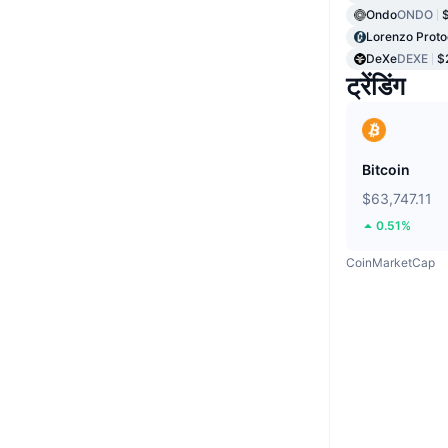
Ondo
ONDO
Lorenzo Proto
DeXe
DEXE
$
ट्रेंडिंग
Bitcoin
$63,747.11
0.51%
CoinMarketCap