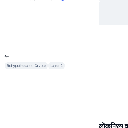
वेबसाइट
Website
Whitepaper
Socials
कॉन्ट्रैक्ट्स
0xE891...AD25B1
explorer.lumia.org
एक्सप्लोरर
UCID
36752
टैग
Rehypothecated Crypto
Layer 2
लोकप्रिय वा