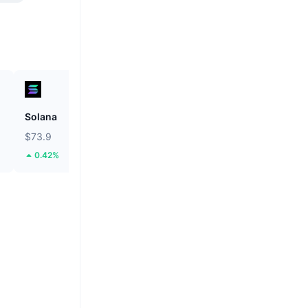
Solana
Biconomy
$73.9
$0.01723
0.42%
29.29%