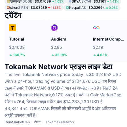
डॉजकॉइन
DOGE
$0.07039
SKYAI
SKYAI
$0.1161
1.05%
1.43%
siren
SIREN
$0.03239
Kaspa
KAS
$0.02664
11.88%
0.98%
ट्रेंडिंग
Tutorial
Audiera
Internet Computer
$0.1033
$2.85
$2.19
166.7%
35.19%
4.63%
Tokamak Network प्राइस लाइव डेटा
The live
Tokamak Network price today
is $0.324652 USD
with a 24-hour trading volume of $104,676 USD.
हम रियल
टाइम में हमारे TOKAMAK से USD के भाव को अपडेट करते हैं।
पिछले 24
घंटों में Tokamak Network,0.17% ऊपर है।
वर्तमान CoinMarketCap
रैंकिंग #764, जिसका लाइव मार्केट कैप $14,233,230 USD है।
43,841,454 TOKAMAK सिक्कों की परिसंचारी आपूर्ति है
और अधिकतम
आपूर्ति उपलब्ध नहीं है।
CoinMarketCap
टोकन
Tokamak Network