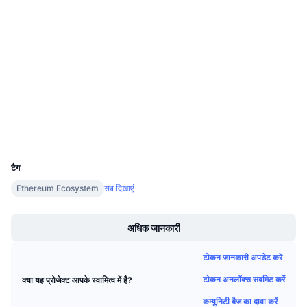
Socials
आगामी सेल
फंडिंग दरें
सीखें और कमाएँ
कॉन्ट्रैक्ट्स
0x2be5...3433C5
4.4
रेटिंग (CertiK)
Audits
कैलेंडर
etherscan.io
ICO कैलेंडर
एक्सप्लोरर
वॉलेट्स
घटनाक्रमो का कलैंडर
UCID
6731
टैग
Ethereum Ecosystem
सब दिखाएं
Boost
अधिक जानकारी
टोकन जानकारी अपडेट करें
टोकन अनलॉक्स सबमिट करें
क्या यह प्रोजेक्ट आपके स्वामित्व में है?
कम्युनिटी बैज का दावा करें