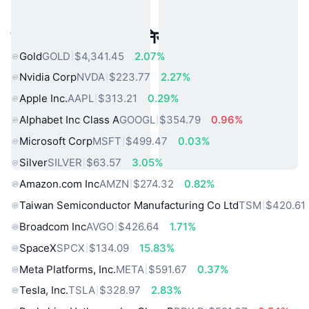
लोकप्रिय वास्तविक दुनिया की संपत्तियां
Gold
GOLD
$4,341.45
2.07%
Nvidia Corp
NVDA
$223.77
2.27%
Apple Inc.
AAPL
$313.21
0.29%
Alphabet Inc Class A
GOOGL
$354.79
0.96%
Microsoft Corp
MSFT
$499.47
0.03%
Silver
SILVER
$63.57
3.05%
Amazon.com Inc
AMZN
$274.32
0.82%
Taiwan Semiconductor Manufacturing Co Ltd
TSM
$420.61
Broadcom Inc
AVGO
$426.64
1.71%
SpaceX
SPCX
$134.09
15.83%
Meta Platforms, Inc.
META
$591.67
0.37%
Tesla, Inc.
TSLA
$328.97
2.83%