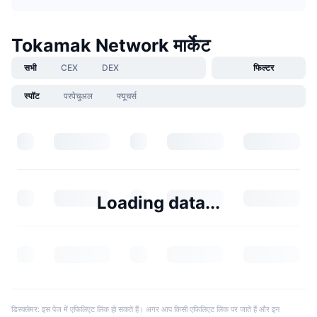
Tokamak Network मार्केट
सभी
CEX
DEX
फिल्टर
स्पॉट
परपेचुअल
फ्यूचर्स
Loading data...
डिस्क्लेमर: इस पेज में एफिलिएट लिंक हो सकते हैं। अगर आप किसी एफिलिएट लिंक पर जाते हैं और इन