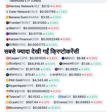
Tokenized ETF (Ondo)
Hermez Network
HEZ
$3.12
0.40%
Celer Network
CELR
$0.001765
1.25%
Banana Gun
BANANA
$3.55
0.55%
Frontier
FRONT
$0.01292
0.08%
Wat
WAT
$0.0000002323
0.01%
RMRK
RMRK
$0.01118
0.00%
Kaizen Finance
KZEN
$0.0002348
0.16%
XYRO
XYRO
$0.0001772
0.23%
सबसे ज्यादा देखी गईं क्रिप्टोकरेंसी
Casper
CSPR
$0.001935
ADI
ADI
$6.88
3.62%
0.05%
बिटकॉइन
BTC
$64,916.91
एक्सआरपी
XRP
$1.04
0.10%
1.53%
एथेरियम
ETH
$1,917.06
Pi
PI
$0.0922
0.16%
4.29%
सोलाना
SOL
$75.91
कार्डानो
ADA
$0.1993
3.11%
0.61%
PAX Gold
PAXG
$4,343.40
0.10%
Hyperliquid
HYPE
$55.10
1.97%
शीबा इनु
SHIB
$0.000004622
0.01%
Tutorial
TUT
$0.1032
Sui
SUI
$0.6893
166.41%
2.67%
Zcash
ZEC
$507.44
Cronos
CRO
$0.04893
0.37%
3.09%
Biconomy
BICO
$0.06362
16.95%