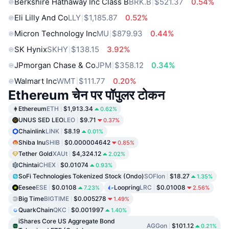
Berkshire Hathaway Inc Class B
BRK.B
$521.37
0.54%
Eli Lilly And Co
LLY
$1,185.87
0.52%
Micron Technology Inc
MU
$879.93
0.44%
SK Hynix
SKHY
$138.15
3.92%
JPmorgan Chase & Co
JPM
$358.12
0.34%
Walmart Inc
WMT
$111.77
0.20%
Ethereum चेन पर पॉपुलर टोकन
Ethereum
ETH
$1,913.34
0.62%
UNUS SED LEO
LEO
$9.71
0.37%
Chainlink
LINK
$8.19
0.01%
Shiba Inu
SHIB
$0.000004642
0.85%
Tether Gold
XAUt
$4,324.12
2.02%
Chintai
CHEX
$0.01074
0.93%
SoFi Technologies Tokenized Stock (Ondo)
SOFIon
$18.27
1.35%
Eesee
ESE
$0.0108
Loopring
LRC
$0.01008
7.23%
2.56%
Big Time
BIGTIME
$0.005278
1.49%
QuarkChain
QKC
$0.001997
1.40%
iShares Core US Aggregate Bond
AGGon
$101.12
0.21%