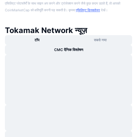
एफिलिएट प्लेटफॉर्मों के साथ साइन अप करने और ट्रांजेक्शन करने जैसे कुछ कदम उठाते हैं, तो आपको
CoinMarketCap को क्षतिपूर्ति करनी पड़ सकती है। कृपया
एफिलिएट डिस्क्लोजर
देखें।
Tokamak Network न्यूज़
टॉप
सबसे नया
CMC दैनिक विश्लेषण