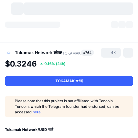
क्रिप्टोकरेंसी
डैशबोर्ड्स
क्रिप्टोकरेंसी
डेक्सस्कैन
मार्केट
रैंकिंग
Tokamak Network
कीमत
4K
#764
TOKAMAK
$0.3246
0.16%
(
24h
)
सिग्नल्स
एक्सचेंज
श्रेणियां
New
मार्केट ओवरव्यू
ट्रेंडिंग
कम्युनिटी
ऐतिहासिक स्नैपशॉट
स्पॉट मार्केट
सेंट्रलाइज्ड एक्सचेंज
TOKAMAK खरीदें
नया
फ़ीड
API
टोकन अनलॉक्स
क्रिप्टोकरेंसी की संख्या
स्पॉट
Please note that this project is not affiliated with Toncoin.
Toncoin, which the Telegram founder had endorsed, can be
लाभकर्ता
टॉपिक
यील्ड
प्रोडक्ट्स
बिटकॉइन ट्रेजरी
डेरिवेटिव्स
API
accessed
here
.
मीम एक्सप्लोरर
लाइव
रियल वर्ल्ड एसेट्स
बीएनबी ट्रेजरी
प्रोडक्ट्स
क्रिप्टो एपीआई
डिसेंट्रलाइज्ड एक्सचेंज
Tokamak Network/USD चार्ट