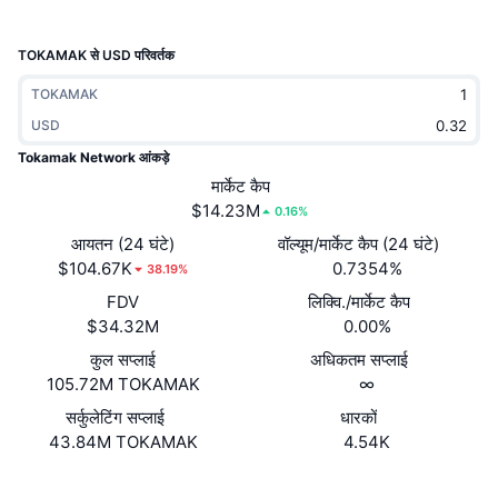
ट्रेंडिंग
क्रिप्टो ETF
लर्न
CMC MCP
TOKAMAK से USD परिवर्तक
नया
बिटकॉइन ETFs
x402
न्यूज़
TOKAMAK
क्रिप्टो
USD
एथेरियम ETFs
Academy
Tokamak Network आंकड़े
राजनीति
मार्केट कैप
तकनीकी विश्लेषण
रिसर्च
$14.23M
0.16%
स्पोर्ट्स
आयतन (24 घंटे)
वॉल्यूम/मार्केट कैप (24 घंटे)
आरएसआई
वीडियो
$104.67K
0.7354%
38.19%
वित्त
FDV
लिक्वि./मार्केट कैप
MACD
शब्दकोष
$34.32M
0.00%
टेक
कुल सप्लाई
अधिकतम सप्लाई
डेरिवेटिव्स
कैम्पेन
105.72M TOKAMAK
∞
NFT
सर्कुलेटिंग सप्लाई
धारकों
ओवरव्यू
एयरड्रॉप
43.84M TOKAMAK
4.54K
कुल NFT आँकड़े
लिक्विडेशन
डायमंड रिवॉर्ड
वेबसाइट
Website
Whitepaper