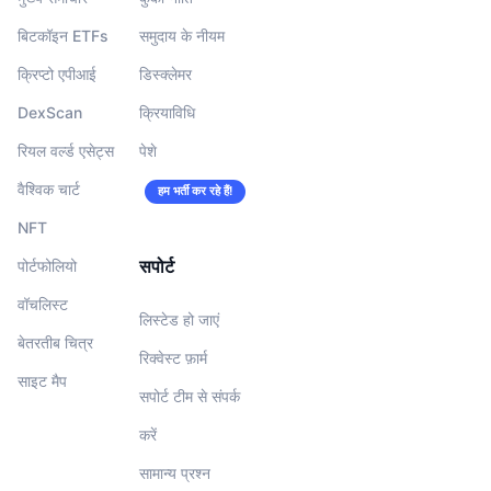
बिटकॉइन ETFs
समुदाय के नीयम
क्रिप्टो एपीआई
डिस्क्लेमर
DexScan
क्रियाविधि
रियल वर्ल्ड एसेट्स
पेशे
वैश्विक चार्ट
हम भर्ती कर रहे हैं!
NFT
सपोर्ट
पोर्टफोलियो
वॉचलिस्‍ट
लिस्टेड हो जाएं
बेतरतीब चित्र
रिक्वेस्ट फ़ार्म
साइट मैप
सपोर्ट टीम से संपर्क
करें
सामान्य प्रश्न