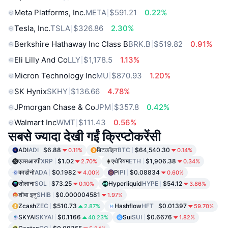
Meta Platforms, Inc.
META
$591.21
0.22%
Tesla, Inc.
TSLA
$326.86
2.30%
Berkshire Hathaway Inc Class B
BRK.B
$519.82
0.91%
Eli Lilly And Co
LLY
$1,178.5
1.13%
Micron Technology Inc
MU
$870.93
1.20%
SK Hynix
SKHY
$136.66
4.78%
JPmorgan Chase & Co
JPM
$357.8
0.42%
Walmart Inc
WMT
$111.43
0.56%
सबसे ज्यादा देखी गईं क्रिप्टोकरेंसी
ADI
ADI
$6.88
बिटकॉइन
BTC
$64,540.30
0.11%
0.14%
एक्सआरपी
XRP
$1.02
एथेरियम
ETH
$1,906.38
2.70%
0.34%
कार्डानो
ADA
$0.1982
Pi
PI
$0.08834
4.00%
0.60%
सोलाना
SOL
$73.25
Hyperliquid
HYPE
$54.12
0.10%
3.86%
शीबा इनु
SHIB
$0.000004581
1.97%
Zcash
ZEC
$510.73
Hashflow
HFT
$0.01397
2.87%
59.70%
SKYAI
SKYAI
$0.1166
Sui
SUI
$0.6676
40.23%
1.82%