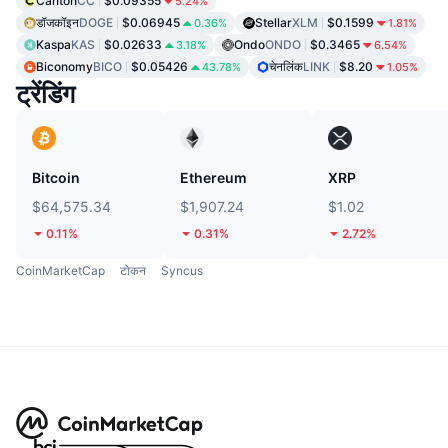
Canton
CC
$0.09355
5.24%
डॉजकॉइन
DOGE
$0.06945
Stellar
XLM
$0.1599
0.36%
1.81%
Kaspa
KAS
$0.02633
Ondo
ONDO
$0.3465
3.18%
6.54%
Biconomy
BICO
$0.05426
चेनलिंक
LINK
$8.20
43.78%
1.05%
ट्रेंडिंग
Bitcoin
Ethereum
XRP
$64,575.34
$1,907.24
$1.02
0.11%
0.31%
2.72%
CoinMarketCap
टोकन
Syncus