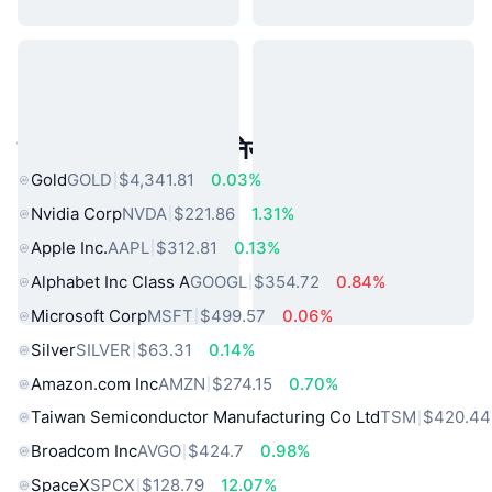
लोकप्रिय वास्तविक दुनिया की संपत्तियां
Gold
GOLD
$4,341.81
0.03%
Nvidia Corp
NVDA
$221.86
1.31%
Apple Inc.
AAPL
$312.81
0.13%
Alphabet Inc Class A
GOOGL
$354.72
0.84%
Microsoft Corp
MSFT
$499.57
0.06%
Silver
SILVER
$63.31
0.14%
Amazon.com Inc
AMZN
$274.15
0.70%
Taiwan Semiconductor Manufacturing Co Ltd
TSM
$420.44
Broadcom Inc
AVGO
$424.7
0.98%
SpaceX
SPCX
$128.79
12.07%