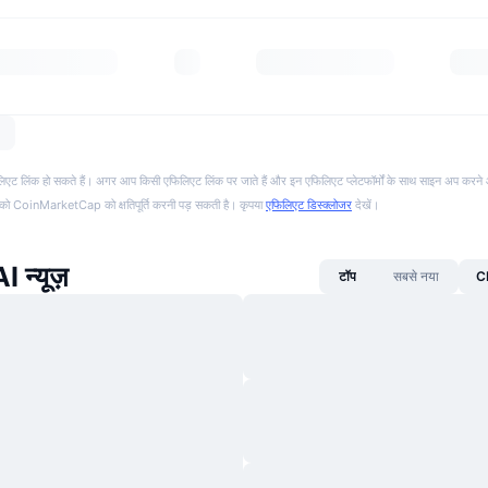
फिलिएट लिंक हो सकते हैं। अगर आप किसी एफिलिएट लिंक पर जाते हैं और इन एफिलिएट प्लेटफॉर्मों के साथ साइन अप करने 
पको CoinMarketCap को क्षतिपूर्ति करनी पड़ सकती है। कृपया
एफिलिएट डिस्क्लोजर
देखें।
 न्यूज़
टॉप
सबसे नया
CM