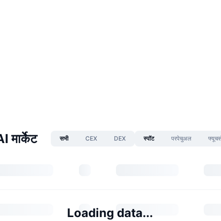
 मार्केट
सभी
CEX
DEX
स्पॉट
परपेचुअल
फ्यूचर्
Loading data...