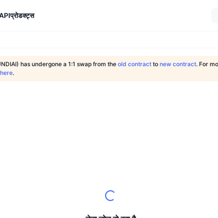
API
प्रोडक्ट्स
UNDIAI) has undergone a 1:1 swap from the
old contract
to
new contract
. For mo
 here
.