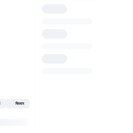
स
फिल्टर