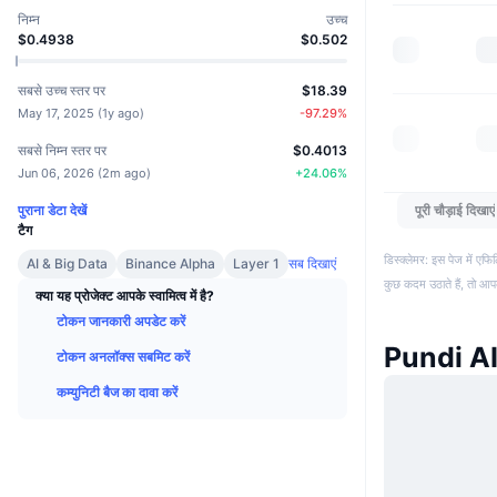
निम्न
उच्च
$0.4938
$0.502
सबसे उच्च स्तर पर
$18.39
May 17, 2025
(
1y ago
)
-97.29
%
सबसे निम्न स्तर पर
$0.4013
Jun 06, 2026
(
2m ago
)
+
24.06
%
पुराना डेटा देखें
पूरी चौड़ाई दिखाएं
टैग
डिस्क्लेमर: इस पेज में ए
AI & Big Data
Binance Alpha
Layer 1
सब दिखाएं
कुछ कदम उठाते हैं, तो आ
क्या यह प्रोजेक्ट आपके स्वामित्व में है?
टोकन जानकारी अपडेट करें
Pundi AI 
टोकन अनलॉक्स सबमिट करें
कम्युनिटी बैज का दावा करें