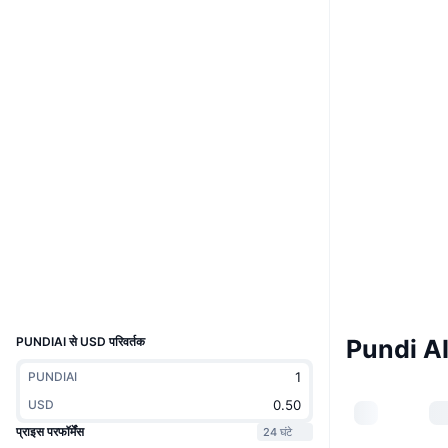
Boost
वेबसाइट
Website
Whitepaper
Socials
0x075f...d83bef
कॉन्ट्रैक्ट्स
Audits
etherscan.io
एक्सप्लोरर
वॉलेट्स
UCID
35943
PUNDIAI से USD परिवर्तक
Pundi AI म
PUNDIAI
USD
प्राइस परफॉर्मेंस
24 घंटे