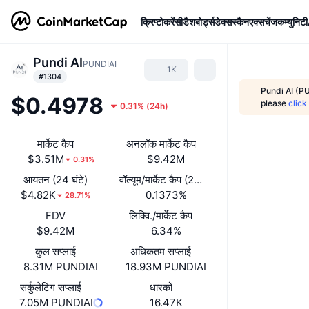
क्रिप्टोकरेंसी
डैशबोर्ड्स
डेक्सस्कैन
एक्सचेंज
कम्युनिटी
Pundi AI
PUNDIAI
1K
#1304
Pundi AI (P
$0.4978
please
click
0.31%
(
24h
)
मार्केट कैप
अनलॉक मार्केट कैप
$3.51M
$9.42M
0.31%
आयतन (24 घंटे)
वॉल्यूम/मार्केट कैप (24 घंटे)
$4.82K
0.1373%
28.71%
FDV
लिक्वि./मार्केट कैप
$9.42M
6.34%
कुल सप्लाई
अधिकतम सप्लाई
8.31M PUNDIAI
18.93M PUNDIAI
सर्कुलेटिंग सप्लाई
धारकों
7.05M PUNDIAI
16.47K