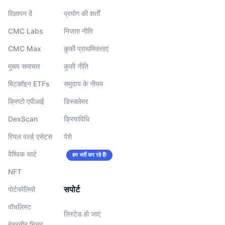
विज्ञापन दें
प्रयोग की शर्तों
CMC Labs
निजता नीति
CMC Max
कुकी प्राथमिकताएं
मुख्य समाचार
कुकी नीति
बिटकॉइन ETFs
समुदाय के नीयम
क्रिप्टो एपीआई
डिस्क्लेमर
DexScan
क्रियाविधि
रियल वर्ल्ड एसेट्स
पेशे
वैश्विक चार्ट
हम भर्ती कर रहे हैं!
NFT
सपोर्ट
पोर्टफोलियो
वॉचलिस्‍ट
लिस्टेड हो जाएं
बेतरतीब चित्र