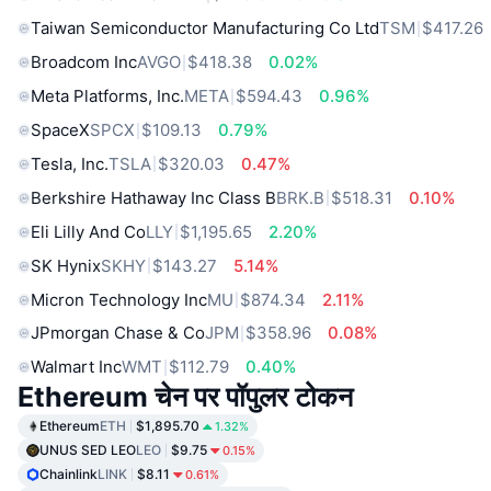
Taiwan Semiconductor Manufacturing Co Ltd
TSM
$417.26
Broadcom Inc
AVGO
$418.38
0.02%
Meta Platforms, Inc.
META
$594.43
0.96%
SpaceX
SPCX
$109.13
0.79%
Tesla, Inc.
TSLA
$320.03
0.47%
Berkshire Hathaway Inc Class B
BRK.B
$518.31
0.10%
Eli Lilly And Co
LLY
$1,195.65
2.20%
SK Hynix
SKHY
$143.27
5.14%
Micron Technology Inc
MU
$874.34
2.11%
JPmorgan Chase & Co
JPM
$358.96
0.08%
Walmart Inc
WMT
$112.79
0.40%
Ethereum चेन पर पॉपुलर टोकन
Ethereum
ETH
$1,895.70
1.32%
UNUS SED LEO
LEO
$9.75
0.15%
Chainlink
LINK
$8.11
0.61%