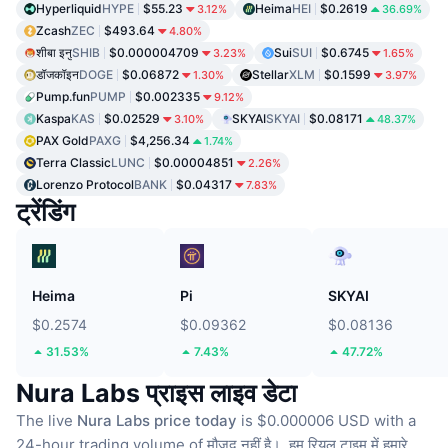
Hyperliquid
HYPE
$55.23
Heima
HEI
$0.2619
3.12%
36.69%
Zcash
ZEC
$493.64
4.80%
शीबा इनु
SHIB
$0.000004709
Sui
SUI
$0.6745
3.23%
1.65%
डॉजकॉइन
DOGE
$0.06872
Stellar
XLM
$0.1599
1.30%
3.97%
Pump.fun
PUMP
$0.002335
9.12%
Kaspa
KAS
$0.02529
SKYAI
SKYAI
$0.08171
3.10%
48.37%
PAX Gold
PAXG
$4,256.34
1.74%
Terra Classic
LUNC
$0.00004851
2.26%
Lorenzo Protocol
BANK
$0.04317
7.83%
ट्रेंडिंग
Heima
Pi
SKYAI
$0.2574
$0.09362
$0.08136
31.53%
7.43%
47.72%
Nura Labs प्राइस लाइव डेटा
The live
Nura Labs price today
is $0.000006 USD with a
24-hour trading volume of मौजूद नहीं है।.
हम रियल टाइम में हमारे