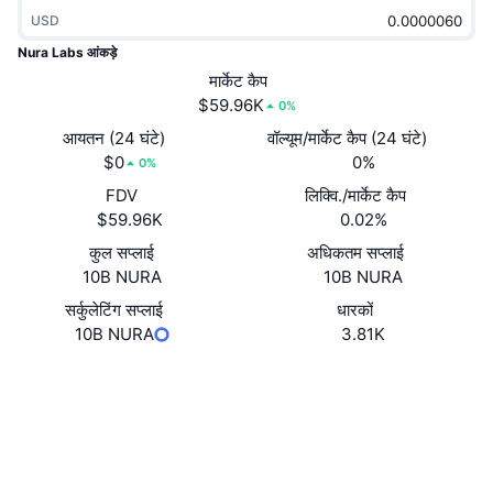
ट्रेंडिंग
क्रिप्टो ETF
USD
लर्न
CMC MCP
Nura Labs आंकड़े
नया
बिटकॉइन ETFs
मार्केट कैप
x402
न्यूज़
$59.96K
0%
क्रिप्टो
एथेरियम ETFs
आयतन (24 घंटे)
वॉल्यूम/मार्केट कैप (24 घंटे)
Academy
$0
0%
0%
राजनीति
तकनीकी विश्लेषण
FDV
लिक्वि./मार्केट कैप
रिसर्च
$59.96K
0.02%
स्पोर्ट्स
आरएसआई
वीडियो
कुल सप्लाई
अधिकतम सप्लाई
10B NURA
10B NURA
वित्त
MACD
शब्दकोष
सर्कुलेटिंग सप्लाई
धारकों
10B NURA
3.81K
टेक
डेरिवेटिव्स
कैम्पेन
वेबसाइट
Website
Socials
NFT
ओवरव्यू
एयरड्रॉप
कॉन्ट्रैक्ट्स
0x9267...85F507
2.8
कुल NFT आँकड़े
रेटिंग (CertiK)
लिक्विडेशन
डायमंड रिवॉर्ड
एक्सप्लोरर
etherscan.io