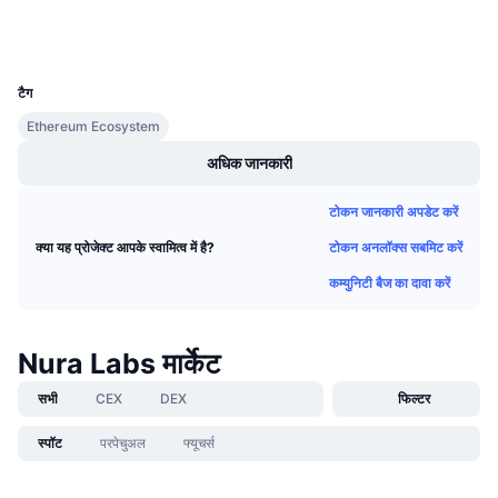
आगामी सेल
वॉलेट्स
फंडिंग दरें
सीखें और कमाएँ
UCID
36638
टैग
कैलेंडर
Ethereum Ecosystem
ICO कैलेंडर
अधिक जानकारी
घटनाक्रमो का कलैंडर
टोकन जानकारी अपडेट करें
टोकन अनलॉक्स सबमिट करें
क्या यह प्रोजेक्ट आपके स्वामित्व में है?
कम्युनिटी बैज का दावा करें
Nura Labs मार्केट
सभी
CEX
DEX
फिल्टर
स्पॉट
परपेचुअल
फ्यूचर्स