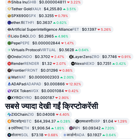
Shiba Inu
SHIB
$0.000004811
3.22%
Tether Gold
XAUt
$4,255.80
3.51%
SPX6900
SPX
$0.3255
0.79%
ether.fi
ETHFI
$0.3637
0.62%
Artificial Superintelligence Alliance
FET
$0.1397
5.26%
Lido DAO
LDO
$0.2965
4.96%
Pepe
PEPE
$0.000002844
1.47%
Virtuals Protocol
VIRTUAL
$0.5628
0.64%
Ondo
ONDO
$0.3702
LayerZero
ZRO
$0.7746
2.47%
0.91%
Render
RENDER
$1.32
Nexo
NEXO
$0.7251
2.07%
0.42%
Frontier
FRONT
$0.01296
0.86%
Wat
WAT
$0.0000002303
2.00%
ADAPad
ADAPAD
$0.000866
12.92%
VGX Token
VGX
$0.0001084
0.42%
XYRO
XYRO
$0.000187
2.90%
सबसे ज्यादा देखी गईं क्रिप्टोकरेंसी
ZIGChain
ZIG
$0.04008
4.40%
बिटकॉइन
BTC
$64,394.37
एक्सआरपी
XRP
$1.04
0.28%
1.29%
एथेरियम
ETH
$1,906.54
Pi
PI
$0.09342
1.85%
7.20%
सोलाना
SOL
$73.18
कार्डानो
ADA
$0.1927
0.68%
0.64%