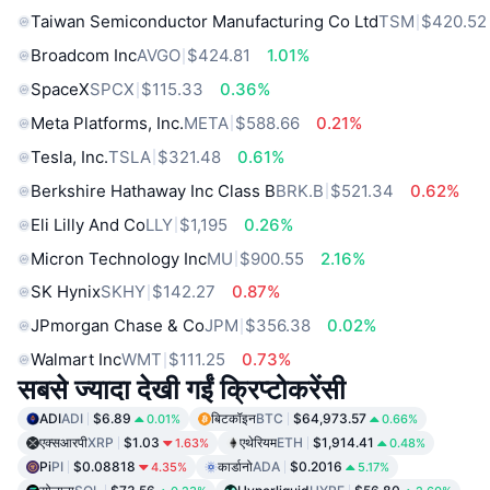
Taiwan Semiconductor Manufacturing Co Ltd
TSM
$420.52
Broadcom Inc
AVGO
$424.81
1.01%
SpaceX
SPCX
$115.33
0.36%
Meta Platforms, Inc.
META
$588.66
0.21%
Tesla, Inc.
TSLA
$321.48
0.61%
Berkshire Hathaway Inc Class B
BRK.B
$521.34
0.62%
Eli Lilly And Co
LLY
$1,195
0.26%
Micron Technology Inc
MU
$900.55
2.16%
SK Hynix
SKHY
$142.27
0.87%
JPmorgan Chase & Co
JPM
$356.38
0.02%
Walmart Inc
WMT
$111.25
0.73%
सबसे ज्यादा देखी गईं क्रिप्टोकरेंसी
ADI
ADI
$6.89
बिटकॉइन
BTC
$64,973.57
0.01%
0.66%
एक्सआरपी
XRP
$1.03
एथेरियम
ETH
$1,914.41
1.63%
0.48%
Pi
PI
$0.08818
कार्डानो
ADA
$0.2016
4.35%
5.17%