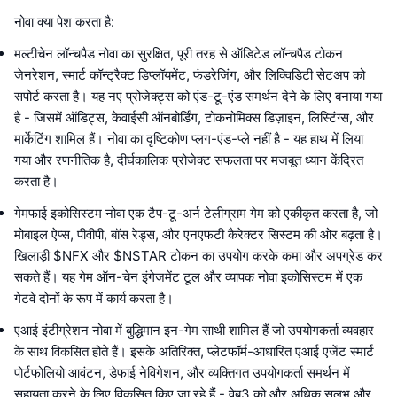
नोवा क्या पेश करता है:
मल्टीचेन लॉन्चपैड नोवा का सुरक्षित, पूरी तरह से ऑडिटेड लॉन्चपैड टोकन
जेनरेशन, स्मार्ट कॉन्ट्रैक्ट डिप्लॉयमेंट, फंडरेजिंग, और लिक्विडिटी सेटअप को
सपोर्ट करता है। यह नए प्रोजेक्ट्स को एंड-टू-एंड समर्थन देने के लिए बनाया गया
है - जिसमें ऑडिट्स, केवाईसी ऑनबोर्डिंग, टोकनोमिक्स डिज़ाइन, लिस्टिंग्स, और
मार्केटिंग शामिल हैं। नोवा का दृष्टिकोण प्लग-एंड-प्ले नहीं है - यह हाथ में लिया
गया और रणनीतिक है, दीर्घकालिक प्रोजेक्ट सफलता पर मजबूत ध्यान केंद्रित
करता है।
गेमफाई इकोसिस्टम नोवा एक टैप-टू-अर्न टेलीग्राम गेम को एकीकृत करता है, जो
मोबाइल ऐप्स, पीवीपी, बॉस रेड्स, और एनएफटी कैरेक्टर सिस्टम की ओर बढ़ता है।
खिलाड़ी $NFX और $NSTAR टोकन का उपयोग करके कमा और अपग्रेड कर
सकते हैं। यह गेम ऑन-चेन इंगेजमेंट टूल और व्यापक नोवा इकोसिस्टम में एक
गेटवे दोनों के रूप में कार्य करता है।
एआई इंटीग्रेशन नोवा में बुद्धिमान इन-गेम साथी शामिल हैं जो उपयोगकर्ता व्यवहार
के साथ विकसित होते हैं। इसके अतिरिक्त, प्लेटफॉर्म-आधारित एआई एजेंट स्मार्ट
पोर्टफोलियो आवंटन, डेफाई नेविगेशन, और व्यक्तिगत उपयोगकर्ता समर्थन में
सहायता करने के लिए विकसित किए जा रहे हैं - वेब3 को और अधिक सुलभ और