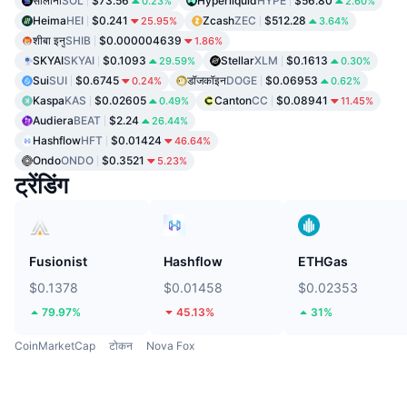
सोलाना
SOL
$73.56
Hyperliquid
HYPE
$56.80
0.23%
2.60%
Heima
HEI
$0.241
Zcash
ZEC
$512.28
25.95%
3.64%
शीबा इनु
SHIB
$0.000004639
1.86%
SKYAI
SKYAI
$0.1093
Stellar
XLM
$0.1613
29.59%
0.30%
Sui
SUI
$0.6745
डॉजकॉइन
DOGE
$0.06953
0.24%
0.62%
Kaspa
KAS
$0.02605
Canton
CC
$0.08941
0.49%
11.45%
Audiera
BEAT
$2.24
26.44%
Hashflow
HFT
$0.01424
46.64%
Ondo
ONDO
$0.3521
5.23%
ट्रेंडिंग
Fusionist
Hashflow
ETHGas
$0.1378
$0.01458
$0.02353
79.97%
45.13%
31%
CoinMarketCap
टोकन
Nova Fox