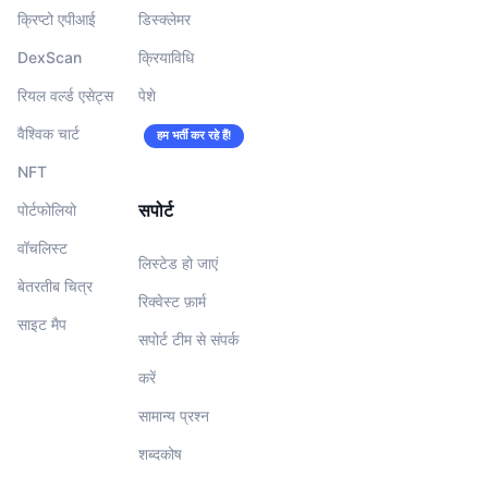
क्रिप्टो एपीआई
डिस्क्लेमर
DexScan
क्रियाविधि
रियल वर्ल्ड एसेट्स
पेशे
वैश्विक चार्ट
हम भर्ती कर रहे हैं!
NFT
सपोर्ट
पोर्टफोलियो
वॉचलिस्‍ट
लिस्टेड हो जाएं
बेतरतीब चित्र
रिक्वेस्ट फ़ार्म
साइट मैप
सपोर्ट टीम से संपर्क
करें
सामान्य प्रश्न
शब्दकोष