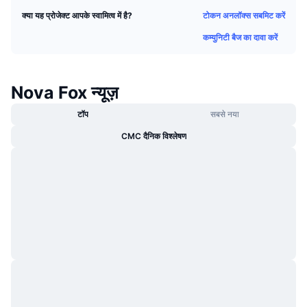
ट्रेंडिंग
क्रिप्टो ETF
टोकन अनलॉक्स सबमिट करें
क्या यह प्रोजेक्ट आपके स्वामित्व में है?
लर्न
CMC MCP
कम्युनिटी बैज का दावा करें
नया
बिटकॉइन ETFs
x402
न्यूज़
क्रिप्टो
एथेरियम ETFs
Nova Fox न्यूज़
Academy
राजनीति
टॉप
सबसे नया
तकनीकी विश्लेषण
रिसर्च
CMC दैनिक विश्लेषण
स्पोर्ट्स
आरएसआई
वीडियो
वित्त
MACD
शब्दकोष
टेक
डेरिवेटिव्स
कैम्पेन
NFT
ओवरव्यू
एयरड्रॉप
कुल NFT आँकड़े
लिक्विडेशन
डायमंड रिवॉर्ड