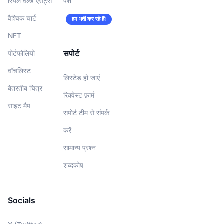
रियल वर्ल्ड एसेट्स
पेशे
वैश्विक चार्ट
हम भर्ती कर रहे हैं!
NFT
सपोर्ट
पोर्टफोलियो
वॉचलिस्‍ट
लिस्टेड हो जाएं
बेतरतीब चित्र
रिक्वेस्ट फ़ार्म
साइट मैप
सपोर्ट टीम से संपर्क
करें
सामान्य प्रश्न
शब्दकोष
Socials