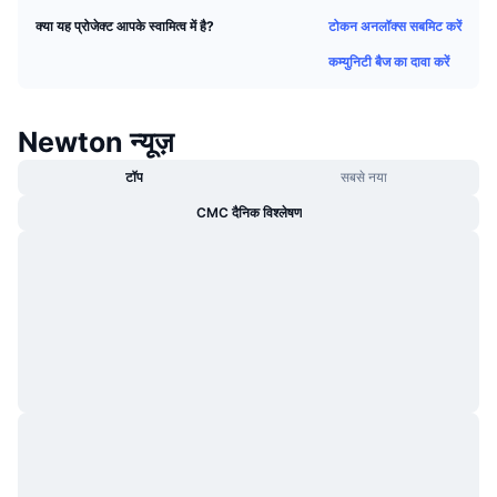
ट्रेंडिंग
क्रिप्टो ETF
टोकन अनलॉक्स सबमिट करें
क्या यह प्रोजेक्ट आपके स्वामित्व में है?
लर्न
CMC MCP
कम्युनिटी बैज का दावा करें
नया
बिटकॉइन ETFs
x402
न्यूज़
क्रिप्टो
एथेरियम ETFs
Newton न्यूज़
Academy
टॉप
सबसे नया
राजनीति
तकनीकी विश्लेषण
रिसर्च
CMC दैनिक विश्लेषण
स्पोर्ट्स
आरएसआई
वीडियो
वित्त
MACD
शब्दकोष
टेक
डेरिवेटिव्स
कैम्पेन
NFT
ओवरव्यू
एयरड्रॉप
कुल NFT आँकड़े
लिक्विडेशन
डायमंड रिवॉर्ड