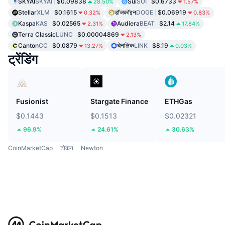
SKYAI
SKYAI
$0.09838
Sui
SUI
$0.6733
28.50%
1.57%
Stellar
XLM
$0.1615
डॉजकॉइन
DOGE
$0.06919
0.32%
0.83%
Kaspa
KAS
$0.02565
Audiera
BEAT
$2.14
2.31%
17.84%
Terra Classic
LUNC
$0.00004869
2.13%
Canton
CC
$0.0879
चेनलिंक
LINK
$8.19
13.27%
0.03%
ट्रेंडिंग
Fusionist
Stargate Finance
ETHGas
$0.1443
$0.1513
$0.02321
96.9%
24.61%
30.63%
CoinMarketCap
टोकन
Newton