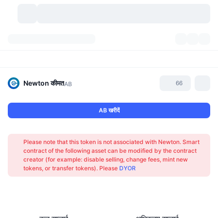
क्रिप्टोकरेंसी
डैशबोर्ड्स
क्रिप्टोकरेंसी
डेक्सस्कैन
मार्केट
रैंकिंग
Newton
कीमत
66
AB
सिग्नल्स
एक्सचेंज
श्रेणियां
New
मार्केट ओवरव्यू
AB खरीदें
ट्रेंडिंग
कम्युनिटी
ऐतिहासिक स्नैपशॉट
स्पॉट मार्केट
सेंट्रलाइज्ड एक्सचेंज
Please note that this token is not associated with Newton. Smart
नया
फ़ीड
API
टोकन अनलॉक्स
क्रिप्टोकरेंसी की संख्या
contract of the following asset can be modified by the contract
स्पॉट
creator (for example: disable selling, change fees, mint new
tokens, or transfer tokens). Please
DYOR
लाभकर्ता
टॉपिक
यील्ड
प्रोडक्ट्स
बिटकॉइन ट्रेजरी
डेरिवेटिव्स
API
मीम एक्सप्लोरर
लाइव
रियल वर्ल्ड एसेट्स
बीएनबी ट्रेजरी
प्रोडक्ट्स
क्रिप्टो एपीआई
डिसेंट्रलाइज्ड एक्सचेंज