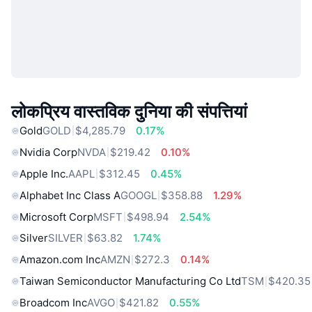
लोकप्रिय वास्तविक दुनिया की संपत्तियां
Gold
GOLD
$4,285.79
0.17%
Nvidia Corp
NVDA
$219.42
0.10%
Apple Inc.
AAPL
$312.45
0.45%
Alphabet Inc Class A
GOOGL
$358.88
1.29%
Microsoft Corp
MSFT
$498.94
2.54%
Silver
SILVER
$63.82
1.74%
Amazon.com Inc
AMZN
$272.3
0.14%
Taiwan Semiconductor Manufacturing Co Ltd
TSM
$420.35
Broadcom Inc
AVGO
$421.82
0.55%