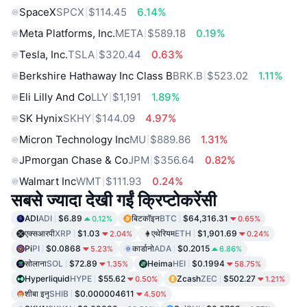
SpaceX
SPCX
$114.45
6.14%
Meta Platforms, Inc.
META
$589.18
0.19%
Tesla, Inc.
TSLA
$320.44
0.63%
Berkshire Hathaway Inc Class B
BRK.B
$523.02
1.11%
Eli Lilly And Co
LLY
$1,191
1.89%
SK Hynix
SKHY
$144.09
4.97%
Micron Technology Inc
MU
$889.86
1.31%
JPmorgan Chase & Co
JPM
$356.64
0.82%
Walmart Inc
WMT
$111.93
0.24%
सबसे ज्यादा देखी गईं क्रिप्टोकरेंसी
ADI
ADI
$6.89
बिटकॉइन
BTC
$64,316.31
0.12%
0.65%
एक्सआरपी
XRP
$1.03
एथेरियम
ETH
$1,901.69
2.04%
0.24%
Pi
PI
$0.0868
कार्डानो
ADA
$0.2015
5.23%
6.86%
सोलाना
SOL
$72.89
Heima
HEI
$0.1994
1.35%
58.75%
Hyperliquid
HYPE
$55.62
Zcash
ZEC
$502.27
0.50%
1.21%
शीबा इनु
SHIB
$0.000004611
4.50%