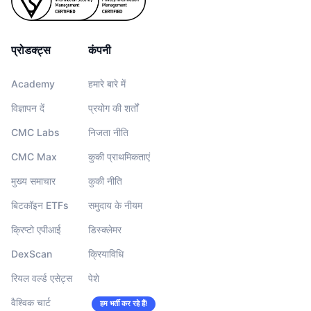
प्रोडक्ट्स
कंपनी
Academy
हमारे बारे में
विज्ञापन दें
प्रयोग की शर्तों
CMC Labs
निजता नीति
CMC Max
कुकी प्राथमिकताएं
मुख्य समाचार
कुकी नीति
बिटकॉइन ETFs
समुदाय के नीयम
क्रिप्टो एपीआई
डिस्क्लेमर
DexScan
क्रियाविधि
रियल वर्ल्ड एसेट्स
पेशे
वैश्विक चार्ट
हम भर्ती कर रहे हैं!