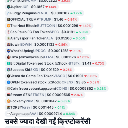
Pump.fun
PUMP
$0.002323
3.93%
Jupiter
JUP
$0.1867
1.14%
Pudgy Penguins
PENGU
$0.006167
1.27%
OFFICIAL TRUMP
TRUMP
$1.46
0.84%
The Next Bitcoin
BUTTCOIN
$0.0001299
1.49%
Sao Paulo FC Fan Token
SPFC
$0.0191
5.96%
Alanyaspor Fan Token
ALA
$0.05206
6.00%
Edwin
EDWIN
$0.0001132
0.86%
What's Updog
UPDOG
$0.0001258
0.10%
Eliza (elizawakesup)
ELIZA
$0.0001176
1.63%
Bit Digital Tokenised Stock (xStock)
BTBTx
$1.41
0.70%
Success Kid
SKID
$0.001529
0.25%
Vasco da Gama Fan Token
VASCO
$0.01901
8.63%
OPEN tokenized stock (xStock)
OPENX
$3.85
0.52%
Coin (reservebankapp.com)
COINS
$0.00009852
0.38%
Stream SZN
STRSZN
$0.00009565
2.87%
Pockemy
PKM
$0.0001042
0.89%
TORSY
torsy
$0.0001445
0.11%
Aiagent.app
AAA
$0.00009744
0.84%
सबसे ज्यादा देखी गईं क्रिप्टोकरेंसी