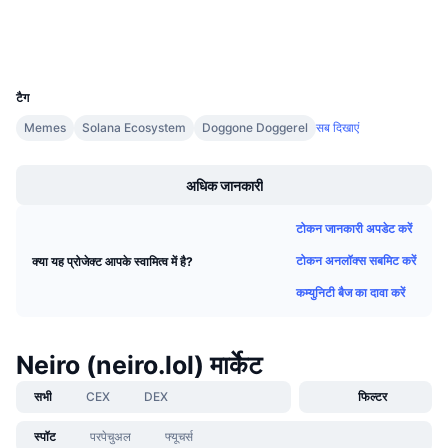
आगामी सेल
वॉलेट्स
फंडिंग दरें
सीखें और कमाएँ
UCID
32464
कैलेंडर
टैग
Memes
Solana Ecosystem
Doggone Doggerel
सब दिखाएं
ICO कैलेंडर
Boost
अधिक जानकारी
घटनाक्रमो का कलैंडर
टोकन जानकारी अपडेट करें
टोकन अनलॉक्स सबमिट करें
क्या यह प्रोजेक्ट आपके स्वामित्व में है?
कम्युनिटी बैज का दावा करें
Neiro (neiro.lol) मार्केट
सभी
CEX
DEX
फिल्टर
स्पॉट
परपेचुअल
फ्यूचर्स