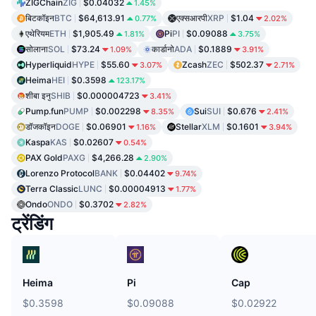
ZIGChain
ZIG
$0.04032
1.45%
बिटकॉइन
BTC
$64,613.91
एक्सआरपी
XRP
$1.04
0.77%
2.02%
एथेरियम
ETH
$1,905.49
Pi
PI
$0.09088
1.81%
3.75%
सोलाना
SOL
$73.24
कार्डानो
ADA
$0.1889
1.09%
3.91%
Hyperliquid
HYPE
$55.60
Zcash
ZEC
$502.37
3.07%
2.71%
Heima
HEI
$0.3598
123.17%
शीबा इनु
SHIB
$0.000004723
3.41%
Pump.fun
PUMP
$0.002298
Sui
SUI
$0.676
8.35%
2.41%
डॉजकॉइन
DOGE
$0.06901
Stellar
XLM
$0.1601
1.16%
3.94%
Kaspa
KAS
$0.02607
0.54%
PAX Gold
PAXG
$4,266.28
2.90%
Lorenzo Protocol
BANK
$0.04402
9.74%
Terra Classic
LUNC
$0.00004913
1.77%
Ondo
ONDO
$0.3702
2.82%
ट्रेंडिंग
Heima
Pi
Cap
$0.3598
$0.09088
$0.02922