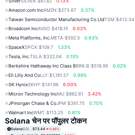
Silver
SILVER
$61.82
0.13%
Amazon.com Inc
AMZN
$273.67
0.37%
Taiwan Semiconductor Manufacturing Co Ltd
TSM
$413.34
Broadcom Inc
AVGO
$418.15
0.03%
Meta Platforms, Inc.
META
$592.5
0.63%
SpaceX
SPCX
$109.7
1.33%
Tesla, Inc.
TSLA
$322.04
0.15%
Berkshire Hathaway Inc Class B
BRK.B
$518.95
0.02%
Eli Lilly And Co
LLY
$1,181.37
0.98%
SK Hynix
SKHY
$141.96
6.00%
Micron Technology Inc
MU
$862.61
3.42%
JPmorgan Chase & Co
JPM
$361.75
0.70%
Walmart Inc
WMT
$113.25
0.81%
Solana चेन पर पॉपुलर टोकन
Solana
SOL
$73.44
0.86%