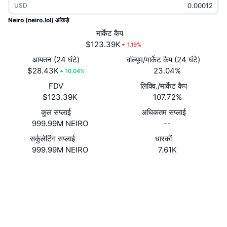
USD
ट्रेंडिंग
क्रिप्टो ETF
लर्न
CMC MCP
Neiro (neiro.lol) आंकड़े
नया
मार्केट कैप
बिटकॉइन ETFs
x402
न्यूज़
$123.39K
1.19%
क्रिप्टो
एथेरियम ETFs
आयतन (24 घंटे)
वॉल्यूम/मार्केट कैप (24 घंटे)
Academy
$28.43K
23.04%
10.04%
राजनीति
FDV
लिक्वि./मार्केट कैप
तकनीकी विश्लेषण
रिसर्च
$123.39K
107.72%
स्पोर्ट्स
कुल सप्लाई
अधिकतम सप्लाई
आरएसआई
वीडियो
999.99M NEIRO
--
वित्त
MACD
सर्कुलेटिंग सप्लाई
धारकों
शब्दकोष
999.99M NEIRO
7.61K
टेक
वेबसाइट
Website
डेरिवेटिव्स
कैम्पेन
Socials
NFT
ओवरव्यू
कॉन्ट्रैक्ट्स
CTJf74...xsZ6UL
एयरड्रॉप
2.4
रेटिंग (CertiK)
कुल NFT आँकड़े
लिक्विडेशन
एक्सप्लोरर
solscan.io
डायमंड रिवॉर्ड