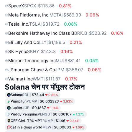
SpaceX
SPCX
$113.86
0.81%
Meta Platforms, Inc.
META
$589.39
0.06%
Tesla, Inc.
TSLA
$319.72
0.08%
Berkshire Hathaway Inc Class B
BRK.B
$523.92
0.16%
Eli Lilly And Co
LLY
$1,189.5
0.21%
SK Hynix
SKHY
$143.3
0.16%
Micron Technology Inc
MU
$881.41
0.05%
JPmorgan Chase & Co
JPM
$356.07
0.06%
Walmart Inc
WMT
$111.87
0.17%
Solana चेन पर पॉपुलर टोकन
Solana
SOL
$73.44
0.86%
Pump.fun
PUMP
$0.002323
3.93%
Jupiter
JUP
$0.1867
1.14%
Pudgy Penguins
PENGU
$0.006167
1.27%
OFFICIAL TRUMP
TRUMP
$1.46
0.84%
cat in a dogs world
MEW
$0.00033
1.69%