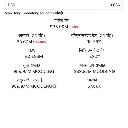
ट्रेंडिंग
USD
क्रिप्टो ETF
लर्न
CMC MCP
Moo Deng (moodengsol.com) आंकड़े
नया
बिटकॉइन ETFs
मार्केट कैप
x402
न्यूज़
$35.99M
1.8%
क्रिप्टो
एथेरियम ETFs
आयतन (24 घंटे)
वॉल्यूम/मार्केट कैप (24 घंटे)
Academy
$5.67M
15.76%
41.59%
राजनीति
तकनीकी विश्लेषण
FDV
लिक्वि./मार्केट कैप
रिसर्च
$35.99M
5.80%
स्पोर्ट्स
आरएसआई
वीडियो
कुल सप्लाई
अधिकतम सप्लाई
989.97M MOODENG
989.97M MOODENG
वित्त
MACD
शब्दकोष
सर्कुलेटिंग सप्लाई
धारकों
989.97M MOODENG
67.86K
टेक
डेरिवेटिव्स
कैम्पेन
वेबसाइट
Website
Socials
NFT
ओवरव्यू
एयरड्रॉप
कॉन्ट्रैक्ट्स
ED5nyy...HzPJBY
3.9
रेटिंग (CertiK)
कुल NFT आँकड़े
लिक्विडेशन
डायमंड रिवॉर्ड
एक्सप्लोरर
solscan.io