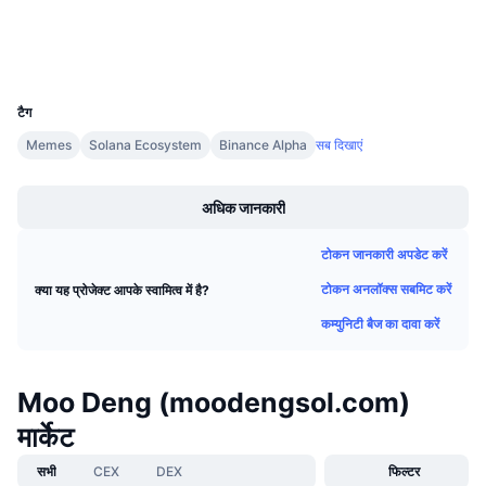
आगामी सेल
वॉलेट्स
फंडिंग दरें
सीखें और कमाएँ
UCID
33093
कैलेंडर
टैग
Memes
Solana Ecosystem
Binance Alpha
सब दिखाएं
ICO कैलेंडर
Boost
घटनाक्रमो का कलैंडर
अधिक जानकारी
टोकन जानकारी अपडेट करें
टोकन अनलॉक्स सबमिट करें
क्या यह प्रोजेक्ट आपके स्वामित्व में है?
कम्युनिटी बैज का दावा करें
Moo Deng (moodengsol.com)
मार्केट
सभी
CEX
DEX
फिल्टर