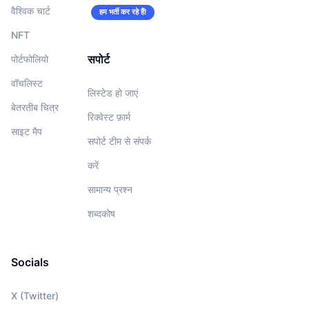
वैश्विक चार्ट
हम भर्ती कर रहे हैं!
NFT
सपोर्ट
पोर्टफोलियो
वॉचलिस्‍ट
लिस्टेड हो जाएं
बेतरतीब चित्र
रिक्वेस्ट फ़ार्म
साइट मैप
सपोर्ट टीम से संपर्क
करें
सामान्य प्रश्न
शब्दकोष
Socials
X (Twitter)