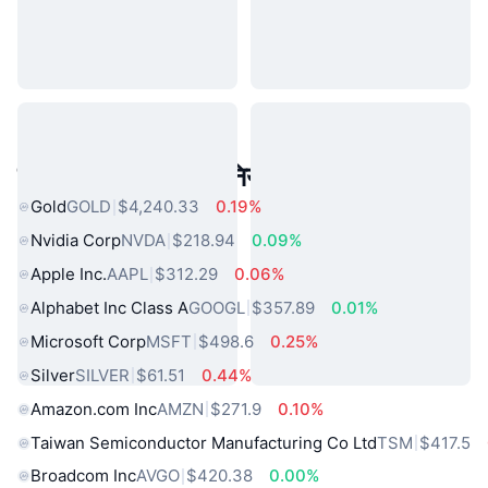
लोकप्रिय वास्तविक दुनिया की संपत्तियां
Gold
GOLD
$4,240.33
0.19%
Nvidia Corp
NVDA
$218.94
0.09%
Apple Inc.
AAPL
$312.29
0.06%
Alphabet Inc Class A
GOOGL
$357.89
0.01%
Microsoft Corp
MSFT
$498.6
0.25%
Silver
SILVER
$61.51
0.44%
Amazon.com Inc
AMZN
$271.9
0.10%
Taiwan Semiconductor Manufacturing Co Ltd
TSM
$417.5
Broadcom Inc
AVGO
$420.38
0.00%