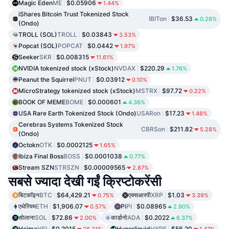
Magic Eden
ME
$0.05906
1.44%
iShares Bitcoin Trust Tokenized Stock
IBITon
$36.53
0.26%
(Ondo)
TROLL (SOL)
TROLL
$0.03843
3.53%
Popcat (SOL)
POPCAT
$0.0442
1.97%
Seeker
SKR
$0.008315
11.61%
NVIDIA tokenized stock (xStock)
NVDAX
$220.29
1.76%
Peanut the Squirrel
PNUT
$0.03912
0.10%
MicroStrategy tokenized stock (xStock)
MSTRX
$97.72
0.22%
BOOK OF MEME
BOME
$0.000601
4.36%
USA Rare Earth Tokenized Stock (Ondo)
USARon
$17.23
1.48%
Cerebras Systems Tokenized Stock
CBRSon
$211.82
5.28%
(Ondo)
Octokn
OTK
$0.0002125
1.65%
Ibiza Final Boss
BOSS
$0.0001038
0.77%
Stream SZN
STRSZN
$0.00009565
2.87%
सबसे ज्यादा देखी गईं क्रिप्टोकरेंसी
बिटकॉइन
BTC
$64,429.21
एक्सआरपी
XRP
$1.03
0.75%
3.39%
एथेरियम
ETH
$1,906.07
Pi
PI
$0.08965
0.57%
2.90%
सोलाना
SOL
$72.86
कार्डानो
ADA
$0.2022
2.00%
6.37%
Heima
HEI
$0.2015
Hyperliquid
HYPE
$56.20
28.21%
1.47%