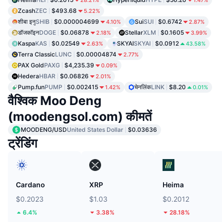
Zcash
ZEC
$493.68
5.22%
शीबा इनु
SHIB
$0.000004699
Sui
SUI
$0.6742
4.10%
2.87%
डॉजकॉइन
DOGE
$0.06878
Stellar
XLM
$0.1605
2.18%
3.99%
Kaspa
KAS
$0.02549
SKYAI
SKYAI
$0.0912
2.63%
43.58%
Terra Classic
LUNC
$0.00004874
2.77%
PAX Gold
PAXG
$4,235.39
0.09%
Hedera
HBAR
$0.06826
2.01%
Pump.fun
PUMP
$0.002415
चेनलिंक
LINK
$8.20
1.42%
0.01%
वैश्विक Moo Deng
(moodengsol.com) कीमतें
MOODENG/USD
United States Dollar
$0.03636
ट्रेंडिंग
Cardano
XRP
Heima
$0.2023
$1.03
$0.2012
6.4%
3.38%
28.18%