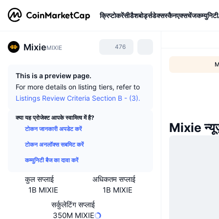
क्रिप्टोकरेंसी
डैशबोर्ड्स
डेक्सस्कैन
एक्सचेंज
कम्युनिटी
Mixie
476
MIXIE
M
This is a preview page.
For more details on listing tiers, refer to
Listings Review Criteria Section B - (3).
क्या यह प्रोजेक्ट आपके स्वामित्व में है?
Mixie न्यू
टोकन जानकारी अपडेट करें
टोकन अनलॉक्स सबमिट करें
कम्युनिटी बैज का दावा करें
कुल सप्लाई
अधिकतम सप्लाई
1B MIXIE
1B MIXIE
सर्कुलेटिंग सप्लाई
350M MIXIE