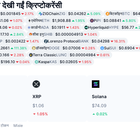
 देखी गईं क्रिप्टोकरेंसी
$0.001845
ZIGChain
ZIG
$0.04262
बिटकॉइन
BTC
$64
2.17%
5.09%
$1.06
एथेरियम
ETH
$1,908.88
Pi
PI
$0.08841
1.07%
1.95%
5.80%
4.06
कार्डानो
ADA
$0.1911
Hyperliquid
HYPE
$56.77
0.02%
1.43%
17.10
शीबा इनु
SHIB
$0.000004913
2.84%
1.04%
P
$0.002422
Lorenzo Protocol
BANK
$0.04298
1.47%
16.31%
.2661
डॉजकॉइन
DOGE
$0.07006
Sui
SUI
$0.6904
111.38%
0.28%
0.166
Terra Classic
LUNC
$0.00004984
2.28%
0.61%
$196.10
Kaspa
KAS
$0.02605
0.04%
1.95%
XRP
Solana
$1.06
$74.09
1.05%
0.02%
टोकन
Mixie