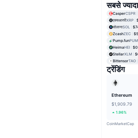
सबसे ज्यादा
Casper
CSPR
एक्सआरपी
XRP
सोलाना
SOL
$7
Zcash
ZEC
$5
Pump.fun
PUM
Heima
HEI
$0
Stellar
XLM
$
Bittensor
TAO
ट्रेंडिंग
Ethereum
$1,909.79
1.96%
CoinMarketCap