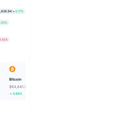
,626.94
0.77%
2.93%
0.52%
Bitcoin
Heima
$64,641.33
$0.2674
0.69%
112.74%