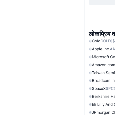
लोकप्रिय वा
Gold
GOLD
$
Apple Inc.
AA
Microsoft C
Amazon.com
Taiwan Semi
Broadcom In
SpaceX
SPC
Berkshire Ha
Eli Lilly And
JPmorgan C