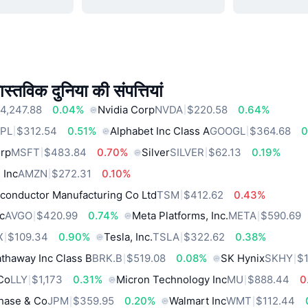
स्तविक दुनिया की संपत्तियां
4,247.88
0.04%
Nvidia Corp
NVDA
$220.58
0.64%
PL
$312.54
0.51%
Alphabet Inc Class A
GOOGL
$364.68
0
orp
MSFT
$483.84
0.70%
Silver
SILVER
$62.13
0.19%
 Inc
AMZN
$272.31
0.10%
conductor Manufacturing Co Ltd
TSM
$412.62
0.43%
c
AVGO
$420.99
0.74%
Meta Platforms, Inc.
META
$590.69
X
$109.34
0.90%
Tesla, Inc.
TSLA
$322.62
0.38%
thaway Inc Class B
BRK.B
$519.08
0.08%
SK Hynix
SKHY
$
 Co
LLY
$1,173
0.31%
Micron Technology Inc
MU
$888.44
0
hase & Co
JPM
$359.95
0.20%
Walmart Inc
WMT
$112.44