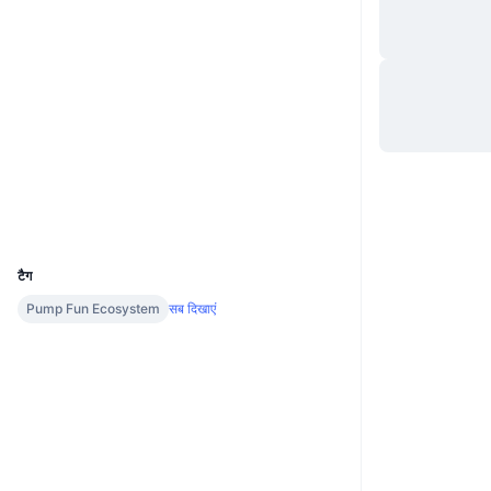
वेबसाइट
Website
Socials
कॉन्ट्रैक्ट्स
0x44Fd...dbEde7
एक्सप्लोरर
bscscan.com
वॉलेट्स
UCID
36580
टैग
Pump Fun Ecosystem
सब दिखाएं