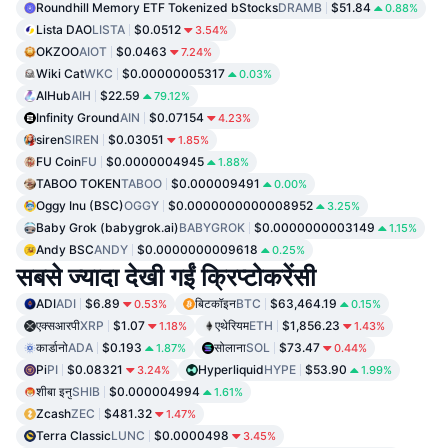
Roundhill Memory ETF Tokenized bStocks
DRAMB
$51.84
0.88%
Lista DAO
LISTA
$0.0512
3.54%
OKZOO
AIOT
$0.0463
7.24%
Wiki Cat
WKC
$0.00000005317
0.03%
AIHub
AIH
$22.59
79.12%
Infinity Ground
AIN
$0.07154
4.23%
siren
SIREN
$0.03051
1.85%
FU Coin
FU
$0.0000004945
1.88%
TABOO TOKEN
TABOO
$0.000009491
0.00%
Oggy Inu (BSC)
OGGY
$0.0000000000008952
3.25%
Baby Grok (babygrok.ai)
BABYGROK
$0.0000000003149
1.15%
Andy BSC
ANDY
$0.0000000009618
0.25%
सबसे ज्यादा देखी गईं क्रिप्टोकरेंसी
ADI
ADI
$6.89
बिटकॉइन
BTC
$63,464.19
0.53%
0.15%
एक्सआरपी
XRP
$1.07
एथेरियम
ETH
$1,856.23
1.18%
1.43%
कार्डानो
ADA
$0.193
सोलाना
SOL
$73.47
1.87%
0.44%
Pi
PI
$0.08321
Hyperliquid
HYPE
$53.90
3.24%
1.99%
शीबा इनु
SHIB
$0.000004994
1.61%
Zcash
ZEC
$481.32
1.47%
Terra Classic
LUNC
$0.0000498
3.45%