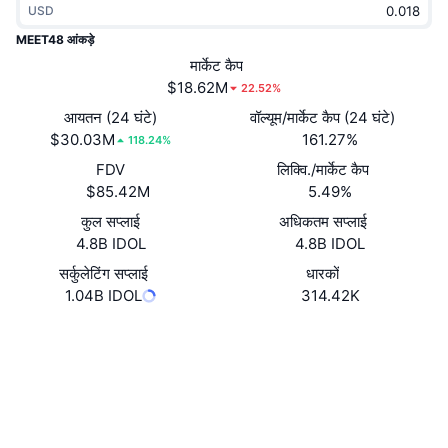
USD
ट्रेंडिंग
क्रिप्टो ETF
लर्न
CMC MCP
MEET48 आंकड़े
नया
मार्केट कैप
बिटकॉइन ETFs
x402
न्यूज़
$18.62M
22.52%
क्रिप्टो
एथेरियम ETFs
आयतन (24 घंटे)
वॉल्यूम/मार्केट कैप (24 घंटे)
Academy
$30.03M
161.27%
118.24%
राजनीति
FDV
लिक्वि./मार्केट कैप
तकनीकी विश्लेषण
रिसर्च
$85.42M
5.49%
स्पोर्ट्स
कुल सप्लाई
अधिकतम सप्लाई
आरएसआई
वीडियो
4.8B IDOL
4.8B IDOL
वित्त
MACD
सर्कुलेटिंग सप्लाई
धारकों
शब्दकोष
1.04B IDOL
314.42K
टेक
वेबसाइट
Website
Whitepaper
डेरिवेटिव्स
कैम्पेन
NFT
Socials
ओवरव्यू
एयरड्रॉप
कॉन्ट्रैक्ट्स
कुल NFT आँकड़े
0x3B4d...25Ab07
लिक्विडेशन
4.6
डायमंड रिवॉर्ड
रेटिंग (CertiK)