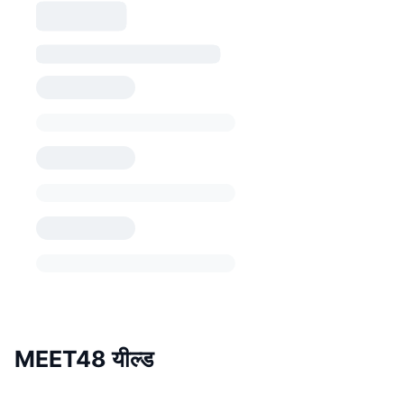
MEET48 यील्ड