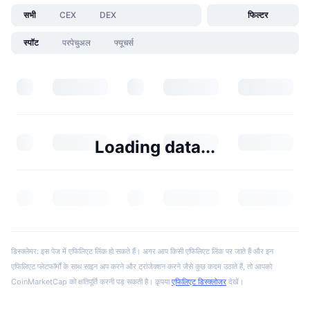
सभी
CEX
DEX
फिल्टर
स्पॉट
परपेचुअल
फ्यूचर्स
Loading data...
डिस्क्लेमर: इस पेज में एफिलिएट लिंक हो सकते हैं। अगर आप किसी एफिलिएट लिंक पर जाते हैं और इन
एफिलिएट प्लेटफॉर्मों के साथ साइन अप करने और ट्रांजेक्शन करने जैसे कुछ कदम उठाते हैं, तो आपको
CoinMarketCap को क्षतिपूर्ति करनी पड़ सकती है। कृपया
एफिलिएट डिस्क्लोजर
देखें।