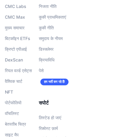
CMC Labs
निजता नीति
CMC Max
कुकी प्राथमिकताएं
मुख्य समाचार
कुकी नीति
बिटकॉइन ETFs
समुदाय के नीयम
क्रिप्टो एपीआई
डिस्क्लेमर
DexScan
क्रियाविधि
रियल वर्ल्ड एसेट्स
पेशे
वैश्विक चार्ट
हम भर्ती कर रहे हैं!
NFT
सपोर्ट
पोर्टफोलियो
वॉचलिस्‍ट
लिस्टेड हो जाएं
बेतरतीब चित्र
रिक्वेस्ट फ़ार्म
साइट मैप