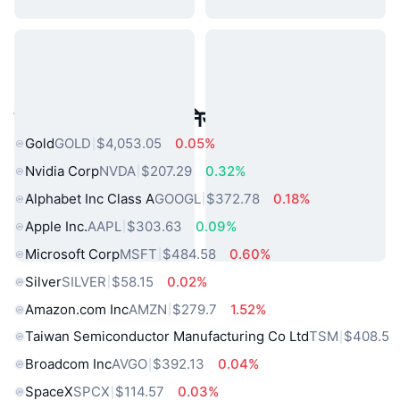
लोकप्रिय वास्तविक दुनिया की संपत्तियां
Gold
GOLD
$4,053.05
0.05%
Nvidia Corp
NVDA
$207.29
0.32%
Alphabet Inc Class A
GOOGL
$372.78
0.18%
Apple Inc.
AAPL
$303.63
0.09%
Microsoft Corp
MSFT
$484.58
0.60%
Silver
SILVER
$58.15
0.02%
Amazon.com Inc
AMZN
$279.7
1.52%
Taiwan Semiconductor Manufacturing Co Ltd
TSM
$408.5
Broadcom Inc
AVGO
$392.13
0.04%
SpaceX
SPCX
$114.57
0.03%