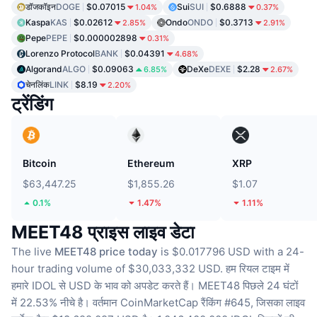
डॉजकॉइन
DOGE
$0.07015
Sui
SUI
$0.6888
1.04%
0.37%
Kaspa
KAS
$0.02612
Ondo
ONDO
$0.3713
2.85%
2.91%
Pepe
PEPE
$0.000002898
0.31%
Lorenzo Protocol
BANK
$0.04391
4.68%
Algorand
ALGO
$0.09063
DeXe
DEXE
$2.28
6.85%
2.67%
चेनलिंक
LINK
$8.19
2.20%
ट्रेंडिंग
Bitcoin
Ethereum
XRP
$63,447.25
$1,855.26
$1.07
0.1%
1.47%
1.11%
MEET48 प्राइस लाइव डेटा
The live
MEET48 price today
is $0.017796 USD with a 24-
hour trading volume of $30,033,332 USD.
हम रियल टाइम में
हमारे IDOL से USD के भाव को अपडेट करते हैं।
MEET48 पिछले 24 घंटों
में 22.53% नीचे है।
वर्तमान CoinMarketCap रैंकिंग #645, जिसका लाइव