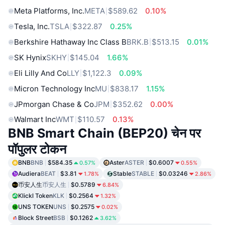
Meta Platforms, Inc.
META
$589.62
0.10%
Tesla, Inc.
TSLA
$322.87
0.25%
Berkshire Hathaway Inc Class B
BRK.B
$513.15
0.01%
SK Hynix
SKHY
$145.04
1.66%
Eli Lilly And Co
LLY
$1,122.3
0.09%
Micron Technology Inc
MU
$838.17
1.15%
JPmorgan Chase & Co
JPM
$352.62
0.00%
Walmart Inc
WMT
$110.57
0.13%
BNB Smart Chain (BEP20) चेन पर
पॉपुलर टोकन
BNB
BNB
$584.35
Aster
ASTER
$0.6007
0.57%
0.55%
Audiera
BEAT
$3.81
Stable
STABLE
$0.03246
1.78%
2.86%
币安人生
币安人生
$0.5789
6.84%
Klickl Token
KLK
$0.2564
1.32%
UNS TOKEN
UNS
$0.2575
0.02%
Block Street
BSB
$0.1262
3.62%