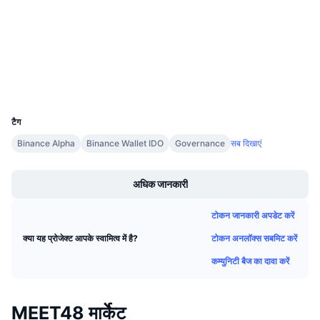
Audits
आगामी सेल
फंडिंग दरें
सीखें और कमाएँ
bscscan.com
एक्सप्लोरर
कैलेंडर
वॉलेट्स
UCID
ICO कैलेंडर
36775
टैग
घटनाक्रमो का कलैंडर
Binance Alpha
Binance Wallet IDO
Governance
सब दिखाएं
Boost
अधिक जानकारी
टोकन जानकारी अपडेट करें
टोकन अनलॉक्स सबमिट करें
क्या यह प्रोजेक्ट आपके स्वामित्व में है?
कम्युनिटी बैज का दावा करें
MEET48 मार्केट