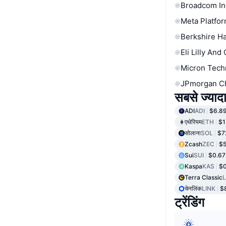
Broadcom In
Meta Platfor
Berkshire Ha
Eli Lilly And
Micron Tech
JPmorgan C
सबसे ज्यादा
ADI
ADI
$6.8
एथेरियम
ETH
$1
सोलाना
SOL
$7
Zcash
ZEC
$5
Sui
SUI
$0.67
Kaspa
KAS
$0
Terra Classic
चेनलिंक
LINK
$
ट्रेंडिंग