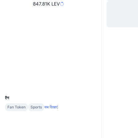
847.81K LEV
वेबसाइट
Website
Socials
4xMWy8...XeUpgh
कॉन्ट्रैक्ट्स
2.6
रेटिंग (CertiK)
chiliscan.com
एक्सप्लोरर
वॉलेट्स
UCID
11534
टैग
Fan Token
Sports
सब दिखाएं