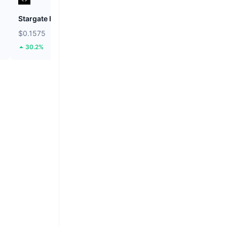
Stargate Finance
ETHGas
$0.1575
$0.02437
30.2%
38.63%