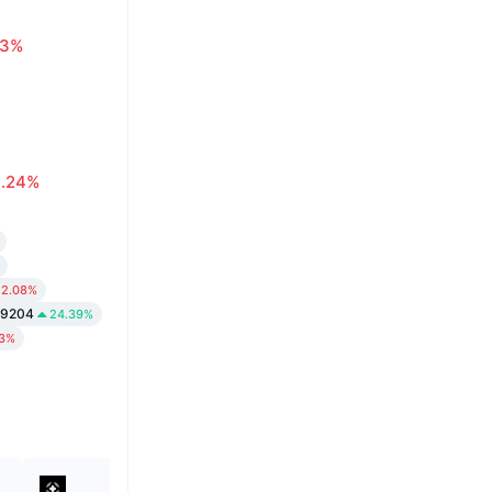
63%
0.24%
2.08%
09204
24.39%
13%