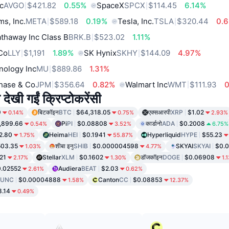
c
AVGO
$421.82
0.55%
SpaceX
SPCX
$114.45
6.14%
ms, Inc.
META
$589.18
0.19%
Tesla, Inc.
TSLA
$320.44
0.
thaway Inc Class B
BRK.B
$523.02
1.11%
 Co
LLY
$1,191
1.89%
SK Hynix
SKHY
$144.09
4.97%
nology Inc
MU
$889.86
1.31%
hase & Co
JPM
$356.64
0.82%
Walmart Inc
WMT
$111.93
 देखी गईं क्रिप्टोकरेंसी
9
बिटकॉइन
BTC
$64,318.05
एक्सआरपी
XRP
$1.02
0.14%
0.75%
2.93%
,899.66
Pi
PI
$0.08808
कार्डानो
ADA
$0.2008
0.54%
3.52%
6.75%
2.80
Heima
HEI
$0.1941
Hyperliquid
HYPE
$55.23
1.75%
55.87%
03.35
शीबा इनु
SHIB
$0.000004598
SKYAI
SKYAI
$0.
1.03%
4.77%
21
Stellar
XLM
$0.1602
डॉजकॉइन
DOGE
$0.06908
2.17%
1.30%
1.
.02552
Audiera
BEAT
$2.03
2.61%
0.62%
LUNC
$0.00004888
Canton
CC
$0.08853
1.58%
12.37%
8.14
0.49%