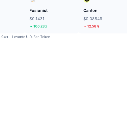
Fusionist
Canton
$0.1431
$0.08849
100.28%
12.58%
टोकन
Levante U.D. Fan Token