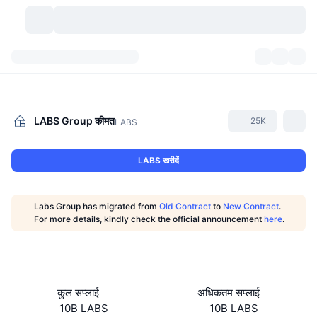
क्रिप्टोकरेंसी
डैशबोर्ड्स
क्रिप्टोकरेंसी
डेक्सस्कैन
मार्केट
रैंकिंग
LABS Group
कीमत
25K
LABS
सिग्नल्स
एक्सचेंज
श्रेणियां
New
मार्केट ओवरव्यू
LABS खरीदें
ट्रेंडिंग
कम्युनिटी
ऐतिहासिक स्नैपशॉट
स्पॉट मार्केट
सेंट्रलाइज्ड एक्सचेंज
Labs Group has migrated from
Old Contract
to
New Contract
.
नया
फ़ीड
API
टोकन अनलॉक्स
क्रिप्टोकरेंसी की संख्या
For more details, kindly check the official announcement
here
.
स्पॉट
लाभकर्ता
टॉपिक
यील्ड
प्रोडक्ट्स
बिटकॉइन ट्रेजरी
डेरिवेटिव्स
API
मीम एक्सप्लोरर
लाइव
रियल वर्ल्ड एसेट्स
बीएनबी ट्रेजरी
प्रोडक्ट्स
क्रिप्टो एपीआई
कुल सप्लाई
अधिकतम सप्लाई
डिसेंट्रलाइज्ड एक्सचेंज
10B LABS
10B LABS