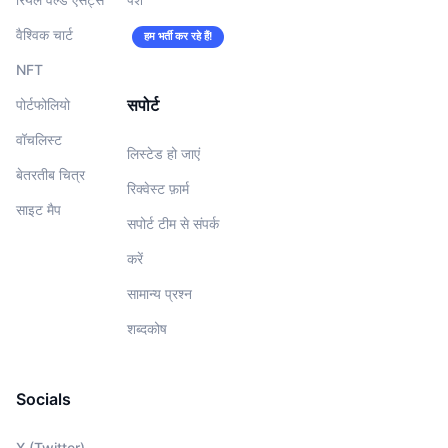
वैश्विक चार्ट
हम भर्ती कर रहे हैं!
NFT
सपोर्ट
पोर्टफोलियो
वॉचलिस्‍ट
लिस्टेड हो जाएं
बेतरतीब चित्र
रिक्वेस्ट फ़ार्म
साइट मैप
सपोर्ट टीम से संपर्क
करें
सामान्य प्रश्न
शब्दकोष
Socials
X (Twitter)