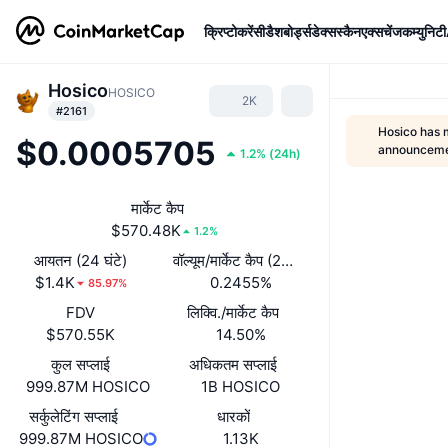
क्रिप्टोकरेंसी
डैशबोर्ड्स
डेक्सस्कैन
एक्सचेंज
कम्युनिटी
Hosico
HOSICO
2K
#2161
Hosico has 
$0.0005705
announcem
1.2%
(
24h
)
मार्केट कैप
$570.48K
1.2%
आयतन (24 घंटे)
वॉल्यूम/मार्केट कैप (24 घंटे)
$1.4K
0.2455%
85.97%
FDV
लिक्वि./मार्केट कैप
$570.55K
14.50%
कुल सप्लाई
अधिकतम सप्लाई
999.87M HOSICO
1B HOSICO
सर्कुलेटिंग सप्लाई
धारकों
999.87M HOSICO
1.13K