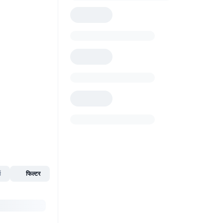
स
फिल्टर