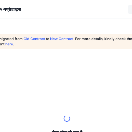
API
प्रोडक्ट्स
migrated from
Old Contract
to
New Contract
. For more details, kindly check the 
ent
here
.