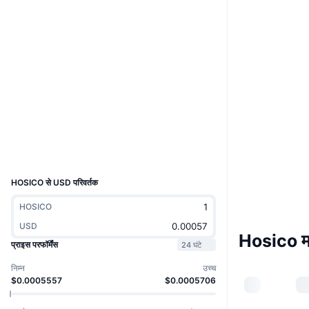
Boost
वेबसाइट
Website
Socials
कॉन्ट्रैक्ट्स
Dx2bQe...3Sbonk
3.3
रेटिंग (CertiK)
एक्सप्लोरर
solscan.io
वॉलेट्स
UCID
36355
HOSICO से USD परिवर्तक
HOSICO
USD
Hosico मा
प्राइस परफॉर्मेंस
24 घंटे
निम्न
उच्च
$0.0005557
$0.0005706