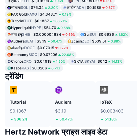
एथेरियम
ETH
$1,916.99
Pi
PI
$0.09129
0.06%
0.15%
सोलाना
SOL
$76.34
कार्डानो
ADA
$0.1985
2.20%
0.67%
PAX Gold
PAXG
$4,343.71
0.19%
Tutorial
TUT
$0.1867
306.21%
Hyperliquid
HYPE
$54.70
0.58%
शीबा इनु
SHIB
$0.000004634
Sui
SUI
$0.6936
0.69%
1.62%
Audiera
BEAT
$3.19
Zcash
ZEC
$509.51
50.47%
0.88%
डॉजकॉइन
DOGE
$0.07015
0.22%
Biconomy
BICO
$0.07206
22.08%
Cronos
CRO
$0.04919
SKYAI
SKYAI
$0.12
1.50%
14.13%
Kaspa
KAS
$0.0266
0.71%
ट्रेंडिंग
Tutorial
Audiera
IoTeX
$0.1867
$3.19
$0.003403
306.2%
50.47%
51.18%
Hertz Network प्राइस लाइव डेटा