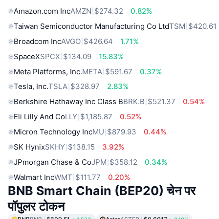
Amazon.com Inc
AMZN
$274.32
0.82%
Taiwan Semiconductor Manufacturing Co Ltd
TSM
$420.61
Broadcom Inc
AVGO
$426.64
1.71%
SpaceX
SPCX
$134.09
15.83%
Meta Platforms, Inc.
META
$591.67
0.37%
Tesla, Inc.
TSLA
$328.97
2.83%
Berkshire Hathaway Inc Class B
BRK.B
$521.37
0.54%
Eli Lilly And Co
LLY
$1,185.87
0.52%
Micron Technology Inc
MU
$879.93
0.44%
SK Hynix
SKHY
$138.15
3.92%
JPmorgan Chase & Co
JPM
$358.12
0.34%
Walmart Inc
WMT
$111.77
0.20%
BNB Smart Chain (BEP20) चेन पर
पॉपुलर टोकन