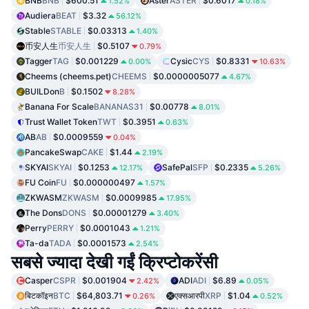
BNB
BNB
$600.51
Aster
ASTER
$0.6017
1.52%
0.18%
Audiera
BEAT
$3.32
56.12%
Stable
STABLE
$0.03313
1.40%
币安人生
币安人生
$0.5107
0.79%
Tagger
TAG
$0.001229
Cysic
CYS
$0.8331
0.00%
10.63%
Cheems (cheems.pet)
CHEEMS
$0.0000005077
4.67%
BUILDon
B
$0.1502
8.28%
Banana For Scale
BANANAS31
$0.00778
8.01%
Trust Wallet Token
TWT
$0.3951
0.63%
AB
AB
$0.0009559
0.04%
PancakeSwap
CAKE
$1.44
2.19%
SKYAI
SKYAI
$0.1253
SafePal
SFP
$0.2335
12.17%
5.26%
FU Coin
FU
$0.000000497
1.57%
ZKWASM
ZKWASM
$0.0009985
17.95%
The Dons
DONS
$0.00001279
3.40%
Perry
PERRY
$0.0001043
1.21%
Ta-da
TADA
$0.0001573
2.54%
सबसे ज्यादा देखी गईं क्रिप्टोकरेंसी
Casper
CSPR
$0.001904
ADI
ADI
$6.89
2.42%
0.05%
बिटकॉइन
BTC
$64,803.71
एक्सआरपी
XRP
$1.04
0.26%
0.52%