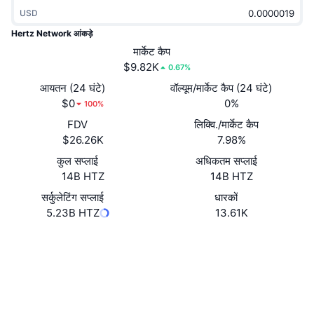
ट्रेंडिंग
क्रिप्टो ETF
USD
लर्न
CMC MCP
Hertz Network आंकड़े
नया
बिटकॉइन ETFs
मार्केट कैप
x402
न्यूज़
$9.82K
0.67%
क्रिप्टो
एथेरियम ETFs
आयतन (24 घंटे)
वॉल्यूम/मार्केट कैप (24 घंटे)
Academy
$0
0%
100%
राजनीति
तकनीकी विश्लेषण
FDV
लिक्वि./मार्केट कैप
रिसर्च
$26.26K
7.98%
स्पोर्ट्स
आरएसआई
वीडियो
कुल सप्लाई
अधिकतम सप्लाई
14B HTZ
14B HTZ
वित्त
MACD
शब्दकोष
सर्कुलेटिंग सप्लाई
धारकों
5.23B HTZ
13.61K
टेक
डेरिवेटिव्स
कैम्पेन
वेबसाइट
Website
Whitepaper
Socials
NFT
ओवरव्यू
एयरड्रॉप
कॉन्ट्रैक्ट्स
0xb5BB...c344Fe
2.9
कुल NFT आँकड़े
रेटिंग (CertiK)
लिक्विडेशन
डायमंड रिवॉर्ड
bscscan.com