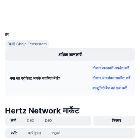
एक्सप्लोरर
आगामी सेल
फंडिंग दरें
सीखें और कमाएँ
वॉलेट्स
UCID
10824
कैलेंडर
टैग
ICO कैलेंडर
BNB Chain Ecosystem
अधिक जानकारी
घटनाक्रमो का कलैंडर
टोकन जानकारी अपडेट करें
टोकन अनलॉक्स सबमिट करें
क्या यह प्रोजेक्ट आपके स्वामित्व में है?
कम्युनिटी बैज का दावा करें
Hertz Network मार्केट
सभी
CEX
DEX
फिल्टर
स्पॉट
परपेचुअल
फ्यूचर्स