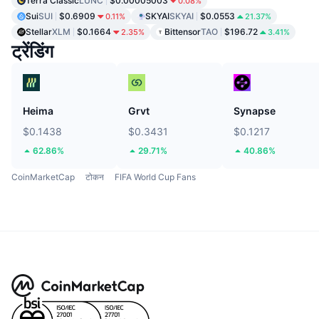
Terra Classic
LUNC
$0.00005003
0.08%
Sui
SUI
$0.6909
SKYAI
SKYAI
$0.0553
0.11%
21.37%
Stellar
XLM
$0.1664
Bittensor
TAO
$196.72
2.35%
3.41%
ट्रेंडिंग
Heima
Grvt
Synapse
$0.1438
$0.3431
$0.1217
62.86%
29.71%
40.86%
CoinMarketCap
टोकन
FIFA World Cup Fans