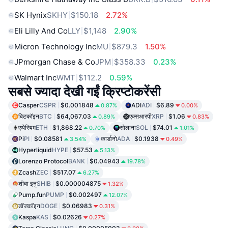
SK Hynix
SKHY
$150.18
2.72%
Eli Lilly And Co
LLY
$1,148
2.90%
Micron Technology Inc
MU
$879.3
1.50%
JPmorgan Chase & Co
JPM
$358.33
0.23%
Walmart Inc
WMT
$112.2
0.59%
सबसे ज्यादा देखी गईं क्रिप्टोकरेंसी
Casper
CSPR
$0.001848
ADI
ADI
$6.89
0.87%
0.00%
बिटकॉइन
BTC
$64,067.03
एक्सआरपी
XRP
$1.06
0.89%
0.83%
एथेरियम
ETH
$1,868.22
सोलाना
SOL
$74.01
0.70%
1.01%
Pi
PI
$0.08581
कार्डानो
ADA
$0.1938
3.54%
0.49%
Hyperliquid
HYPE
$57.53
5.13%
Lorenzo Protocol
BANK
$0.04943
19.78%
Zcash
ZEC
$517.07
6.27%
शीबा इनु
SHIB
$0.000004875
1.32%
Pump.fun
PUMP
$0.002497
12.07%
डॉजकॉइन
DOGE
$0.06983
0.31%
Kaspa
KAS
$0.02626
0.27%