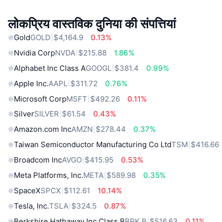
लोकप्रिय वास्तविक दुनिया की संपत्तियां
Gold
GOLD
$4,164.9
0.13%
Nvidia Corp
NVDA
$215.88
1.86%
Alphabet Inc Class A
GOOGL
$381.4
0.99%
Apple Inc.
AAPL
$311.72
0.76%
Microsoft Corp
MSFT
$492.26
0.11%
Silver
SILVER
$61.54
0.43%
Amazon.com Inc
AMZN
$278.44
0.37%
Taiwan Semiconductor Manufacturing Co Ltd
TSM
$416.66
Broadcom Inc
AVGO
$415.95
0.53%
Meta Platforms, Inc.
META
$589.98
0.35%
SpaceX
SPCX
$112.61
10.14%
Tesla, Inc.
TSLA
$324.5
0.87%
Berkshire Hathaway Inc Class B
BRK.B
$516.63
0.11%