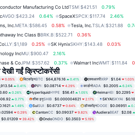
conductor Manufacturing Co Ltd
TSM
$421.51
0.79%
c
AVGO
$423.24
0.64%
SpaceX
SPCX
$117.74
2.46%
ms, Inc.
META
$586.45
0.58%
Tesla, Inc.
TSLA
$321.88
0.
thaway Inc Class B
BRK.B
$522.71
0.36%
 Co
LLY
$1,189
0.25%
SK Hynix
SKHY
$143.48
0.03%
nology Inc
MU
$900.47
2.16%
hase & Co
JPM
$357.62
0.37%
Walmart Inc
WMT
$111.84
0
 देखी गईं क्रिप्टोकरेंसी
8
बिटकॉइन
BTC
$64,876.16
एक्सआरपी
XRP
$1.04
0.05%
0.41%
1.03%
,913.54
Pi
PI
$0.08714
कार्डानो
ADA
$0.2005
0.41%
4.29%
6.24%
3.60
Hyperliquid
HYPE
$56.41
Heima
HEI
$0.2295
0.26%
1.05%
06.92
शीबा इनु
SHIB
$0.000004621
SKYAI
SKYAI
$0.1
0.77%
2.17%
0.1621
Sui
SUI
$0.6737
डॉजकॉइन
DOGE
$0.06951
1.49%
0.64%
0
0.02594
Canton
CC
$0.09037
Audiera
BEAT
$2.08
0.29%
9.82%
$0.01209
Ondo
ONDO
$0.3503
39.42%
5.19%