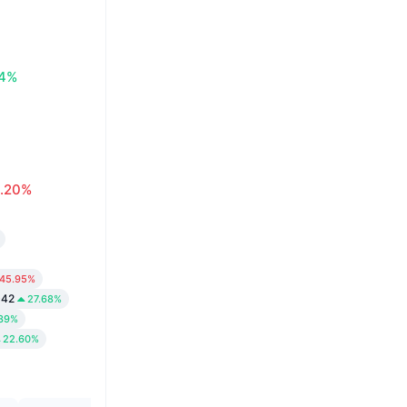
74%
.20%
45.95%
042
27.68%
.39%
22.60%