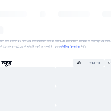
फिलिएट लिंक हो सकते हैं। अगर आप किसी एफिलिएट लिंक पर जाते हैं और इन एफिलिएट प्लेटफॉर्मों के साथ साइन अप करने 
पको CoinMarketCap को क्षतिपूर्ति करनी पड़ सकती है। कृपया
एफिलिएट डिस्क्लोजर
देखें।
न्यूज़
टॉप
सबसे नया
CM