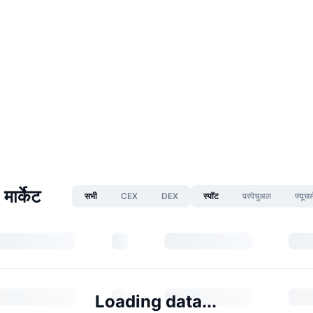
ार्केट
सभी
CEX
DEX
स्पॉट
परपेचुअल
फ्यूचर्
Loading data...