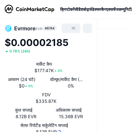
क्रिप्टोकरेंसी
डैशबोर्ड्स
डेक्सस्कैन
एक्सचेंज
कम्युनिटी
Evrmore
1K
#6744
EVR
$0.00002185
0.78%
(
24h
)
मार्केट कैप
$177.47K
0%
आयतन (24 घंटे)
वॉल्यूम/मार्केट कैप (24 घंटे)
$0
0%
0%
FDV
$335.87K
कुल सप्लाई
अधिकतम सप्लाई
8.12B EVR
15.36B EVR
सेल्फ रिपोर्टेड सर्कुलेटिंग सप्लाई
8.12B EVR