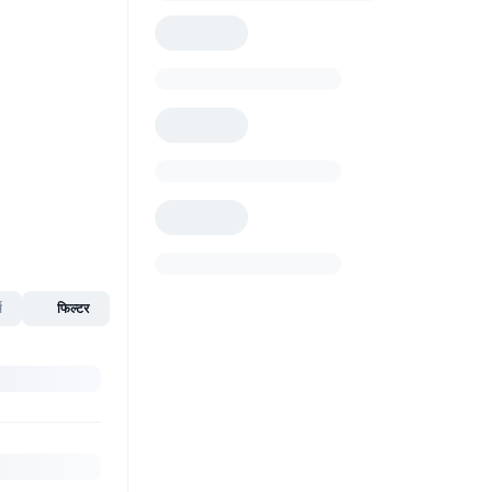
स
फिल्टर