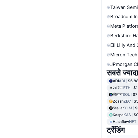
Taiwan Semi
Broadcom In
Meta Platfor
Berkshire Ha
Eli Lilly And
Micron Tech
JPmorgan C
सबसे ज्यादा
ADI
ADI
$6.8
एथेरियम
ETH
$1
सोलाना
SOL
$7
Zcash
ZEC
$5
Stellar
XLM
$
Kaspa
KAS
$
Hashflow
HFT
ट्रेंडिंग