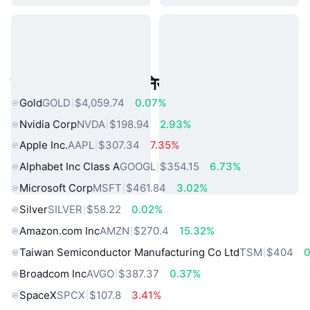
लोकप्रिय वास्तविक दुनिया की संपत्तियां
Gold
GOLD
$4,059.74
0.07%
Nvidia Corp
NVDA
$198.94
2.93%
Apple Inc.
AAPL
$307.34
7.35%
Alphabet Inc Class A
GOOGL
$354.15
6.73%
Microsoft Corp
MSFT
$461.84
3.02%
Silver
SILVER
$58.22
0.02%
Amazon.com Inc
AMZN
$270.4
15.32%
Taiwan Semiconductor Manufacturing Co Ltd
TSM
$404
Broadcom Inc
AVGO
$387.37
0.37%
SpaceX
SPCX
$107.8
3.41%