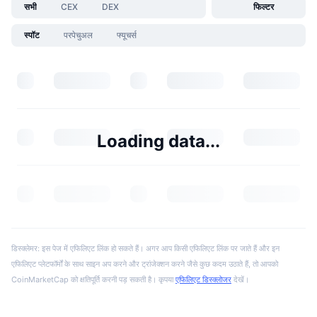
सभी
CEX
DEX
फिल्टर
स्पॉट
परपेचुअल
फ्यूचर्स
Loading data...
डिस्क्लेमर: इस पेज में एफिलिएट लिंक हो सकते हैं। अगर आप किसी एफिलिएट लिंक पर जाते हैं और इन
एफिलिएट प्लेटफॉर्मों के साथ साइन अप करने और ट्रांजेक्शन करने जैसे कुछ कदम उठाते हैं, तो आपको
CoinMarketCap को क्षतिपूर्ति करनी पड़ सकती है। कृपया
एफिलिएट डिस्क्लोजर
देखें।