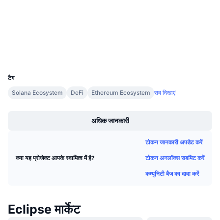
आगामी सेल
solscan.io
फंडिंग दरें
एक्सप्लोरर
सीखें और कमाएँ
वॉलेट्स
कैलेंडर
UCID
36174
ICO कैलेंडर
टैग
Solana Ecosystem
DeFi
Ethereum Ecosystem
सब दिखाएं
घटनाक्रमो का कलैंडर
Boost
अधिक जानकारी
टोकन जानकारी अपडेट करें
टोकन अनलॉक्स सबमिट करें
क्या यह प्रोजेक्ट आपके स्वामित्व में है?
कम्युनिटी बैज का दावा करें
Eclipse मार्केट