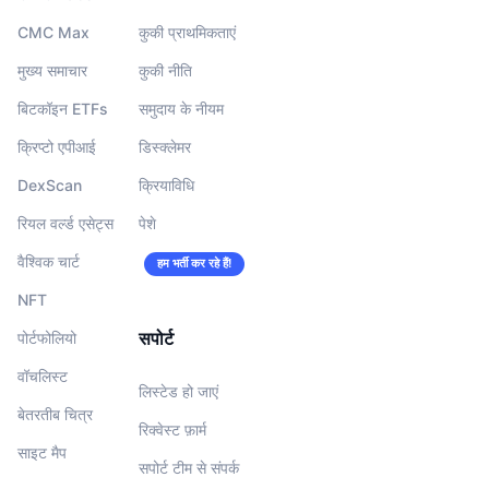
CMC Max
कुकी प्राथमिकताएं
मुख्य समाचार
कुकी नीति
बिटकॉइन ETFs
समुदाय के नीयम
क्रिप्टो एपीआई
डिस्क्लेमर
DexScan
क्रियाविधि
रियल वर्ल्ड एसेट्स
पेशे
वैश्विक चार्ट
हम भर्ती कर रहे हैं!
NFT
सपोर्ट
पोर्टफोलियो
वॉचलिस्‍ट
लिस्टेड हो जाएं
बेतरतीब चित्र
रिक्वेस्ट फ़ार्म
साइट मैप
सपोर्ट टीम से संपर्क