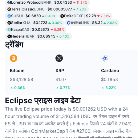
Lorenzo Protocol
BANK
$0.04353
11.84%
Terra Classic
LUNC
$0.00005077
4.23%
Sui
SUI
$0.6859
DeXe
DEXE
$2.28
0.49%
2.51%
Stellar
XLM
$0.1723
चेनलिंक
LINK
$8.32
0.30%
2.03%
Kaspa
KAS
$0.02673
0.35%
Hedera
HBAR
$0.06945
0.40%
ट्रेंडिंग
Bitcoin
XRP
Cardano
$63,128.58
$1.07
$0.1853
0.36%
0.77%
5.22%
Eclipse प्राइस लाइव डेटा
The live
Eclipse price today
is $0.001262 USD with a 24-
hour trading volume of $1,316,584 USD.
हम रियल टाइम में हमारे
ES से USD के भाव को अपडेट करते हैं।
Eclipse पिछले 24 घंटों में 7.94%
नीचे है।
वर्तमान CoinMarketCap रैंकिंग #2700, जिसका लाइव मार्केट कैप