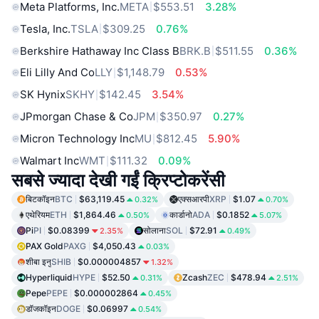
Meta Platforms, Inc.
META
$553.51
3.28%
Tesla, Inc.
TSLA
$309.25
0.76%
Berkshire Hathaway Inc Class B
BRK.B
$511.55
0.36%
Eli Lilly And Co
LLY
$1,148.79
0.53%
SK Hynix
SKHY
$142.45
3.54%
JPmorgan Chase & Co
JPM
$350.97
0.27%
Micron Technology Inc
MU
$812.45
5.90%
Walmart Inc
WMT
$111.32
0.09%
सबसे ज्यादा देखी गईं क्रिप्टोकरेंसी
बिटकॉइन
BTC
$63,119.45
एक्सआरपी
XRP
$1.07
0.32%
0.70%
एथेरियम
ETH
$1,864.46
कार्डानो
ADA
$0.1852
0.50%
5.07%
Pi
PI
$0.08399
सोलाना
SOL
$72.91
2.35%
0.49%
PAX Gold
PAXG
$4,050.43
0.03%
शीबा इनु
SHIB
$0.000004857
1.32%
Hyperliquid
HYPE
$52.50
Zcash
ZEC
$478.94
0.31%
2.51%
Pepe
PEPE
$0.000002864
0.45%
डॉजकॉइन
DOGE
$0.06997
0.54%