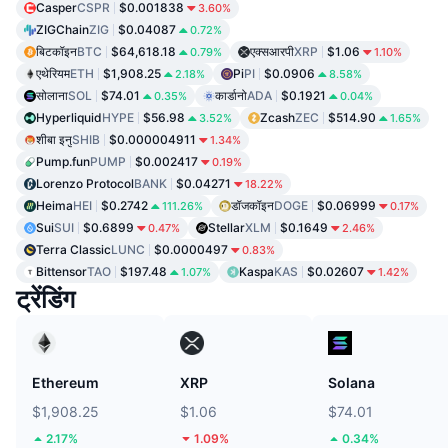
Casper
CSPR
$0.001838
3.60%
ZIGChain
ZIG
$0.04087
0.72%
बिटकॉइन
BTC
$64,618.18
एक्सआरपी
XRP
$1.06
0.79%
1.10%
एथेरियम
ETH
$1,908.25
Pi
PI
$0.0906
2.18%
8.58%
सोलाना
SOL
$74.01
कार्डानो
ADA
$0.1921
0.35%
0.04%
Hyperliquid
HYPE
$56.98
Zcash
ZEC
$514.90
3.52%
1.65%
शीबा इनु
SHIB
$0.000004911
1.34%
Pump.fun
PUMP
$0.002417
0.19%
Lorenzo Protocol
BANK
$0.04271
18.22%
Heima
HEI
$0.2742
डॉजकॉइन
DOGE
$0.06999
111.26%
0.17%
Sui
SUI
$0.6899
Stellar
XLM
$0.1649
0.47%
2.46%
Terra Classic
LUNC
$0.0000497
0.83%
Bittensor
TAO
$197.48
Kaspa
KAS
$0.02607
1.07%
1.42%
ट्रेंडिंग
Ethereum
XRP
Solana
$1,908.25
$1.06
$74.01
2.17%
1.09%
0.34%