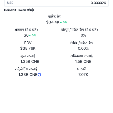
USD
ट्रेंडिंग
क्रिप्टो ETF
लर्न
CMC MCP
Coinsbit Token आंकड़े
नया
मार्केट कैप
बिटकॉइन ETFs
x402
न्यूज़
$34.4K
0%
क्रिप्टो
एथेरियम ETFs
आयतन (24 घंटे)
वॉल्यूम/मार्केट कैप (24 घंटे)
Academy
$0
0%
0%
राजनीति
FDV
लिक्वि./मार्केट कैप
तकनीकी विश्लेषण
रिसर्च
$38.76K
0.00%
स्पोर्ट्स
कुल सप्लाई
अधिकतम सप्लाई
आरएसआई
वीडियो
1.35B CNB
1.5B CNB
वित्त
MACD
सर्कुलेटिंग सप्लाई
धारकों
शब्दकोष
1.33B CNB
7.07K
टेक
वेबसाइट
Website
डेरिवेटिव्स
कैम्पेन
NFT
Socials
ओवरव्यू
एयरड्रॉप
कॉन्ट्रैक्ट्स
कुल NFT आँकड़े
0xC538...2a19DB
लिक्विडेशन
3.4
डायमंड रिवॉर्ड
रेटिंग (CertiK)