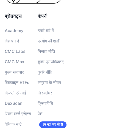
प्रोडक्ट्स
कंपनी
Academy
हमारे बारे में
विज्ञापन दें
प्रयोग की शर्तों
CMC Labs
निजता नीति
CMC Max
कुकी प्राथमिकताएं
मुख्य समाचार
कुकी नीति
बिटकॉइन ETFs
समुदाय के नीयम
क्रिप्टो एपीआई
डिस्क्लेमर
DexScan
क्रियाविधि
रियल वर्ल्ड एसेट्स
पेशे
वैश्विक चार्ट
हम भर्ती कर रहे हैं!