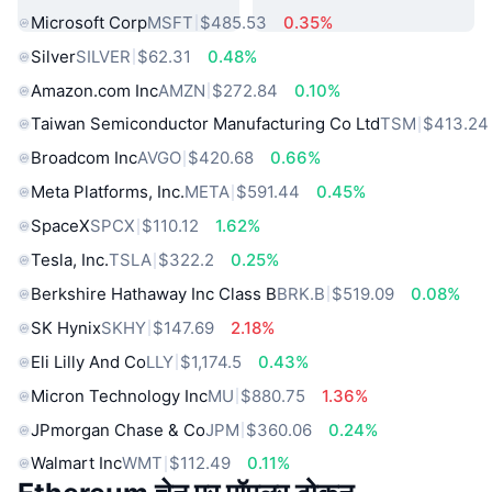
Microsoft Corp
MSFT
$485.53
0.35%
Silver
SILVER
$62.31
0.48%
Amazon.com Inc
AMZN
$272.84
0.10%
Taiwan Semiconductor Manufacturing Co Ltd
TSM
$413.24
Broadcom Inc
AVGO
$420.68
0.66%
Meta Platforms, Inc.
META
$591.44
0.45%
SpaceX
SPCX
$110.12
1.62%
Tesla, Inc.
TSLA
$322.2
0.25%
Berkshire Hathaway Inc Class B
BRK.B
$519.09
0.08%
SK Hynix
SKHY
$147.69
2.18%
Eli Lilly And Co
LLY
$1,174.5
0.43%
Micron Technology Inc
MU
$880.75
1.36%
JPmorgan Chase & Co
JPM
$360.06
0.24%
Walmart Inc
WMT
$112.49
0.11%