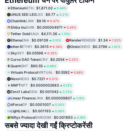
Ethereum चेन पर पॉपुलर टोकन
Ethereum
ETH
$1,871.02
0.44%
UNUS SED LEO
LEO
$9.77
0.21%
Chainlink
LINK
$8.16
0.47%
Shiba Inu
SHIB
$0.000004971
0.45%
Tether Gold
XAUt
$4,111.36
1.70%
Ethena
ENA
$0.09139
Render
RENDER
$1.34
0.10%
1.52%
ether.fi
ETHFI
$0.3615
Ondo
ONDO
$0.3796
9.38%
1.42%
Sky
SKY
$0.05598
0.35%
Curve DAO Token
CRV
$0.2054
0.25%
Quant
QNT
$60.55
0.88%
Virtuals Protocol
VIRTUAL
$0.5592
0.86%
Nexo
NEXO
$0.7221
0.51%
AINFT
NFT
$0.0000002683
0.13%
Zero1 Labs
DEAI
$0.001042
3.73%
Linear Finance
LINA
$0.000009807
1.15%
dForce
DF
$0.0001007
0.00%
LightLink
LL
$0.001193
0.06%
Niftyx Protocol
SHROOM
$0.001893
0.18%
सबसे ज्यादा देखी गईं क्रिप्टोकरेंसी