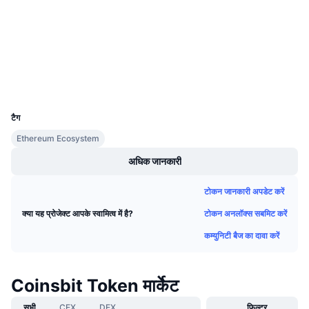
Audits
आगामी सेल
फंडिंग दरें
सीखें और कमाएँ
etherscan.io
एक्सप्लोरर
कैलेंडर
वॉलेट्स
UCID
ICO कैलेंडर
5114
टैग
घटनाक्रमो का कलैंडर
Ethereum Ecosystem
अधिक जानकारी
टोकन जानकारी अपडेट करें
टोकन अनलॉक्स सबमिट करें
क्या यह प्रोजेक्ट आपके स्वामित्व में है?
कम्युनिटी बैज का दावा करें
Coinsbit Token मार्केट
सभी
CEX
DEX
फिल्टर