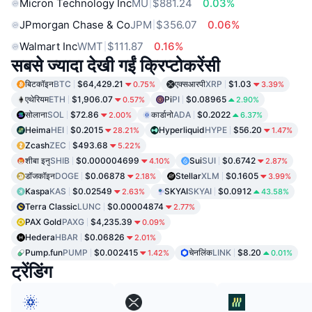
Micron Technology Inc
MU
$881.24
0.03%
JPmorgan Chase & Co
JPM
$356.07
0.06%
Walmart Inc
WMT
$111.87
0.16%
सबसे ज्यादा देखी गईं क्रिप्टोकरेंसी
बिटकॉइन
BTC
$64,429.21
एक्सआरपी
XRP
$1.03
0.75%
3.39%
एथेरियम
ETH
$1,906.07
Pi
PI
$0.08965
0.57%
2.90%
सोलाना
SOL
$72.86
कार्डानो
ADA
$0.2022
2.00%
6.37%
Heima
HEI
$0.2015
Hyperliquid
HYPE
$56.20
28.21%
1.47%
Zcash
ZEC
$493.68
5.22%
शीबा इनु
SHIB
$0.000004699
Sui
SUI
$0.6742
4.10%
2.87%
डॉजकॉइन
DOGE
$0.06878
Stellar
XLM
$0.1605
2.18%
3.99%
Kaspa
KAS
$0.02549
SKYAI
SKYAI
$0.0912
2.63%
43.58%
Terra Classic
LUNC
$0.00004874
2.77%
PAX Gold
PAXG
$4,235.39
0.09%
Hedera
HBAR
$0.06826
2.01%
Pump.fun
PUMP
$0.002415
चेनलिंक
LINK
$8.20
1.42%
0.01%
ट्रेंडिंग