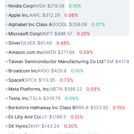
Nvidia Corp
NVDA
$219.08
0.15%
Apple Inc.
AAPL
$312.29
0.06%
Alphabet Inc Class A
GOOGL
$358.08
0.07%
Microsoft Corp
MSFT
$498.57
0.25%
Silver
SILVER
$61.49
0.48%
Amazon.com Inc
AMZN
$271.94
0.09%
Taiwan Semiconductor Manufacturing Co Ltd
TSM
$417.8
Broadcom Inc
AVGO
$420.8
0.10%
SpaceX
SPCX
$113.95
0.73%
Meta Platforms, Inc.
META
$589.22
0.09%
Tesla, Inc.
TSLA
$319.76
0.09%
Berkshire Hathaway Inc Class B
BRK.B
$523.92
0.15%
Eli Lilly And Co
LLY
$1,189.5
0.21%
SK Hynix
SKHY
$143.24
0.20%