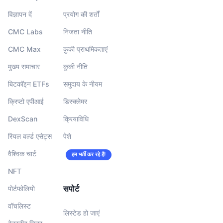
विज्ञापन दें
प्रयोग की शर्तों
CMC Labs
निजता नीति
CMC Max
कुकी प्राथमिकताएं
मुख्य समाचार
कुकी नीति
बिटकॉइन ETFs
समुदाय के नीयम
क्रिप्टो एपीआई
डिस्क्लेमर
DexScan
क्रियाविधि
रियल वर्ल्ड एसेट्स
पेशे
वैश्विक चार्ट
हम भर्ती कर रहे हैं!
NFT
सपोर्ट
पोर्टफोलियो
वॉचलिस्‍ट
लिस्टेड हो जाएं