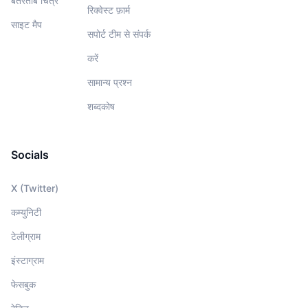
बेतरतीब चित्र
रिक्वेस्ट फ़ार्म
साइट मैप
सपोर्ट टीम से संपर्क
करें
सामान्य प्रश्न
शब्दकोष
Socials
X (Twitter)
कम्युनिटी
टेलीग्राम
इंस्टाग्राम
फेसबुक