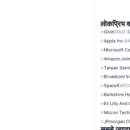
लोकप्रिय वा
Gold
GOLD
$
Apple Inc.
AA
Microsoft C
Amazon.com
Taiwan Semi
Broadcom In
SpaceX
SPC
Berkshire Ha
Eli Lilly And
Micron Tech
JPmorgan C
सबसे ज्यादा