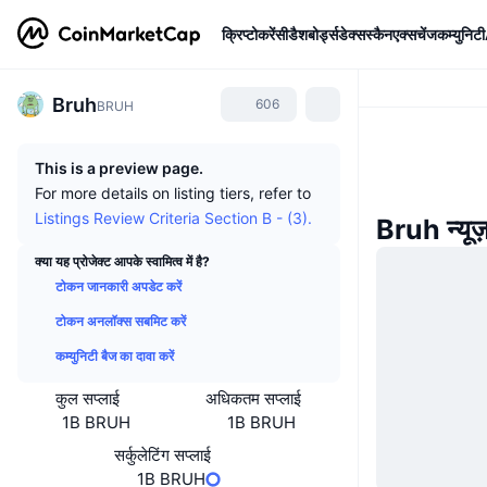
क्रिप्टोकरेंसी
डैशबोर्ड्स
डेक्सस्कैन
एक्सचेंज
कम्युनिटी
Bruh
606
BRUH
This is a preview page.
For more details on listing tiers, refer to
Listings Review Criteria Section B - (3).
Bruh न्यू
क्या यह प्रोजेक्ट आपके स्वामित्व में है?
टोकन जानकारी अपडेट करें
टोकन अनलॉक्स सबमिट करें
कम्युनिटी बैज का दावा करें
कुल सप्लाई
अधिकतम सप्लाई
1B BRUH
1B BRUH
सर्कुलेटिंग सप्लाई
1B BRUH