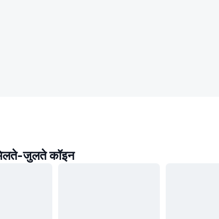
िलते-जुलते कॉइन