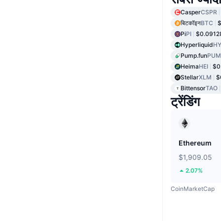
Casper
CSPR
बिटकॉइन
BTC
$
Pi
PI
$0.0912
Hyperliquid
HY
Pump.fun
PUM
Heima
HEI
$0
Stellar
XLM
$
Bittensor
TAO
ट्रेंडिंग
Ethereum
$1,909.05
2.07%
CoinMarketCap