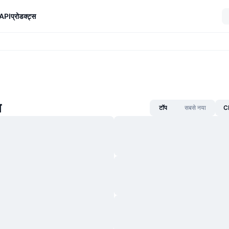
API
प्रोडक्ट्स
ज़
टॉप
सबसे नया
CM