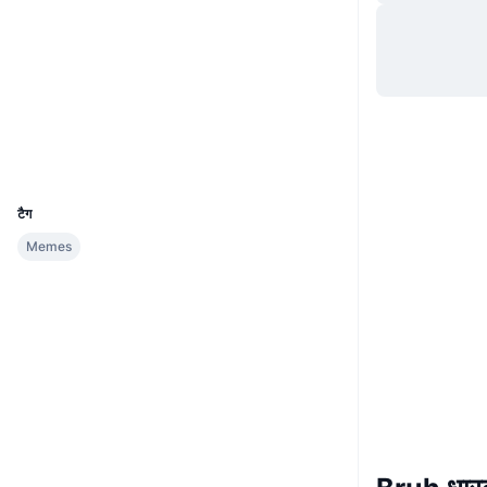
वेबसाइट
Website
Socials
कॉन्ट्रैक्ट्स
0xD7CF...A008b3
एक्सप्लोरर
etherscan.io
वॉलेट्स
UCID
32902
टैग
Memes