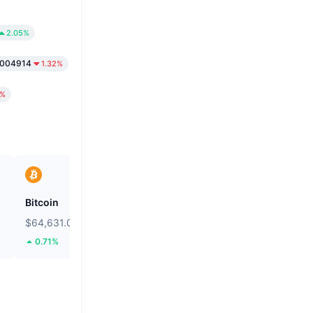
2.05%
0004914
1.32%
2%
Bitcoin
Heima
$64,631.03
$0.2739
0.71%
111.56%