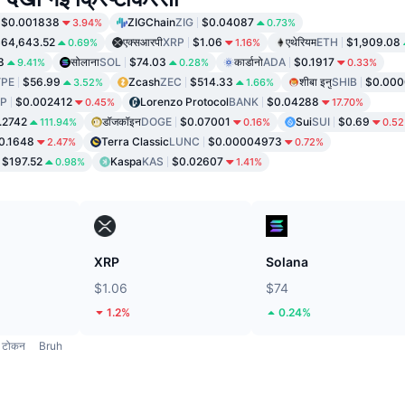
$0.001838
ZIGChain
ZIG
$0.04087
3.94%
0.73%
64,643.52
एक्सआरपी
XRP
$1.06
एथेरियम
ETH
$1,909.08
0.69%
1.16%
8
सोलाना
SOL
$74.03
कार्डानो
ADA
$0.1917
9.41%
0.28%
0.33%
PE
$56.99
Zcash
ZEC
$514.33
शीबा इनु
SHIB
$0.00
3.52%
1.66%
P
$0.002412
Lorenzo Protocol
BANK
$0.04288
0.45%
17.70%
.2742
डॉजकॉइन
DOGE
$0.07001
Sui
SUI
$0.69
111.94%
0.16%
0.5
0.1648
Terra Classic
LUNC
$0.00004973
2.47%
0.72%
$197.52
Kaspa
KAS
$0.02607
0.98%
1.41%
XRP
Solana
$1.06
$74
1.2%
0.24%
टोकन
Bruh