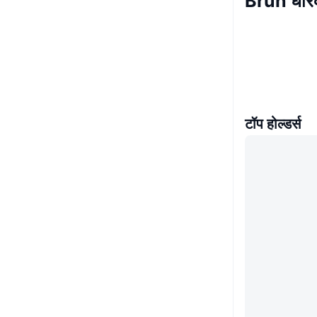
Bruh धा
टॉप होल्डर्स