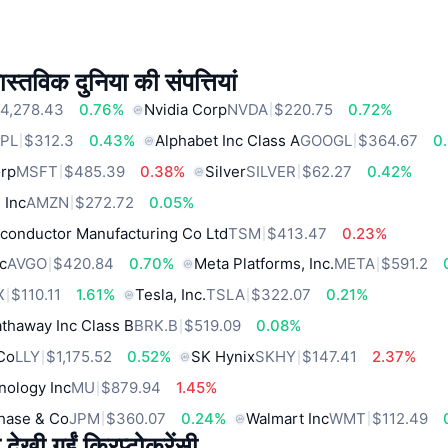
स्तविक दुनिया की संपत्तियां
4,278.43
0.76%
Nvidia Corp
NVDA
$220.75
0.72%
PL
$312.3
0.43%
Alphabet Inc Class A
GOOGL
$364.67
0
orp
MSFT
$485.39
0.38%
Silver
SILVER
$62.27
0.42%
 Inc
AMZN
$272.72
0.05%
conductor Manufacturing Co Ltd
TSM
$413.47
0.23%
c
AVGO
$420.84
0.70%
Meta Platforms, Inc.
META
$591.2
X
$110.11
1.61%
Tesla, Inc.
TSLA
$322.07
0.21%
thaway Inc Class B
BRK.B
$519.09
0.08%
 Co
LLY
$1,175.52
0.52%
SK Hynix
SKHY
$147.41
2.37%
nology Inc
MU
$879.94
1.45%
hase & Co
JPM
$360.07
0.24%
Walmart Inc
WMT
$112.49
 देखी गईं क्रिप्टोकरेंसी