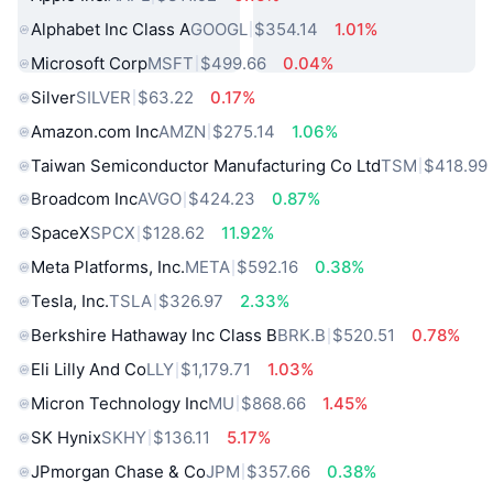
Alphabet Inc Class A
GOOGL
$354.14
1.01%
Microsoft Corp
MSFT
$499.66
0.04%
Silver
SILVER
$63.22
0.17%
Amazon.com Inc
AMZN
$275.14
1.06%
Taiwan Semiconductor Manufacturing Co Ltd
TSM
$418.99
Broadcom Inc
AVGO
$424.23
0.87%
SpaceX
SPCX
$128.62
11.92%
Meta Platforms, Inc.
META
$592.16
0.38%
Tesla, Inc.
TSLA
$326.97
2.33%
Berkshire Hathaway Inc Class B
BRK.B
$520.51
0.78%
Eli Lilly And Co
LLY
$1,179.71
1.03%
Micron Technology Inc
MU
$868.66
1.45%
SK Hynix
SKHY
$136.11
5.17%
JPmorgan Chase & Co
JPM
$357.66
0.38%