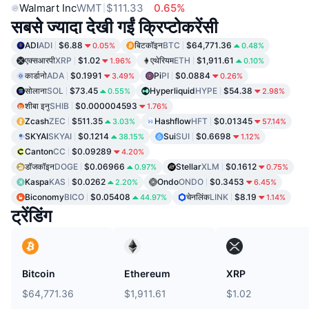
Walmart Inc
WMT
$111.33
0.65%
सबसे ज्यादा देखी गईं क्रिप्टोकरेंसी
ADI
ADI
$6.88
बिटकॉइन
BTC
$64,771.36
0.05%
0.48%
एक्सआरपी
XRP
$1.02
एथेरियम
ETH
$1,911.61
1.96%
0.10%
कार्डानो
ADA
$0.1991
Pi
PI
$0.0884
3.49%
0.26%
सोलाना
SOL
$73.45
Hyperliquid
HYPE
$54.38
0.55%
2.98%
शीबा इनु
SHIB
$0.000004593
1.76%
Zcash
ZEC
$511.35
Hashflow
HFT
$0.01345
3.03%
57.14%
SKYAI
SKYAI
$0.1214
Sui
SUI
$0.6698
38.15%
1.12%
Canton
CC
$0.09289
4.20%
डॉजकॉइन
DOGE
$0.06966
Stellar
XLM
$0.1612
0.97%
0.75%
Kaspa
KAS
$0.0262
Ondo
ONDO
$0.3453
2.20%
6.45%
Biconomy
BICO
$0.05408
चेनलिंक
LINK
$8.19
44.97%
1.14%
ट्रेंडिंग
Bitcoin
Ethereum
XRP
$64,771.36
$1,911.61
$1.02