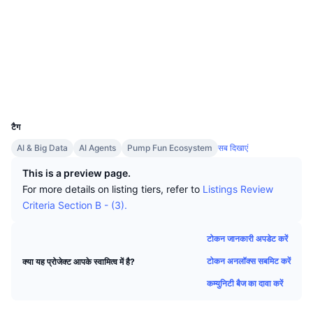
शीर्ष ट्रेडर्स
आर्टिकल
एक्सचेंज इनफ्लो/आउटफ्लो
DEX API
कनवर्टर
Socials
लीडरबोर्ड
स्पॉट
कॉन्ट्रैक्ट्स
Eovfxu...Zdpump
सेंटीमेंट
उद्यम
संवादपत्र
संकेतक
ट्रेंडिंग
एक्सप्लोरर
solscan.io
डेरिवेटिव्स
कीमतें
वॉलेट्स
CMC Launch
आगामी
भय एवं लालच सूचकांक।
UCID
संसाधन
34969
CMC Labs
हाल ही में जोड़े गए
ऑल्टकॉइन सीजन इंडेक्स
टैग
CMC Max
गेनर और लूजर
मार्केट साइकल इंडिकेटर्स
AI & Big Data
AI Agents
Pump Fun Ecosystem
सब दिखाएं
प्रलेखन
This is a preview page.
मुख्य समाचार
सबसे ज्यादा देखे गए
Bitcoin डोमिनेंस
For more details on listing tiers, refer to
Listings Review
सामान्य प्रश्न
Criteria Section B - (3).
Telegram बॉट
कम्युनिटी का सेंटिमेंट
CoinMarketCap 20 इंडेक्स
AI इंटीग्रेशन्स
टोकन जानकारी अपडेट करें
विज्ञापन दें
चेन रैंकिंग
CoinMarketCap 100 इंडेक्स
टोकन अनलॉक्स सबमिट करें
क्या यह प्रोजेक्ट आपके स्वामित्व में है?
CMC एजेंट हब
कम्युनिटी बैज का दावा करें
भविष्यवाणी बाजार
ETF प्रवाह
साइट विजेट
कौशल मार्केटप्लेस