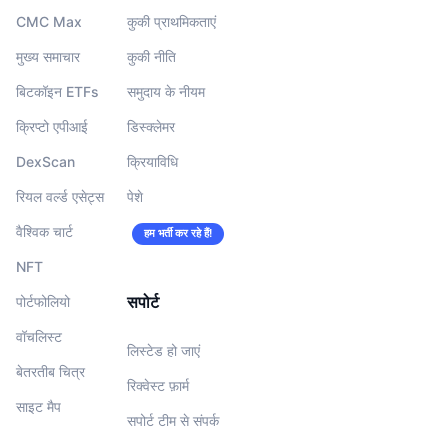
CMC Max
कुकी प्राथमिकताएं
मुख्य समाचार
कुकी नीति
बिटकॉइन ETFs
समुदाय के नीयम
क्रिप्टो एपीआई
डिस्क्लेमर
DexScan
क्रियाविधि
रियल वर्ल्ड एसेट्स
पेशे
वैश्विक चार्ट
हम भर्ती कर रहे हैं!
NFT
सपोर्ट
पोर्टफोलियो
वॉचलिस्‍ट
लिस्टेड हो जाएं
बेतरतीब चित्र
रिक्वेस्ट फ़ार्म
साइट मैप
सपोर्ट टीम से संपर्क