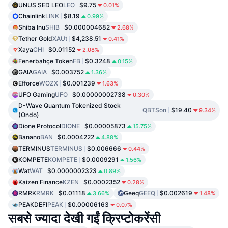
UNUS SED LEO
LEO
$9.75
0.01%
Chainlink
LINK
$8.19
0.99%
Shiba Inu
SHIB
$0.000004682
2.68%
Tether Gold
XAUt
$4,238.51
0.41%
Xaya
CHI
$0.01152
2.08%
Fenerbahçe Token
FB
$0.3248
0.15%
GAIA
GAIA
$0.003752
1.36%
Efforce
WOZX
$0.001239
1.63%
UFO Gaming
UFO
$0.00000002738
0.30%
D-Wave Quantum Tokenized Stock
QBTSon
$19.40
9.34%
(Ondo)
Dione Protocol
DIONE
$0.00005873
15.75%
Banano
BAN
$0.0004222
4.88%
TERMINUS
TERMINUS
$0.006666
0.44%
KOMPETE
KOMPETE
$0.0009291
1.56%
Wat
WAT
$0.0000002323
0.89%
Kaizen Finance
KZEN
$0.0002352
0.28%
RMRK
RMRK
$0.01118
Geeq
GEEQ
$0.002619
3.66%
1.48%
PEAKDEFI
PEAK
$0.00006163
0.07%
सबसे ज्यादा देखी गईं क्रिप्टोकरेंसी