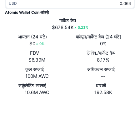
USD
ट्रेंडिंग
क्रिप्टो ETF
लर्न
CMC MCP
Atomic Wallet Coin आंकड़े
नया
मार्केट कैप
बिटकॉइन ETFs
x402
न्यूज़
$678.54K
0.23%
क्रिप्टो
एथेरियम ETFs
आयतन (24 घंटे)
वॉल्यूम/मार्केट कैप (24 घंटे)
Academy
$0
0%
0%
राजनीति
FDV
लिक्वि./मार्केट कैप
तकनीकी विश्लेषण
रिसर्च
$6.39M
8.17%
स्पोर्ट्स
कुल सप्लाई
अधिकतम सप्लाई
आरएसआई
वीडियो
100M AWC
--
वित्त
MACD
सर्कुलेटिंग सप्लाई
धारकों
शब्दकोष
10.6M AWC
192.58K
टेक
वेबसाइट
Website
Whitepaper
डेरिवेटिव्स
कैम्पेन
Socials
NFT
ओवरव्यू
एयरड्रॉप
0xad22...0513f4
कॉन्ट्रैक्ट्स
कुल NFT आँकड़े
लिक्विडेशन
3.9
डायमंड रिवॉर्ड
रेटिंग (CertiK)