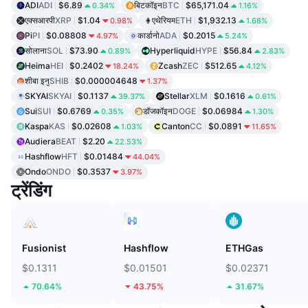
ADI
ADI
$6.89
बिटकॉइन
BTC
$65,171.04
0.34%
1.16%
एक्सआरपी
XRP
$1.04
एथेरियम
ETH
$1,932.13
0.98%
1.68%
Pi
PI
$0.08808
कार्डानो
ADA
$0.2015
4.97%
5.24%
सोलाना
SOL
$73.90
Hyperliquid
HYPE
$56.84
0.89%
2.83%
Heima
HEI
$0.2402
Zcash
ZEC
$512.65
18.24%
4.12%
शीबा इनु
SHIB
$0.000004648
1.37%
SKYAI
SKYAI
$0.1137
Stellar
XLM
$0.1616
39.37%
0.61%
Sui
SUI
$0.6769
डॉजकॉइन
DOGE
$0.06984
0.35%
1.30%
Kaspa
KAS
$0.02608
Canton
CC
$0.0891
1.03%
11.65%
Audiera
BEAT
$2.20
22.53%
Hashflow
HFT
$0.01484
44.04%
Ondo
ONDO
$0.3537
3.97%
ट्रेंडिंग
Fusionist
Hashflow
ETHGas
$0.1311
$0.01501
$0.02371
70.64%
43.75%
31.67%