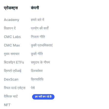
प्रोडक्ट्स
कंपनी
Academy
हमारे बारे में
विज्ञापन दें
प्रयोग की शर्तों
CMC Labs
निजता नीति
CMC Max
कुकी प्राथमिकताएं
मुख्य समाचार
कुकी नीति
बिटकॉइन ETFs
समुदाय के नीयम
क्रिप्टो एपीआई
डिस्क्लेमर
DexScan
क्रियाविधि
रियल वर्ल्ड एसेट्स
पेशे
वैश्विक चार्ट
हम भर्ती कर रहे हैं!
NFT