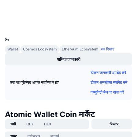
आगामी सेल
etherscan.io
फंडिंग दरें
एक्सप्लोरर
सीखें और कमाएँ
वॉलेट्स
UCID
कैलेंडर
3667
टैग
ICO कैलेंडर
Wallet
Cosmos Ecosystem
Ethereum Ecosystem
सब दिखाएं
घटनाक्रमो का कलैंडर
अधिक जानकारी
टोकन जानकारी अपडेट करें
टोकन अनलॉक्स सबमिट करें
क्या यह प्रोजेक्ट आपके स्वामित्व में है?
कम्युनिटी बैज का दावा करें
Atomic Wallet Coin मार्केट
सभी
CEX
DEX
फिल्टर
स्पॉट
परपेचुअल
फ्यूचर्स