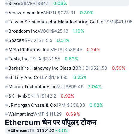
Silver
SILVER
$64.1
0.03%
Amazon.com Inc
AMZN
$273.31
0.39%
Taiwan Semiconductor Manufacturing Co Ltd
TSM
$419.95
Broadcom Inc
AVGO
$425.18
1.10%
SpaceX
SPCX
$115.5
0.51%
Meta Platforms, Inc.
META
$588.46
0.24%
Tesla, Inc.
TSLA
$321.55
0.63%
Berkshire Hathaway Inc Class B
BRK.B
$521.53
0.59%
Eli Lilly And Co
LLY
$1,194.95
0.25%
Micron Technology Inc
MU
$899.49
2.04%
SK Hynix
SKHY
$142.2
0.92%
JPmorgan Chase & Co
JPM
$356.38
0.02%
Walmart Inc
WMT
$111.29
0.69%
Ethereum चेन पर पॉपुलर टोकन
Ethereum
ETH
$1,901.50
0.31%