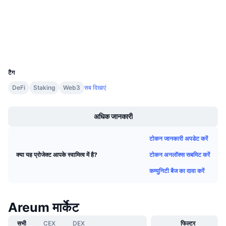
3.7
आगामी सेल
रेटिंग (CertiK)
फंडिंग दरें
सीखें और कमाएँ
Audits
एक्सप्लोरर
explorer.areum.network
कैलेंडर
UCID
23262
ICO कैलेंडर
टैग
DeFi
Staking
Web3
सब दिखाएं
घटनाक्रमो का कलैंडर
Boost
अधिक जानकारी
टोकन जानकारी अपडेट करें
टोकन अनलॉक्स सबमिट करें
क्या यह प्रोजेक्ट आपके स्वामित्व में है?
कम्युनिटी बैज का दावा करें
Areum मार्केट
सभी
CEX
DEX
फिल्टर