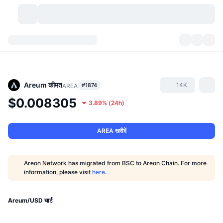
क्रिप्टोकरेंसी
डैशबोर्ड्स
क्रिप्टोकरेंसी
डेक्सस्कैन
मार्केट
रैंकिंग
Areum
कीमत
14K
#1874
AREA
$0.008305
3.89%
(
24h
)
सिग्नल्स
एक्सचेंज
श्रेणियां
New
मार्केट ओवरव्यू
ट्रेंडिंग
कम्युनिटी
ऐतिहासिक स्नैपशॉट
स्पॉट मार्केट
सेंट्रलाइज्ड एक्सचेंज
AREA खरीदें
नया
फ़ीड
API
टोकन अनलॉक्स
क्रिप्टोकरेंसी की संख्या
स्पॉट
Areon Network has migrated from BSC to Areon Chain. For more
information, please visit
here
.
लाभकर्ता
टॉपिक
यील्ड
प्रोडक्ट्स
बिटकॉइन ट्रेजरी
डेरिवेटिव्स
API
मीम एक्सप्लोरर
Areum/USD चार्ट
लाइव
रियल वर्ल्ड एसेट्स
बीएनबी ट्रेजरी
प्रोडक्ट्स
क्रिप्टो एपीआई
डिसेंट्रलाइज्ड एक्सचेंज