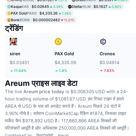
Kaspa
KAS
$0.02645
Stellar
XLM
$0.1627
3.39%
0.80%
PAX Gold
PAXG
$4,335.26
1.36%
Bonk
BONK
$0.000002482
11.21%
ट्रेंडिंग
siren
PAX Gold
Cronos
$0.03451
$4,335.09
$0.04914
11.04%
1.4%
7.43%
Areum प्राइस लाइव डेटा
The live
Areum price today
is $0.008305 USD with a 24-
hour trading volume of $1,081.67 USD.
हम रियल टाइम में हमारे
AREA से USD के भाव को अपडेट करते हैं।
Areum पिछले 24 घंटों में
3.90% नीचे है।
वर्तमान CoinMarketCap रैंकिंग #1874, जिसका लाइव
मार्केट कैप $978,892 USD है।
117,860,866 AREA सिक्कों की
परिसंचारी आपूर्ति है
और अधिकतम 250,000,000 AREA सिक्कों की आपूर्ति।
CoinMarketCap
क्रिप्टोकरेंसी
Areum