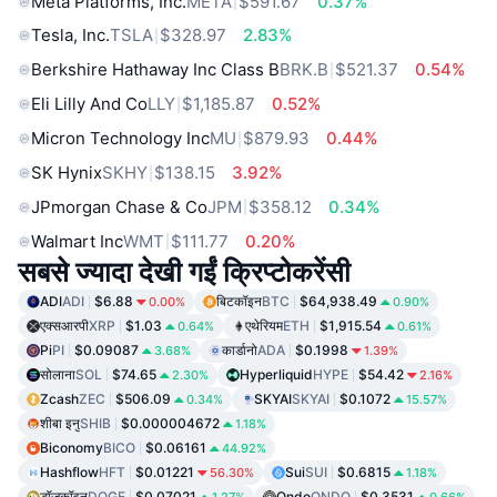
Meta Platforms, Inc.
META
$591.67
0.37%
Tesla, Inc.
TSLA
$328.97
2.83%
Berkshire Hathaway Inc Class B
BRK.B
$521.37
0.54%
Eli Lilly And Co
LLY
$1,185.87
0.52%
Micron Technology Inc
MU
$879.93
0.44%
SK Hynix
SKHY
$138.15
3.92%
JPmorgan Chase & Co
JPM
$358.12
0.34%
Walmart Inc
WMT
$111.77
0.20%
सबसे ज्यादा देखी गईं क्रिप्टोकरेंसी
ADI
ADI
$6.88
बिटकॉइन
BTC
$64,938.49
0.00%
0.90%
एक्सआरपी
XRP
$1.03
एथेरियम
ETH
$1,915.54
0.64%
0.61%
Pi
PI
$0.09087
कार्डानो
ADA
$0.1998
3.68%
1.39%
सोलाना
SOL
$74.65
Hyperliquid
HYPE
$54.42
2.30%
2.16%
Zcash
ZEC
$506.09
SKYAI
SKYAI
$0.1072
0.34%
15.57%
शीबा इनु
SHIB
$0.000004672
1.18%
Biconomy
BICO
$0.06161
44.92%
Hashflow
HFT
$0.01221
Sui
SUI
$0.6815
56.30%
1.18%
डॉजकॉइन
DOGE
$0.07021
Ondo
ONDO
$0.3531
1.27%
0.66%