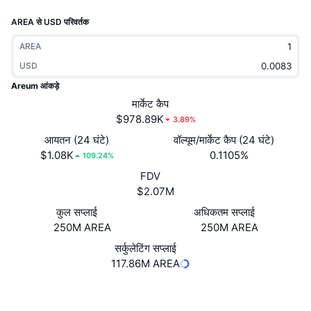
ट्रेंडिंग
क्रिप्टो ETF
AREA से USD परिवर्तक
लर्न
CMC MCP
नया
बिटकॉइन ETFs
AREA
x402
न्यूज़
USD
क्रिप्टो
एथेरियम ETFs
Areum आंकड़े
Academy
मार्केट कैप
राजनीति
$978.89K
3.89%
तकनीकी विश्लेषण
रिसर्च
आयतन (24 घंटे)
वॉल्यूम/मार्केट कैप (24 घंटे)
स्पोर्ट्स
$1.08K
0.1105%
आरएसआई
वीडियो
109.24%
FDV
वित्त
MACD
शब्दकोष
$2.07M
टेक
कुल सप्लाई
अधिकतम सप्लाई
250M AREA
250M AREA
डेरिवेटिव्स
कैम्पेन
सर्कुलेटिंग सप्लाई
NFT
117.86M AREA
ओवरव्यू
एयरड्रॉप
कुल NFT आँकड़े
वेबसाइट
Website
Whitepaper
लिक्विडेशन
डायमंड रिवॉर्ड
Socials