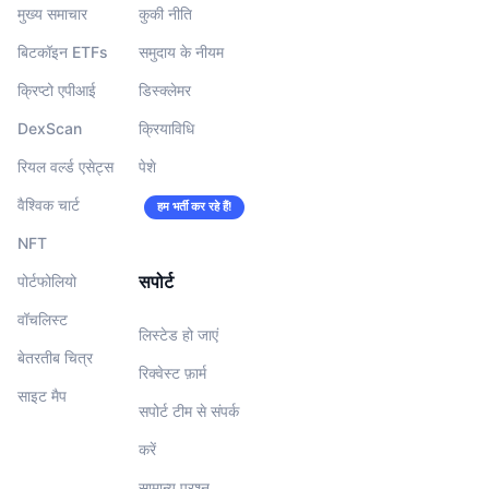
मुख्य समाचार
कुकी नीति
बिटकॉइन ETFs
समुदाय के नीयम
क्रिप्टो एपीआई
डिस्क्लेमर
DexScan
क्रियाविधि
रियल वर्ल्ड एसेट्स
पेशे
वैश्विक चार्ट
हम भर्ती कर रहे हैं!
NFT
सपोर्ट
पोर्टफोलियो
वॉचलिस्‍ट
लिस्टेड हो जाएं
बेतरतीब चित्र
रिक्वेस्ट फ़ार्म
साइट मैप
सपोर्ट टीम से संपर्क
करें
सामान्य प्रश्न