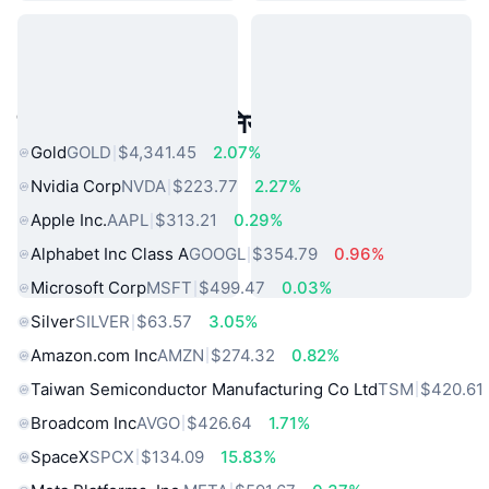
लोकप्रिय वास्तविक दुनिया की संपत्तियां
Gold
GOLD
$4,341.45
2.07%
Nvidia Corp
NVDA
$223.77
2.27%
Apple Inc.
AAPL
$313.21
0.29%
Alphabet Inc Class A
GOOGL
$354.79
0.96%
Microsoft Corp
MSFT
$499.47
0.03%
Silver
SILVER
$63.57
3.05%
Amazon.com Inc
AMZN
$274.32
0.82%
Taiwan Semiconductor Manufacturing Co Ltd
TSM
$420.61
Broadcom Inc
AVGO
$426.64
1.71%
SpaceX
SPCX
$134.09
15.83%