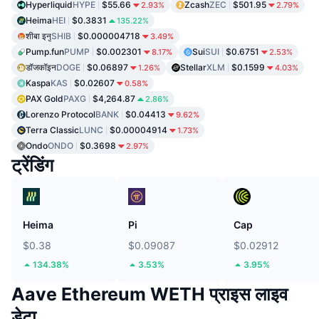
Hyperliquid
HYPE
$55.66
Zcash
ZEC
$501.95
2.93%
2.79%
Heima
HEI
$0.3831
135.22%
शीबा इनु
SHIB
$0.000004718
3.49%
Pump.fun
PUMP
$0.002301
Sui
SUI
$0.6751
8.17%
2.53%
डॉजकॉइन
DOGE
$0.06897
Stellar
XLM
$0.1599
1.26%
4.03%
Kaspa
KAS
$0.02607
0.58%
PAX Gold
PAXG
$4,264.87
2.86%
Lorenzo Protocol
BANK
$0.04413
9.62%
Terra Classic
LUNC
$0.00004914
1.73%
Ondo
ONDO
$0.3698
2.97%
ट्रेंडिंग
Heima
Pi
Cap
$0.38
$0.09087
$0.02912
134.38%
3.53%
3.95%
Aave Ethereum WETH प्राइस लाइव
डेटा