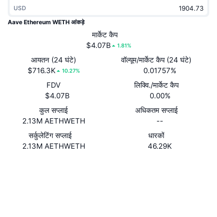
ट्रेंडिंग
USD
क्रिप्टो ETF
लर्न
CMC MCP
Aave Ethereum WETH आंकड़े
नया
बिटकॉइन ETFs
मार्केट कैप
x402
न्यूज़
$4.07B
1.81%
क्रिप्टो
एथेरियम ETFs
आयतन (24 घंटे)
वॉल्यूम/मार्केट कैप (24 घंटे)
Academy
$716.3K
0.01757%
10.27%
राजनीति
तकनीकी विश्लेषण
FDV
लिक्वि./मार्केट कैप
रिसर्च
$4.07B
0.00%
स्पोर्ट्स
आरएसआई
वीडियो
कुल सप्लाई
अधिकतम सप्लाई
2.13M AETHWETH
--
वित्त
MACD
शब्दकोष
सर्कुलेटिंग सप्लाई
धारकों
2.13M AETHWETH
46.29K
टेक
डेरिवेटिव्स
कैम्पेन
वेबसाइट
Website
Socials
NFT
ओवरव्यू
एयरड्रॉप
कॉन्ट्रैक्ट्स
0x4d5F...C514E8
4.0
कुल NFT आँकड़े
रेटिंग (CertiK)
लिक्विडेशन
डायमंड रिवॉर्ड
एक्सप्लोरर
etherscan.io