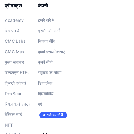
प्रोडक्ट्स
कंपनी
Academy
हमारे बारे में
विज्ञापन दें
प्रयोग की शर्तों
CMC Labs
निजता नीति
CMC Max
कुकी प्राथमिकताएं
मुख्य समाचार
कुकी नीति
बिटकॉइन ETFs
समुदाय के नीयम
क्रिप्टो एपीआई
डिस्क्लेमर
DexScan
क्रियाविधि
रियल वर्ल्ड एसेट्स
पेशे
वैश्विक चार्ट
हम भर्ती कर रहे हैं!
NFT