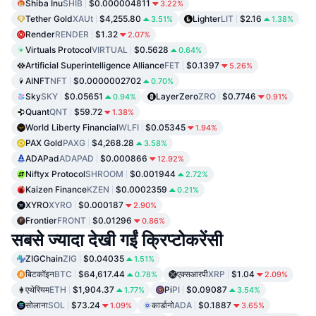
Shiba Inu
SHIB
$0.000004811
3.22%
Tether Gold
XAUt
$4,255.80
Lighter
LIT
$2.16
3.51%
1.38%
Render
RENDER
$1.32
2.07%
Virtuals Protocol
VIRTUAL
$0.5628
0.64%
Artificial Superintelligence Alliance
FET
$0.1397
5.26%
AINFT
NFT
$0.0000002702
0.70%
Sky
SKY
$0.05651
LayerZero
ZRO
$0.7746
0.94%
0.91%
Quant
QNT
$59.72
1.38%
World Liberty Financial
WLFI
$0.05345
1.94%
PAX Gold
PAXG
$4,268.28
3.58%
ADAPad
ADAPAD
$0.000866
12.92%
Niftyx Protocol
SHROOM
$0.001944
2.72%
Kaizen Finance
KZEN
$0.0002359
0.21%
XYRO
XYRO
$0.000187
2.90%
Frontier
FRONT
$0.01296
0.86%
सबसे ज्यादा देखी गईं क्रिप्टोकरेंसी
ZIGChain
ZIG
$0.04035
1.51%
बिटकॉइन
BTC
$64,617.44
एक्सआरपी
XRP
$1.04
0.78%
2.09%
एथेरियम
ETH
$1,904.37
Pi
PI
$0.09087
1.77%
3.54%
सोलाना
SOL
$73.24
कार्डानो
ADA
$0.1887
1.09%
3.65%