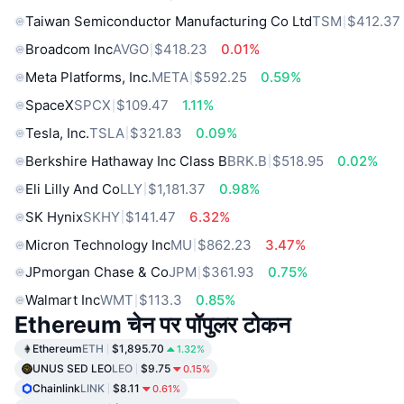
Taiwan Semiconductor Manufacturing Co Ltd
TSM
$412.37
Broadcom Inc
AVGO
$418.23
0.01%
Meta Platforms, Inc.
META
$592.25
0.59%
SpaceX
SPCX
$109.47
1.11%
Tesla, Inc.
TSLA
$321.83
0.09%
Berkshire Hathaway Inc Class B
BRK.B
$518.95
0.02%
Eli Lilly And Co
LLY
$1,181.37
0.98%
SK Hynix
SKHY
$141.47
6.32%
Micron Technology Inc
MU
$862.23
3.47%
JPmorgan Chase & Co
JPM
$361.93
0.75%
Walmart Inc
WMT
$113.3
0.85%
Ethereum चेन पर पॉपुलर टोकन
Ethereum
ETH
$1,895.70
1.32%
UNUS SED LEO
LEO
$9.75
0.15%
Chainlink
LINK
$8.11
0.61%