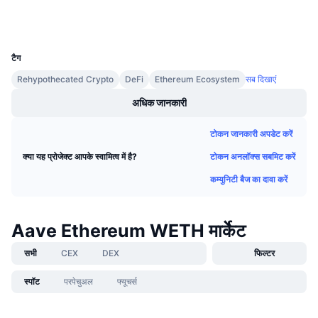
आगामी सेल
वॉलेट्स
फंडिंग दरें
सीखें और कमाएँ
UCID
36458
टैग
कैलेंडर
Rehypothecated Crypto
DeFi
Ethereum Ecosystem
सब दिखाएं
ICO कैलेंडर
अधिक जानकारी
टोकन जानकारी अपडेट करें
घटनाक्रमो का कलैंडर
टोकन अनलॉक्स सबमिट करें
क्या यह प्रोजेक्ट आपके स्वामित्व में है?
कम्युनिटी बैज का दावा करें
Aave Ethereum WETH मार्केट
सभी
CEX
DEX
फिल्टर
स्पॉट
परपेचुअल
फ्यूचर्स