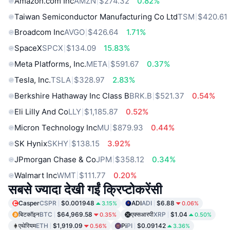
Amazon.com Inc
AMZN
$274.32
0.82%
Taiwan Semiconductor Manufacturing Co Ltd
TSM
$420.61
Broadcom Inc
AVGO
$426.64
1.71%
SpaceX
SPCX
$134.09
15.83%
Meta Platforms, Inc.
META
$591.67
0.37%
Tesla, Inc.
TSLA
$328.97
2.83%
Berkshire Hathaway Inc Class B
BRK.B
$521.37
0.54%
Eli Lilly And Co
LLY
$1,185.87
0.52%
Micron Technology Inc
MU
$879.93
0.44%
SK Hynix
SKHY
$138.15
3.92%
JPmorgan Chase & Co
JPM
$358.12
0.34%
Walmart Inc
WMT
$111.77
0.20%
सबसे ज्यादा देखी गईं क्रिप्टोकरेंसी
Casper
CSPR
$0.001948
ADI
ADI
$6.88
3.15%
0.06%
बिटकॉइन
BTC
$64,969.58
एक्सआरपी
XRP
$1.04
0.35%
0.50%
एथेरियम
ETH
$1,919.09
Pi
PI
$0.09142
0.56%
3.36%