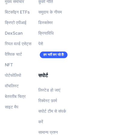
मुख्य समाचार
कुकी नीति
बिटकॉइन ETFs
समुदाय के नीयम
क्रिप्टो एपीआई
डिस्क्लेमर
DexScan
क्रियाविधि
रियल वर्ल्ड एसेट्स
पेशे
वैश्विक चार्ट
हम भर्ती कर रहे हैं!
NFT
सपोर्ट
पोर्टफोलियो
वॉचलिस्‍ट
लिस्टेड हो जाएं
बेतरतीब चित्र
रिक्वेस्ट फ़ार्म
साइट मैप
सपोर्ट टीम से संपर्क
करें
सामान्य प्रश्न