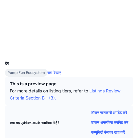
शीर्ष ट्रेडर्स
आर्टिकल
एक्सचेंज इनफ्लो/आउटफ्लो
DEX API
कनवर्टर
Socials
लीडरबोर्ड
स्पॉट
कॉन्ट्रैक्ट्स
G63cwb...JTpump
सेंटीमेंट
उद्यम
2.7
संवादपत्र
संकेतक
ट्रेंडिंग
रेटिंग (CertiK)
डेरिवेटिव्स
एक्सप्लोरर
solscan.io
कीमतें
CMC Launch
आगामी
भय एवं लालच सूचकांक।
वॉलेट्स
संसाधन
CMC Labs
हाल ही में जोड़े गए
ऑल्टकॉइन सीजन इंडेक्स
UCID
35785
CMC Max
टैग
गेनर और लूजर
मार्केट साइकल इंडिकेटर्स
प्रलेखन
Pump Fun Ecosystem
सब दिखाएं
मुख्य समाचार
सबसे ज्यादा देखे गए
Bitcoin डोमिनेंस
This is a preview page.
सामान्य प्रश्न
For more details on listing tiers, refer to
Listings Review
Telegram बॉट
कम्युनिटी का सेंटिमेंट
CoinMarketCap 20 इंडेक्स
Criteria Section B - (3).
AI इंटीग्रेशन्स
विज्ञापन दें
चेन रैंकिंग
CoinMarketCap 100 इंडेक्स
टोकन जानकारी अपडेट करें
CMC एजेंट हब
टोकन अनलॉक्स सबमिट करें
क्या यह प्रोजेक्ट आपके स्वामित्व में है?
भविष्यवाणी बाजार
ETF प्रवाह
साइट विजेट
कम्युनिटी बैज का दावा करें
कौशल मार्केटप्लेस