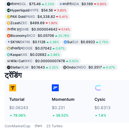
सोलाना
SOL
$75.46
कार्डानो
ADA
$0.199
2.23%
0.90%
Hyperliquid
HYPE
$54.56
3.80%
PAX Gold
PAXG
$4,338.82
0.41%
Zcash
ZEC
$499.69
1.90%
शीबा इनु
SHIB
$0.000004642
0.14%
Biconomy
BICO
$0.05706
25.78%
SKYAI
SKYAI
$0.1128
Sui
SUI
$0.6923
2.36%
2.75%
डॉजकॉइन
DOGE
$0.07042
0.67%
Kaspa
KAS
$0.02682
2.86%
Wiki Cat
WKC
$0.00000007478
5.02%
Stellar
XLM
$0.1643
Ondo
ONDO
$0.3517
2.02%
0.07%
ट्रेंडिंग
Tutorial
Momentum
Cysic
$0.06243
$0.231
$0.8313
78.06%
36.52%
1.6%
CoinMarketCap
टोकन
23 Turtles