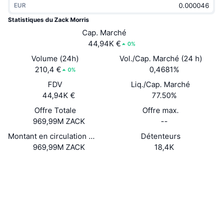
EUR
Tendances
ETF sur les cryptos
Apprendre
CMC MCP
Statistiques du Zack Morris
Nouveau
Cap. Marché
ETF Bitcoin
x402
Actualités
44,94K €
0%
Crypto
ETF Ethereum
Volume (24h)
Vol./Cap. Marché (24 h)
Academy
210,4 €
0,4681%
0%
Politique
FDV
Liq./Cap. Marché
Analyse technique
Recherche
44,94K €
77.50%
Sports
Offre Totale
Offre max.
RSI
Vidéos
969,99M ZACK
--
Finance
MACD
Montant en circulation déclaré
Détenteurs
Glossaire
969,99M ZACK
18,4K
Technologie
Site Internet
Website
Produits dérivés
Campagnes
Social
NFT
Vue d'ensemble
Contrats
8vCAUb...CAjtx7
Airdrops
Explorateurs
solscan.io
Statistiques NFT globales
Liquidations
Récompenses de Diamant
Portefeuilles