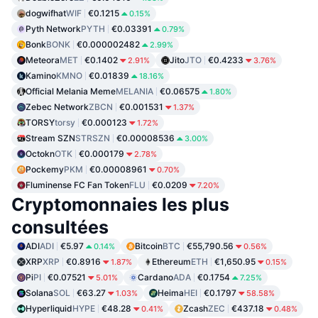
dogwifhat
WIF
€0.1215
0.15%
Pyth Network
PYTH
€0.03391
0.79%
Bonk
BONK
€0.000002482
2.99%
Meteora
MET
€0.1402
Jito
JTO
€0.4233
2.91%
3.76%
Kamino
KMNO
€0.01839
18.16%
Official Melania Meme
MELANIA
€0.06575
1.80%
Zebec Network
ZBCN
€0.001531
1.37%
TORSY
torsy
€0.000123
1.72%
Stream SZN
STRSZN
€0.00008536
3.00%
Octokn
OTK
€0.000179
2.78%
Pockemy
PKM
€0.00008961
0.70%
Fluminense FC Fan Token
FLU
€0.0209
7.20%
Cryptomonnaies les plus
consultées
ADI
ADI
€5.97
Bitcoin
BTC
€55,790.56
0.14%
0.56%
XRP
XRP
€0.8916
Ethereum
ETH
€1,650.95
1.87%
0.15%
Pi
PI
€0.07521
Cardano
ADA
€0.1754
5.01%
7.25%
Solana
SOL
€63.27
Heima
HEI
€0.1797
1.03%
58.58%
Hyperliquid
HYPE
€48.28
Zcash
ZEC
€437.18
0.41%
0.48%