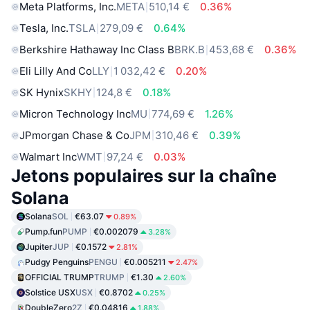
Meta Platforms, Inc.
META
510,14 €
0.36%
Tesla, Inc.
TSLA
279,09 €
0.64%
Berkshire Hathaway Inc Class B
BRK.B
453,68 €
0.36%
Eli Lilly And Co
LLY
1 032,42 €
0.20%
SK Hynix
SKHY
124,8 €
0.18%
Micron Technology Inc
MU
774,69 €
1.26%
JPmorgan Chase & Co
JPM
310,46 €
0.39%
Walmart Inc
WMT
97,24 €
0.03%
Jetons populaires sur la chaîne
Solana
Solana
SOL
€63.07
0.89%
Pump.fun
PUMP
€0.002079
3.28%
Jupiter
JUP
€0.1572
2.81%
Pudgy Penguins
PENGU
€0.005211
2.47%
OFFICIAL TRUMP
TRUMP
€1.30
2.60%
Solstice USX
USX
€0.8702
0.25%
DoubleZero
2Z
€0.04816
1.88%