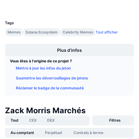
Ventes à venir
Taux de financement
Apprenez & Gagnez
UCID
31367
Tags
Calendriers
Memes
Solana Ecosystem
Celebrity Memes
Tout afficher
Boost
Calendrier des ICO
Plus d'infos
Calendrier des événements
Vous êtes à l'origine de ce projet ?
Mettre à jour les infos du jeton
Soumettre les déverrouillages de jetons
Réclamer le badge de la communauté
Zack Morris Marchés
Tout
CEX
DEX
Filtres
Au comptant
Perpétuel
Contrats à terme