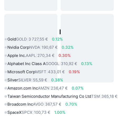
Actifs du Monde Réel Populaires
Gold
GOLD
3 727,55 €
0.12%
Nvidia Corp
NVDA
190,67 €
0.32%
Apple Inc.
AAPL
270,34 €
0.30%
Alphabet Inc Class A
GOOGL
310,92 €
0.13%
Microsoft Corp
MSFT
433,01 €
0.19%
Silver
SILVER
55,59 €
0.38%
Amazon.com Inc
AMZN
236,47 €
0.07%
Taiwan Semiconductor Manufacturing Co Ltd
TSM
365,18 €
Broadcom Inc
AVGO
367,57 €
0.70%
SpaceX
SPCX
100,73 €
1.00%