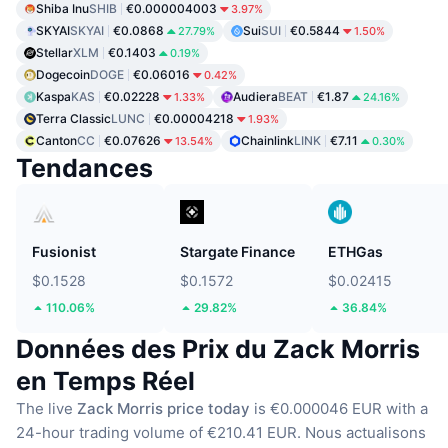
Shiba Inu
SHIB
€0.000004003
3.97%
SKYAI
SKYAI
€0.0868
Sui
SUI
€0.5844
27.79%
1.50%
Stellar
XLM
€0.1403
0.19%
Dogecoin
DOGE
€0.06016
0.42%
Kaspa
KAS
€0.02228
Audiera
BEAT
€1.87
1.33%
24.16%
Terra Classic
LUNC
€0.00004218
1.93%
Canton
CC
€0.07626
Chainlink
LINK
€7.11
13.54%
0.30%
Tendances
Fusionist
Stargate Finance
ETHGas
$0.1528
$0.1572
$0.02415
110.06%
29.82%
36.84%
Données des Prix du Zack Morris
en Temps Réel
The live
Zack Morris price today
is €0.000046 EUR with a
24-hour trading volume of €210.41 EUR.
Nous actualisons