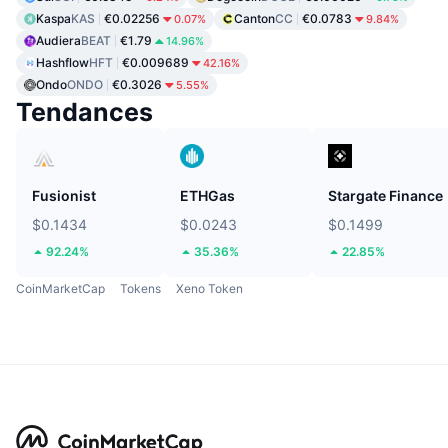
Kaspa
KAS
€0.02256
Canton
CC
€0.0783
0.07%
9.84%
Audiera
BEAT
€1.79
14.96%
Hashflow
HFT
€0.009689
42.16%
Ondo
ONDO
€0.3026
5.55%
Tendances
Fusionist
ETHGas
Stargate Finance
$0.1434
$0.0243
$0.1499
92.24%
35.36%
22.85%
CoinMarketCap
Tokens
Xeno Token