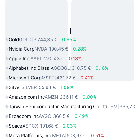
Actifs du Monde Réel Populaires
Gold
GOLD
3 744,35 €
0.65%
Nvidia Corp
NVDA
190,45 €
0.28%
Apple Inc.
AAPL
270,43 €
0.18%
Alphabet Inc Class A
GOOGL
310,75 €
0.16%
Microsoft Corp
MSFT
431,72 €
0.41%
Silver
SILVER
55,94 €
1.09%
Amazon.com Inc
AMZN
236,11 €
0.00%
Taiwan Semiconductor Manufacturing Co Ltd
TSM
365,7 €
Broadcom Inc
AVGO
366,5 €
0.49%
SpaceX
SPCX
101,68 €
2.03%
Meta Platforms, Inc.
META
508,97 €
0.51%