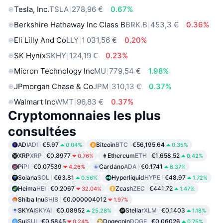
Tesla, Inc.
TSLA
278,96 €
0.67%
Berkshire Hathaway Inc Class B
BRK.B
453,3 €
0.36%
Eli Lilly And Co
LLY
1 031,56 €
0.20%
SK Hynix
SKHY
124,19 €
0.23%
Micron Technology Inc
MU
779,54 €
1.98%
JPmorgan Chase & Co
JPM
310,13 €
0.37%
Walmart Inc
WMT
96,83 €
0.37%
Cryptomonnaies les plus
consultées
ADI
ADI
€5.97
Bitcoin
BTC
€56,195.64
0.04%
0.35%
XRP
XRP
€0.8977
Ethereum
ETH
€1,658.52
0.76%
0.42%
Pi
PI
€0.07539
Cardano
ADA
€0.1741
4.26%
6.37%
Solana
SOL
€63.81
Hyperliquid
HYPE
€48.97
0.56%
1.72%
Heima
HEI
€0.2067
Zcash
ZEC
€441.72
32.04%
1.47%
Shiba Inu
SHIB
€0.000004012
1.97%
SKYAI
SKYAI
€0.08952
Stellar
XLM
€0.1403
25.28%
1.18%
Sui
SUI
€0.5845
Dogecoin
DOGE
€0.06026
0.24%
0.75%