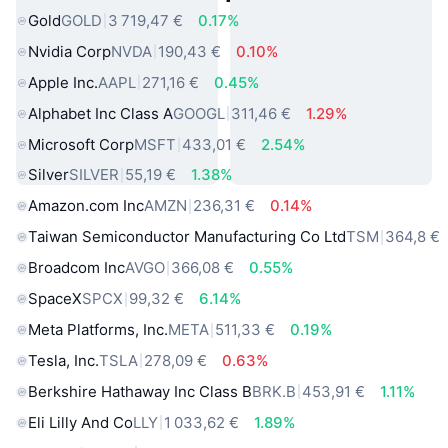
Gold
GOLD
3 719,47 €
0.17%
Nvidia Corp
NVDA
190,43 €
0.10%
Apple Inc.
AAPL
271,16 €
0.45%
Alphabet Inc Class A
GOOGL
311,46 €
1.29%
Microsoft Corp
MSFT
433,01 €
2.54%
Silver
SILVER
55,19 €
1.38%
Amazon.com Inc
AMZN
236,31 €
0.14%
Taiwan Semiconductor Manufacturing Co Ltd
TSM
364,8 €
Broadcom Inc
AVGO
366,08 €
0.55%
SpaceX
SPCX
99,32 €
6.14%
Meta Platforms, Inc.
META
511,33 €
0.19%
Tesla, Inc.
TSLA
278,09 €
0.63%
Berkshire Hathaway Inc Class B
BRK.B
453,91 €
1.11%
Eli Lilly And Co
LLY
1 033,62 €
1.89%