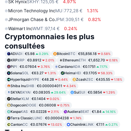
SK Hynix
SKHY
125,05 €
4.97%
Micron Technology Inc
MU
772,28 €
1.31%
JPmorgan Chase & Co
JPM
309,51 €
0.82%
Walmart Inc
WMT
97,14 €
0.24%
Cryptomonnaies les plus
consultées
ADI
ADI
€5.98
Bitcoin
BTC
€55,856.18
0.29%
0.58%
XRP
XRP
€0.8912
Ethereum
ETH
€1,652.70
2.01%
0.18%
Pi
PI
€0.07604
Cardano
ADA
€0.1751
3.76%
7.17%
Solana
SOL
€63.27
Heima
HEI
€0.1705
1.31%
58.33%
Hyperliquid
HYPE
€48.28
Zcash
ZEC
€435.55
0.44%
1.18%
Shiba Inu
SHIB
€0.000004011
4.34%
SKYAI
SKYAI
€0.08305
Sui
SUI
€0.5854
29.64%
1.29%
Stellar
XLM
€0.1404
0.02%
Dogecoin
DOGE
€0.06008
0.75%
Kaspa
KAS
€0.02228
Audiera
BEAT
€1.84
2.11%
14.16%
Terra Classic
LUNC
€0.00004238
1.74%
Canton
CC
€0.07674
Chainlink
LINK
€7.11
13.02%
0.27%