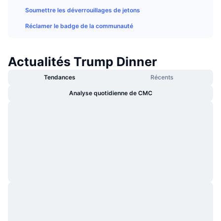
Tendances
ETF sur les cryptos
Soumettre les déverrouillages de jetons
Apprendre
CMC MCP
Réclamer le badge de la communauté
Nouveau
ETF Bitcoin
x402
Actualités
Crypto
ETF Ethereum
Actualités Trump Dinner
Academy
Tendances
Récents
Politique
Analyse technique
Recherche
Analyse quotidienne de CMC
Sports
RSI
Vidéos
Finance
MACD
Glossaire
Technologie
Produits dérivés
Campagnes
NFT
Vue d'ensemble
Airdrops
Statistiques NFT globales
Liquidations
Récompenses de Diamant