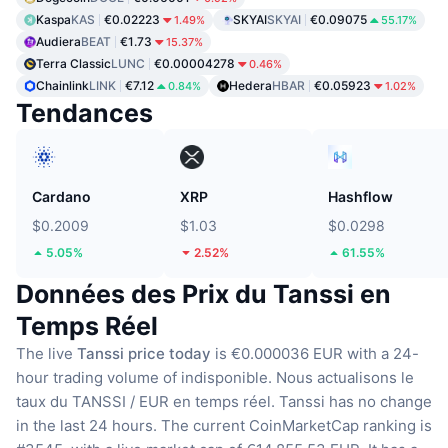
Kaspa
KAS
€0.02223
SKYAI
SKYAI
€0.09075
1.49%
55.17%
Audiera
BEAT
€1.73
15.37%
Terra Classic
LUNC
€0.00004278
0.46%
Chainlink
LINK
€7.12
Hedera
HBAR
€0.05923
0.84%
1.02%
Tendances
Cardano
XRP
Hashflow
$0.2009
$1.03
$0.0298
5.05%
2.52%
61.55%
Données des Prix du Tanssi en
Temps Réel
The live
Tanssi price today
is €0.000036 EUR with a 24-
hour trading volume of indisponible.
Nous actualisons le
taux du TANSSI / EUR en temps réel.
Tanssi has no change
in the last 24 hours.
The current CoinMarketCap ranking is