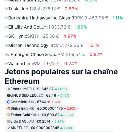
Tesla, Inc.
TSLA
278,12 €
0.63%
Berkshire Hathaway Inc Class B
BRK.B
453,95 €
1.11%
Eli Lilly And Co
LLY
1 033,72 €
1.89%
SK Hynix
SKHY
125,06 €
4.97%
Micron Technology Inc
MU
772,35 €
1.31%
JPmorgan Chase & Co
JPM
309,54 €
0.82%
Walmart Inc
WMT
97,15 €
0.24%
Jetons populaires sur la chaîne
Ethereum
Ethereum
ETH
€1,645.37
1.62%
UNUS SED LEO
LEO
€8.46
0.15%
Chainlink
LINK
€7.04
0.32%
Shiba Inu
SHIB
€0.000004175
2.93%
Tether Gold
XAUt
€3,693.82
3.82%
Lido DAO
LDO
€0.2574
5.27%
AINFT
NFT
€0.0000002345
1.00%