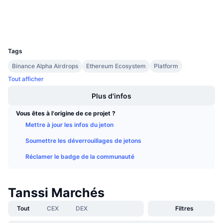
Ventes à venir
Explorateurs
etherscan.io
Taux de financement
Apprenez & Gagnez
Portefeuilles
UCID
37297
Calendriers
Tags
Binance Alpha Airdrops
Ethereum Ecosystem
Platform
Calendrier des ICO
Tout afficher
Calendrier des événements
Plus d'infos
Vous êtes à l'origine de ce projet ?
Mettre à jour les infos du jeton
Soumettre les déverrouillages de jetons
Réclamer le badge de la communauté
Tanssi Marchés
Tout
CEX
DEX
Filtres