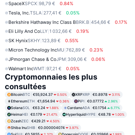
SpaceX
SPCX
98,79 €
0.84%
Tesla, Inc.
TSLA
277,41 €
0.05%
Berkshire Hathaway Inc Class B
BRK.B
454,66 €
0.17%
Eli Lilly And Co
LLY
1 032,66 €
0.19%
SK Hynix
SKHY
123,89 €
0.55%
Micron Technology Inc
MU
762,89 €
0.23%
JPmorgan Chase & Co
JPM
309,06 €
0.06%
Walmart Inc
WMT
97,21 €
0.05%
Cryptomonnaies les plus
consultées
Bitcoin
BTC
€55,924.37
XRP
XRP
€0.8978
0.50%
3.11%
Ethereum
ETH
€1,654.94
Pi
PI
€0.07772
0.36%
2.96%
Solana
SOL
€63.24
Cardano
ADA
€0.1754
1.88%
6.77%
Heima
HEI
€0.179
Hyperliquid
HYPE
€48.78
21.47%
1.00%
Zcash
ZEC
€429.21
4.50%
Shiba Inu
SHIB
€0.000004074
3.97%
Sui
SUI
€0.5855
Dogecoin
DOGE
€0.05966
2.37%
1.99%