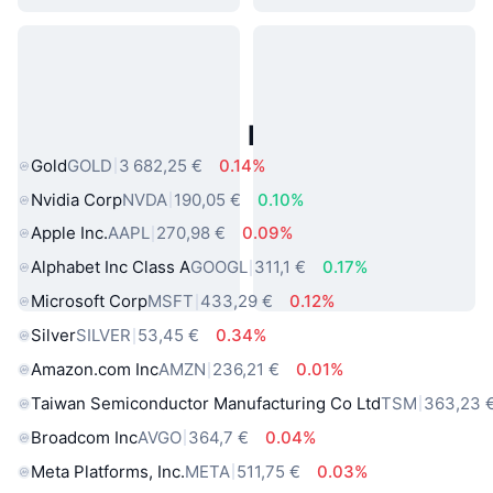
Actifs du Monde Réel Populaires
Gold
GOLD
3 682,25 €
0.14%
Nvidia Corp
NVDA
190,05 €
0.10%
Apple Inc.
AAPL
270,98 €
0.09%
Alphabet Inc Class A
GOOGL
311,1 €
0.17%
Microsoft Corp
MSFT
433,29 €
0.12%
Silver
SILVER
53,45 €
0.34%
Amazon.com Inc
AMZN
236,21 €
0.01%
Taiwan Semiconductor Manufacturing Co Ltd
TSM
363,23 
Broadcom Inc
AVGO
364,7 €
0.04%
Meta Platforms, Inc.
META
511,75 €
0.03%