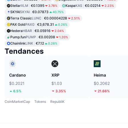
Stellar
XLM
€0.1395
Kaspa
KAS
€0.02214
3.78%
2.23%
SKYAI
SKYAI
€0.07873
40.75%
Terra Classic
LUNC
€0.00004228
2.51%
PAX Gold
PAXG
€3,678.31
0.26%
Hedera
HBAR
€0.05916
2.04%
Pump.fun
PUMP
€0.00208
1.20%
Chainlink
LINK
€7.12
0.26%
Tendances
Cardano
XRP
Heima
$0.2021
$1.03
$0.2062
6.5%
3.35%
21.66%
CoinMarketCap
Tokens
RepubliK