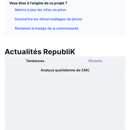
Vous êtes à l'origine de ce projet ?
Tendances
ETF sur les cryptos
Apprendre
CMC MCP
Mettre à jour les infos du jeton
Nouveau
ETF Bitcoin
Soumettre les déverrouillages de jetons
x402
Actualités
Réclamer le badge de la communauté
Crypto
ETF Ethereum
Academy
Politique
Actualités RepubliK
Analyse technique
Recherche
Sports
Tendances
Récents
RSI
Vidéos
Analyse quotidienne de CMC
Finance
MACD
Glossaire
Technologie
Produits dérivés
Campagnes
NFT
Vue d'ensemble
Airdrops
Statistiques NFT globales
Liquidations
Récompenses de Diamant