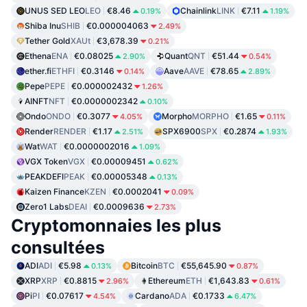
UNUS SED LEO
LEO
€8.46
Chainlink
LINK
€7.11
0.19%
1.19%
Shiba Inu
SHIB
€0.000004063
2.49%
Tether Gold
XAUt
€3,678.39
0.21%
Ethena
ENA
€0.08025
Quant
QNT
€51.44
2.90%
0.54%
ether.fi
ETHFI
€0.3146
Aave
AAVE
€78.65
0.14%
2.89%
Pepe
PEPE
€0.000002432
1.26%
AINFT
NFT
€0.0000002342
0.10%
Ondo
ONDO
€0.3077
Morpho
MORPHO
€1.65
4.05%
0.11%
Render
RENDER
€1.17
SPX6900
SPX
€0.2874
2.51%
1.93%
Wat
WAT
€0.0000002016
1.09%
VGX Token
VGX
€0.00009451
0.62%
PEAKDEFI
PEAK
€0.00005348
0.13%
Kaizen Finance
KZEN
€0.0002041
0.09%
Zero1 Labs
DEAI
€0.0009636
2.73%
Cryptomonnaies les plus
consultées
ADI
ADI
€5.98
Bitcoin
BTC
€55,645.90
0.13%
0.87%
XRP
XRP
€0.8815
Ethereum
ETH
€1,643.83
2.96%
0.61%
Pi
PI
€0.07617
Cardano
ADA
€0.1733
4.54%
6.47%