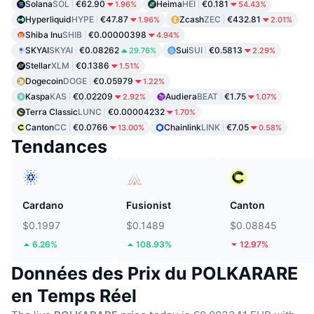
Solana
SOL
€62.90
Heima
HEI
€0.181
1.96%
54.43%
Hyperliquid
HYPE
€47.87
Zcash
ZEC
€432.81
1.96%
2.01%
Shiba Inu
SHIB
€0.00000398
4.94%
SKYAI
SKYAI
€0.08262
Sui
SUI
€0.5813
29.76%
2.29%
Stellar
XLM
€0.1386
1.51%
Dogecoin
DOGE
€0.05979
1.22%
Kaspa
KAS
€0.02209
Audiera
BEAT
€1.75
2.92%
1.07%
Terra Classic
LUNC
€0.00004232
1.70%
Canton
CC
€0.0766
Chainlink
LINK
€7.05
13.00%
0.58%
Tendances
Cardano
Fusionist
Canton
$0.1997
$0.1489
$0.08845
6.26%
108.93%
12.97%
Données des Prix du POLKARARE
en Temps Réel