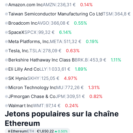
Amazon.com Inc
AMZN
236,31 €
0.14%
Taiwan Semiconductor Manufacturing Co Ltd
TSM
364,8 €
Broadcom Inc
AVGO
366,08 €
0.55%
SpaceX
SPCX
99,32 €
6.14%
Meta Platforms, Inc.
META
511,32 €
0.19%
Tesla, Inc.
TSLA
278,09 €
0.63%
Berkshire Hathaway Inc Class B
BRK.B
453,9 €
1.11%
Eli Lilly And Co
LLY
1 033,61 €
1.89%
SK Hynix
SKHY
125,05 €
4.97%
Micron Technology Inc
MU
772,26 €
1.31%
JPmorgan Chase & Co
JPM
309,51 €
0.82%
Walmart Inc
WMT
97,14 €
0.24%
Jetons populaires sur la chaîne
Ethereum
Ethereum
ETH
€1,650.22
0.50%