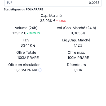
EUR
Tendances
ETF sur les cryptos
Apprendre
CMC MCP
Statistiques du POLKARARE
Nouveau
Cap. Marché
ETF Bitcoin
x402
Actualités
38,03K €
7.45%
Crypto
ETF Ethereum
Volume (24h)
Vol./Cap. Marché (24 h)
Academy
139,12 €
0,3658%
3763.5%
Politique
FDV
Liq./Cap. Marché
Analyse technique
Recherche
334,1K €
1.12%
Sports
Offre Totale
Offre max.
RSI
Vidéos
100M PRARE
100M PRARE
Finance
MACD
Offre en circulation
Détenteurs
Glossaire
11,38M PRARE
1,21K
Technologie
Site Internet
Website
Whitepaper
Produits dérivés
Campagnes
Social
NFT
Vue d'ensemble
Airdrops
Contrats
0x2C2f...4dC796
3.1
Évaluation (CertiK)
Statistiques NFT globales
Liquidations
Récompenses de Diamant
Explorateurs
etherscan.io