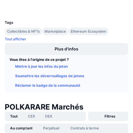
Portefeuilles
Ventes à venir
Taux de financement
Apprenez & Gagnez
UCID
9544
Tags
Calendriers
Collectibles & NFTs
Marketplace
Ethereum Ecosystem
Tout afficher
Calendrier des ICO
Plus d'infos
Calendrier des événements
Vous êtes à l'origine de ce projet ?
Mettre à jour les infos du jeton
Soumettre les déverrouillages de jetons
Réclamer le badge de la communauté
POLKARARE Marchés
Tout
CEX
DEX
Filtres
Au comptant
Perpétuel
Contrats à terme