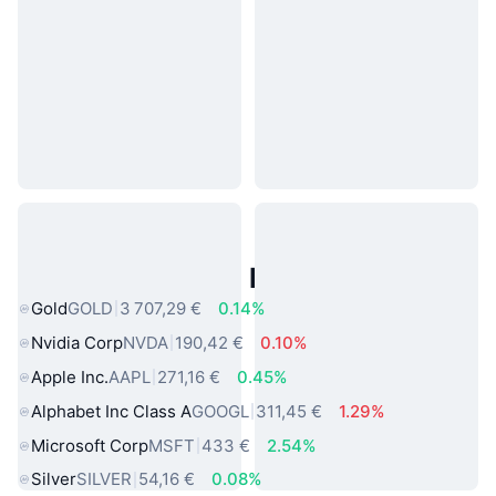
Actifs du Monde Réel Populaires
Gold
GOLD
3 707,29 €
0.14%
Nvidia Corp
NVDA
190,42 €
0.10%
Apple Inc.
AAPL
271,16 €
0.45%
Alphabet Inc Class A
GOOGL
311,45 €
1.29%
Microsoft Corp
MSFT
433 €
2.54%
Silver
SILVER
54,16 €
0.08%