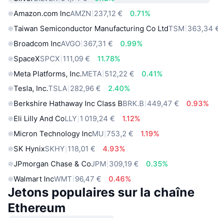
Amazon.com Inc
AMZN
237,12 €
0.71%
Taiwan Semiconductor Manufacturing Co Ltd
TSM
363,34 
Broadcom Inc
AVGO
367,31 €
0.99%
SpaceX
SPCX
111,09 €
11.78%
Meta Platforms, Inc.
META
512,22 €
0.41%
Tesla, Inc.
TSLA
282,96 €
2.40%
Berkshire Hathaway Inc Class B
BRK.B
449,47 €
0.93%
Eli Lilly And Co
LLY
1 019,24 €
1.12%
Micron Technology Inc
MU
753,2 €
1.19%
SK Hynix
SKHY
118,01 €
4.93%
JPmorgan Chase & Co
JPM
309,19 €
0.35%
Walmart Inc
WMT
96,47 €
0.46%
Jetons populaires sur la chaîne
Ethereum