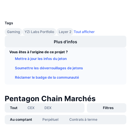
Ventes à venir
Portefeuilles
Taux de financement
Apprenez & Gagnez
UCID
36834
Tags
Calendriers
Gaming
YZi Labs Portfolio
Layer 2
Tout afficher
Calendrier des ICO
Plus d'infos
Vous êtes à l'origine de ce projet ?
Calendrier des événements
Mettre à jour les infos du jeton
Soumettre les déverrouillages de jetons
Réclamer le badge de la communauté
Pentagon Chain Marchés
Tout
CEX
DEX
Filtres
Au comptant
Perpétuel
Contrats à terme