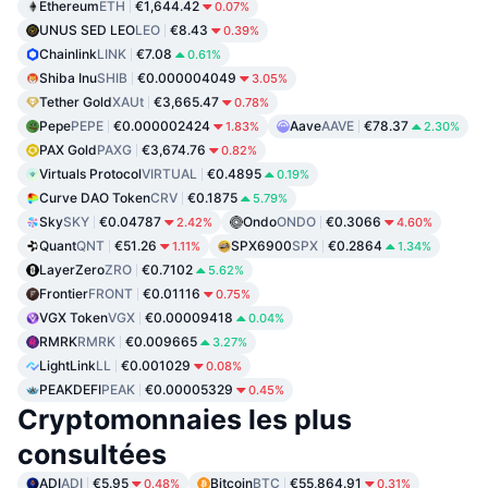
Ethereum
ETH
€1,644.42
0.07%
UNUS SED LEO
LEO
€8.43
0.39%
Chainlink
LINK
€7.08
0.61%
Shiba Inu
SHIB
€0.000004049
3.05%
Tether Gold
XAUt
€3,665.47
0.78%
Pepe
PEPE
€0.000002424
Aave
AAVE
€78.37
1.83%
2.30%
PAX Gold
PAXG
€3,674.76
0.82%
Virtuals Protocol
VIRTUAL
€0.4895
0.19%
Curve DAO Token
CRV
€0.1875
5.79%
Sky
SKY
€0.04787
Ondo
ONDO
€0.3066
2.42%
4.60%
Quant
QNT
€51.26
SPX6900
SPX
€0.2864
1.11%
1.34%
LayerZero
ZRO
€0.7102
5.62%
Frontier
FRONT
€0.01116
0.75%
VGX Token
VGX
€0.00009418
0.04%
RMRK
RMRK
€0.009665
3.27%
LightLink
LL
€0.001029
0.08%
PEAKDEFI
PEAK
€0.00005329
0.45%
Cryptomonnaies les plus
consultées
ADI
ADI
€5.95
Bitcoin
BTC
€55,864.91
0.48%
0.31%