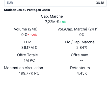
EUR
Tendances
ETF sur les cryptos
Apprendre
CMC MCP
Statistiques du Pentagon Chain
Nouveau
Cap. Marché
ETF Bitcoin
x402
Actualités
7,22M €
0%
Crypto
ETF Ethereum
Volume (24h)
Vol./Cap. Marché (24 h)
Academy
0 €
0%
100%
Politique
FDV
Liq./Cap. Marché
Analyse technique
Recherche
36,17M €
2.84%
Sports
Offre Totale
Offre max.
RSI
Vidéos
1M PC
--
Finance
MACD
Montant en circulation déclaré
Détenteurs
Glossaire
199,77K PC
4,45K
Technologie
Site Internet
Website
Produits dérivés
Campagnes
NFT
Social
Vue d'ensemble
Airdrops
Contrats
Statistiques NFT globales
0xA1Aa...227272
Liquidations
Récompenses de Diamant
Explorateurs
etherscan.io