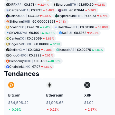
XRP
XRP
€0.8784
Ethereum
ETH
€1,650.60
2.94%
0.61%
Cardano
ADA
€0.1715
Pi
PI
€0.07644
3.48%
0.90%
Solana
SOL
€63.30
Hyperliquid
HYPE
€46.53
0.44%
4.71%
Shiba Inu
SHIB
€0.000003961
2.18%
Zcash
ZEC
€441.78
Hashflow
HFT
€0.01206
2.41%
58.89%
SKYAI
SKYAI
€0.1001
Sui
SUI
€0.5768
35.56%
2.25%
Canton
CC
€0.08069
5.86%
Dogecoin
DOGE
€0.06006
0.11%
Stellar
XLM
€0.1383
Kaspa
KAS
€0.02275
2.30%
2.83%
Ondo
ONDO
€0.2992
7.03%
Biconomy
BICO
€0.0469
48.03%
Chainlink
LINK
€7.07
1.83%
Tendances
Bitcoin
Ethereum
XRP
$64,598.42
$1,908.65
$1.02
0.06%
0.22%
2.57%