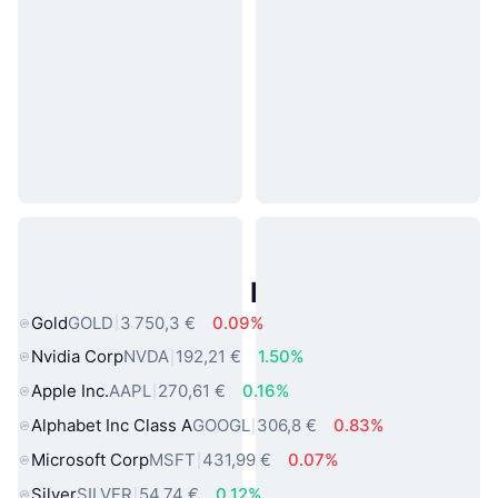
Actifs du Monde Réel Populaires
Gold
GOLD
3 750,3 €
0.09%
Nvidia Corp
NVDA
192,21 €
1.50%
Apple Inc.
AAPL
270,61 €
0.16%
Alphabet Inc Class A
GOOGL
306,8 €
0.83%
Microsoft Corp
MSFT
431,99 €
0.07%
Silver
SILVER
54,74 €
0.12%