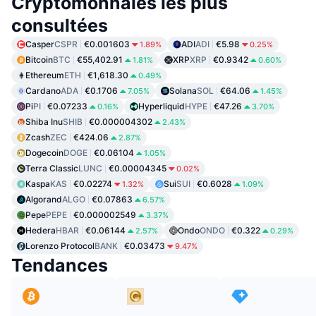
Cryptomonnaies les plus
consultées
Casper
CSPR
€0.001603
ADI
ADI
€5.98
1.89%
0.25%
Bitcoin
BTC
€55,402.91
XRP
XRP
€0.9342
1.81%
0.60%
Ethereum
ETH
€1,618.30
0.49%
Cardano
ADA
€0.1706
Solana
SOL
€64.06
7.05%
1.45%
Pi
PI
€0.07233
Hyperliquid
HYPE
€47.26
0.16%
3.70%
Shiba Inu
SHIB
€0.000004302
2.43%
Zcash
ZEC
€424.06
2.87%
Dogecoin
DOGE
€0.06104
1.05%
Terra Classic
LUNC
€0.00004345
0.02%
Kaspa
KAS
€0.02274
Sui
SUI
€0.6028
1.32%
1.09%
Algorand
ALGO
€0.07863
6.57%
Pepe
PEPE
€0.000002549
3.37%
Hedera
HBAR
€0.06144
Ondo
ONDO
€0.322
2.57%
0.29%
Lorenzo Protocol
BANK
€0.03473
9.47%
Tendances