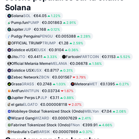
Solana
Solana
SOL
€64.05
1.22%
Pump.fun
PUMP
€0.001863
2.91%
Jupiter
JUP
€0.168
0.12%
Pudgy Penguins
PENGU
€0.005388
2.28%
OFFICIAL TRUMP
TRUMP
€1.28
2.59%
Solstice eUSX
EUSX
€0.9104
0.36%
Jito
JTO
€0.4411
Fartcoin
FARTCOIN
€0.1153
3.33%
5.52%
Official Melania Meme
MELANIA
€0.06678
1.56%
Solstice USX
USX
€0.8717
0.31%
Zebec Network
ZBCN
€0.001567
3.79%
Grass
GRASS
€0.2748
Meteora
MET
€0.1395
1.03%
0.27%
AntFun
ANTFUN
€0.03734
1.67%
Jupiter Perps LP
JLP
€3.11
0.88%
el gato
ELGATO
€0.000008118
2.07%
Mobileye Global Tokenized Stock (Ondo)
MBLYon
€7.04
2.08%
Wizard Gang
WIZARD
€0.00007629
2.41%
Fabrinet Tokenized Stock (Ondo)
FNon
€399.91
4.66%
Hasbulla's Cat
BARSIK
€0.00007869
0.37%