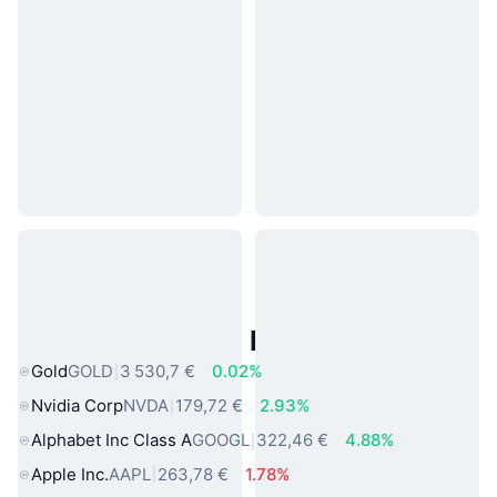
Actifs du Monde Réel Populaires
Gold
GOLD
3 530,7 €
0.02%
Nvidia Corp
NVDA
179,72 €
2.93%
Alphabet Inc Class A
GOOGL
322,46 €
4.88%
Apple Inc.
AAPL
263,78 €
1.78%