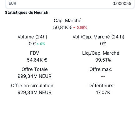
EUR
Tendances
ETF sur les cryptos
Apprendre
CMC MCP
Statistiques du Neur.sh
Nouveau
Cap. Marché
ETF Bitcoin
x402
Actualités
50,81K €
0.69%
Crypto
ETF Ethereum
Volume (24h)
Vol./Cap. Marché (24 h)
Academy
0 €
0%
0%
Politique
FDV
Liq./Cap. Marché
Analyse technique
Recherche
54,64K €
99.51%
Sports
Offre Totale
Offre max.
RSI
Vidéos
999,34M NEUR
--
Finance
MACD
Offre en circulation
Détenteurs
Glossaire
929,34M NEUR
17,07K
Technologie
Site Internet
Website
Whitepaper
Produits dérivés
Campagnes
Social
NFT
Vue d'ensemble
Contrats
3N2ETv...NJpump
Airdrops
3.3
Évaluation (CertiK)
Statistiques NFT globales
Liquidations
Explorateurs
solscan.io
Récompenses de Diamant