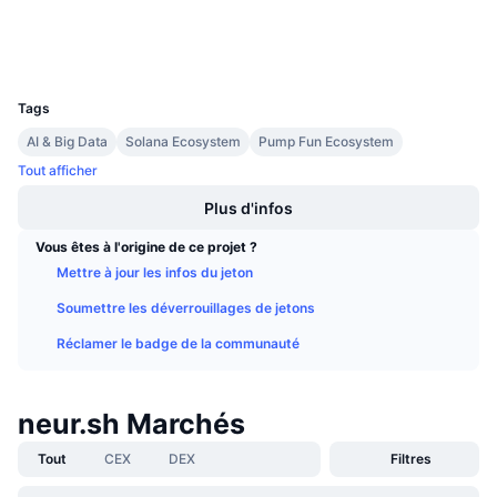
Ventes à venir
Portefeuilles
Taux de financement
Apprenez & Gagnez
UCID
35073
Calendriers
Tags
AI & Big Data
Solana Ecosystem
Pump Fun Ecosystem
Calendrier des ICO
Tout afficher
Plus d'infos
Calendrier des événements
Vous êtes à l'origine de ce projet ?
Mettre à jour les infos du jeton
Soumettre les déverrouillages de jetons
Réclamer le badge de la communauté
neur.sh Marchés
Tout
CEX
DEX
Filtres