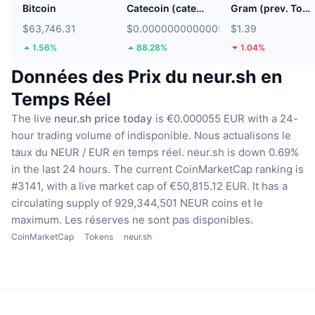
Bitcoin
Catecoin (catecoin.shop)
Gram (prev. Toncoin)
$63,746.31
$0.0000000000005605
$1.39
1.56%
88.28%
1.04%
Données des Prix du neur.sh en
Temps Réel
The live
neur.sh price today
is €0.000055 EUR with a 24-
hour trading volume of indisponible.
Nous actualisons le
taux du NEUR / EUR en temps réel.
neur.sh is down 0.69%
in the last 24 hours.
The current CoinMarketCap ranking is
#3141, with a live market cap of €50,815.12 EUR.
It has a
circulating supply of 929,344,501 NEUR coins
et le
maximum. Les réserves ne sont pas disponibles.
CoinMarketCap
Tokens
neur.sh