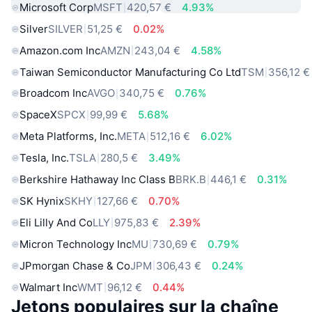
Microsoft Corp
MSFT
420,57 €
4.93%
Silver
SILVER
51,25 €
0.02%
Amazon.com Inc
AMZN
243,04 €
4.58%
Taiwan Semiconductor Manufacturing Co Ltd
TSM
356,12 €
Broadcom Inc
AVGO
340,75 €
0.76%
SpaceX
SPCX
99,99 €
5.68%
Meta Platforms, Inc.
META
512,16 €
6.02%
Tesla, Inc.
TSLA
280,5 €
3.49%
Berkshire Hathaway Inc Class B
BRK.B
446,1 €
0.31%
SK Hynix
SKHY
127,66 €
0.70%
Eli Lilly And Co
LLY
975,83 €
2.39%
Micron Technology Inc
MU
730,69 €
0.79%
JPmorgan Chase & Co
JPM
306,43 €
0.24%
Walmart Inc
WMT
96,12 €
0.44%
Jetons populaires sur la chaîne