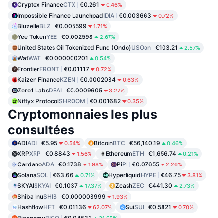
Cryptex Finance
CTX
€0.261
0.46%
Impossible Finance Launchpad
IDIA
€0.003663
0.72%
Bluzelle
BLZ
€0.005599
1.71%
Yee Token
YEE
€0.002598
2.67%
United States Oil Tokenized Fund (Ondo)
USOon
€103.21
2.57%
Wat
WAT
€0.000000201
0.54%
Frontier
FRONT
€0.01117
0.72%
Kaizen Finance
KZEN
€0.0002034
0.63%
Zero1 Labs
DEAI
€0.0009605
3.27%
Niftyx Protocol
SHROOM
€0.001682
0.35%
Cryptomonnaies les plus
consultées
ADI
ADI
€5.95
Bitcoin
BTC
€56,140.19
0.54%
0.46%
XRP
XRP
€0.8843
Ethereum
ETH
€1,656.74
1.56%
0.21%
Cardano
ADA
€0.1738
Pi
PI
€0.07655
1.98%
2.26%
Solana
SOL
€63.66
Hyperliquid
HYPE
€46.75
0.71%
3.81%
SKYAI
SKYAI
€0.1037
Zcash
ZEC
€441.30
17.37%
2.73%
Shiba Inu
SHIB
€0.000003999
1.93%
Hashflow
HFT
€0.01136
Sui
SUI
€0.5821
62.07%
0.70%
Biconomy
BICO
€0.04533