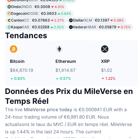
31.05%
Ondo
ONDO
€0.3008
4.31%
Dogecoin
DOGE
€0.0603
0.64%
Canton
CC
€0.07863
Stellar
XLM
€0.1397
2.27%
0.39%
Kaspa
KAS
€0.02268
Hedera
HBAR
€0.05879
2.02%
0.72%
Tendances
Bitcoin
Ethereum
XRP
$64,870.19
$1,914.67
$1.02
0.82%
0.57%
1.22%
Données des Prix du MileVerse en
Temps Réel
The live
MileVerse price today
is €0.000941 EUR with a
24-hour trading volume of €6,991.80 EUR.
Nous
actualisons le taux du MVC / EUR en temps réel.
MileVerse
is up 1.44% in the last 24 hours.
The current