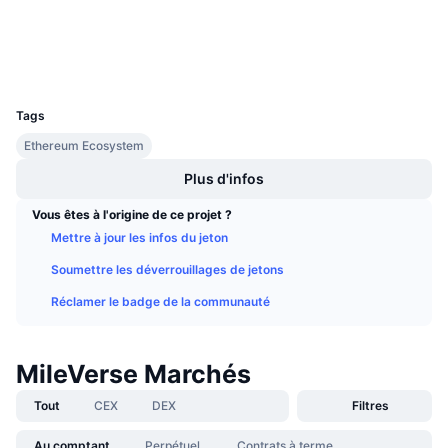
Ventes à venir
Explorateurs
etherscan.io
Taux de financement
Apprenez & Gagnez
Portefeuilles
UCID
7703
Calendriers
Tags
Calendrier des ICO
Ethereum Ecosystem
Plus d'infos
Calendrier des événements
Vous êtes à l'origine de ce projet ?
Mettre à jour les infos du jeton
Soumettre les déverrouillages de jetons
Réclamer le badge de la communauté
MileVerse Marchés
Tout
CEX
DEX
Filtres
Au comptant
Perpétuel
Contrats à terme