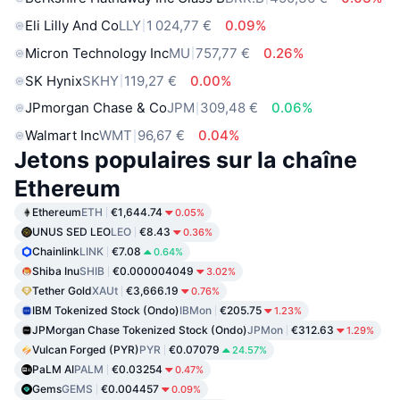
Eli Lilly And Co
LLY
1 024,77 €
0.09%
Micron Technology Inc
MU
757,77 €
0.26%
SK Hynix
SKHY
119,27 €
0.00%
JPmorgan Chase & Co
JPM
309,48 €
0.06%
Walmart Inc
WMT
96,67 €
0.04%
Jetons populaires sur la chaîne
Ethereum
Ethereum
ETH
€1,644.74
0.05%
UNUS SED LEO
LEO
€8.43
0.36%
Chainlink
LINK
€7.08
0.64%
Shiba Inu
SHIB
€0.000004049
3.02%
Tether Gold
XAUt
€3,666.19
0.76%
IBM Tokenized Stock (Ondo)
IBMon
€205.75
1.23%
JPMorgan Chase Tokenized Stock (Ondo)
JPMon
€312.63
1.29%
Vulcan Forged (PYR)
PYR
€0.07079
24.57%
PaLM AI
PALM
€0.03254
0.47%
Gems
GEMS
€0.004457
0.09%