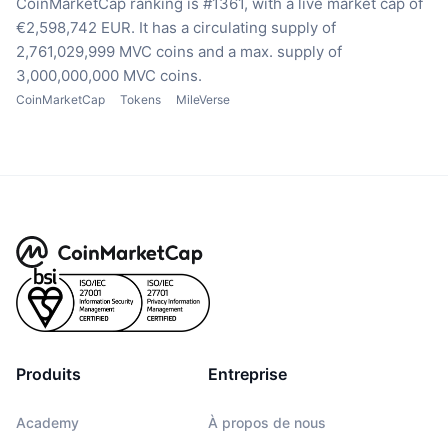
CoinMarketCap ranking is #1361, with a live market cap of
€2,598,742 EUR.
It has a circulating supply of
2,761,029,999 MVC coins
and a max. supply of
3,000,000,000 MVC coins.
CoinMarketCap
Tokens
MileVerse
Produits
Entreprise
Academy
À propos de nous