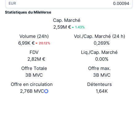
EUR
Tendances
ETF sur les cryptos
Apprendre
CMC MCP
Statistiques du MileVerse
Nouveau
Cap. Marché
ETF Bitcoin
x402
Actualités
2,59M €
1.43%
Crypto
ETF Ethereum
Volume (24h)
Vol./Cap. Marché (24 h)
Academy
6,99K €
0,269%
20.12%
Politique
FDV
Liq./Cap. Marché
Analyse technique
Recherche
2,82M €
0.00%
Sports
Offre Totale
Offre max.
RSI
Vidéos
3B MVC
3B MVC
Finance
MACD
Offre en circulation
Détenteurs
Glossaire
2,76B MVC
1,64K
Technologie
Site Internet
Website
Produits dérivés
Campagnes
Social
NFT
Vue d'ensemble
Airdrops
Contrats
0x5819...E2D6f7
3.5
Évaluation (CertiK)
Statistiques NFT globales
Liquidations
Récompenses de Diamant
Audits