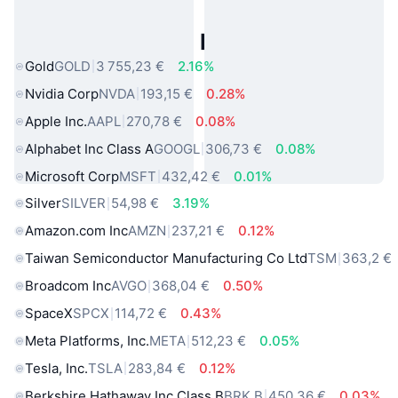
Actifs du Monde Réel Populaires
Gold
GOLD
3 755,23 €
2.16%
Nvidia Corp
NVDA
193,15 €
0.28%
Apple Inc.
AAPL
270,78 €
0.08%
Alphabet Inc Class A
GOOGL
306,73 €
0.08%
Microsoft Corp
MSFT
432,42 €
0.01%
Silver
SILVER
54,98 €
3.19%
Amazon.com Inc
AMZN
237,21 €
0.12%
Taiwan Semiconductor Manufacturing Co Ltd
TSM
363,2 €
Broadcom Inc
AVGO
368,04 €
0.50%
SpaceX
SPCX
114,72 €
0.43%
Meta Platforms, Inc.
META
512,23 €
0.05%
Tesla, Inc.
TSLA
283,84 €
0.12%
Berkshire Hathaway Inc Class B
BRK.B
450,36 €
0.03%