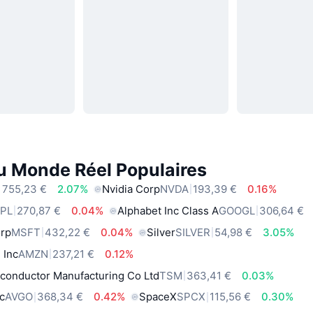
du Monde Réel Populaires
 755,23 €
2.07%
Nvidia Corp
NVDA
193,39 €
0.16%
PL
270,87 €
0.04%
Alphabet Inc Class A
GOOGL
306,64 €
orp
MSFT
432,22 €
0.04%
Silver
SILVER
54,98 €
3.05%
 Inc
AMZN
237,21 €
0.12%
conductor Manufacturing Co Ltd
TSM
363,41 €
0.03%
c
AVGO
368,34 €
0.42%
SpaceX
SPCX
115,56 €
0.30%