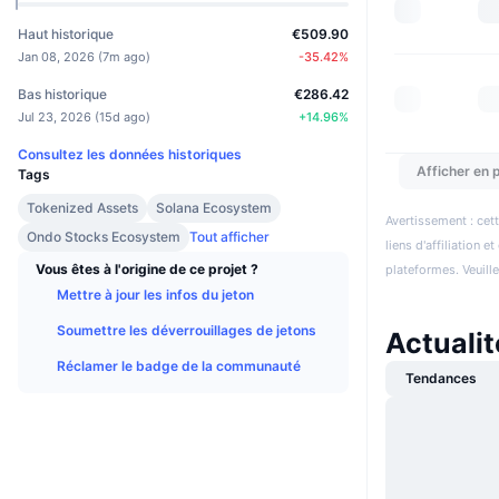
Haut historique
€509.90
Jan 08, 2026
(
7m ago
)
-35.42
%
Bas historique
€286.42
Jul 23, 2026
(
15d ago
)
+
14.96
%
Consultez les données historiques
Afficher en p
Tags
Tokenized Assets
Solana Ecosystem
Avertissement : cett
Ondo Stocks Ecosystem
Tout afficher
liens d'affiliation 
Vous êtes à l'origine de ce projet ?
plateformes. Veuill
Mettre à jour les infos du jeton
Soumettre les déverrouillages de jetons
Actualit
Réclamer le badge de la communauté
Tendances