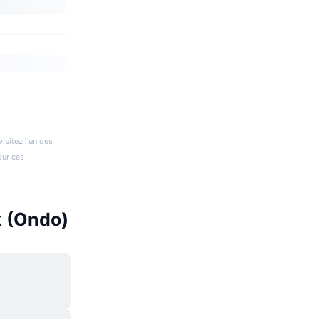
isitez l'un des
sur ces
k (Ondo)