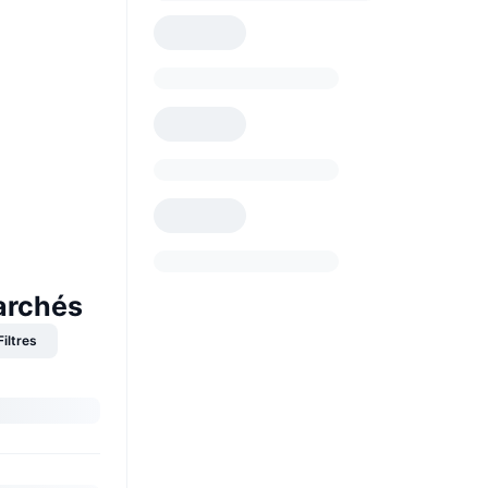
archés
Filtres