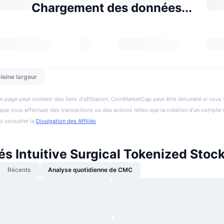
Chargement des données...
leine largeur
e page peut contenir des liens d'affiliation. CoinMarketCap peut être rémunéré si vous v
et que vous effectuez des transactions ou des actions telles que la création d'un compte 
ez consulter la
Divulgation des Affiliés
.
és Intuitive Surgical Tokenized Stoc
Récents
Analyse quotidienne de CMC