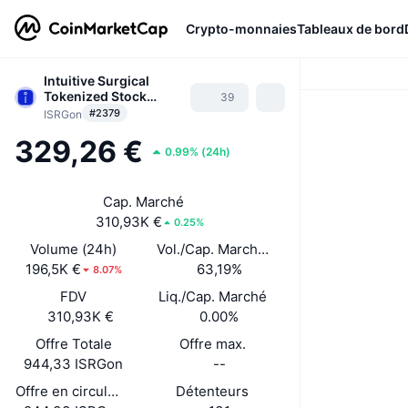
Crypto-monnaies
Tableaux de bord
Intuitive Surgical
Tokenized Stock
39
(Ondo)
#2379
ISRGon
329,26 €
0.99%
(
24h
)
Cap. Marché
310,93K €
0.25%
Volume (24h)
Vol./Cap. Marché (24 h)
196,5K €
63,19%
8.07%
FDV
Liq./Cap. Marché
310,93K €
0.00%
Offre Totale
Offre max.
944,33 ISRGon
--
Offre en circulation
Détenteurs