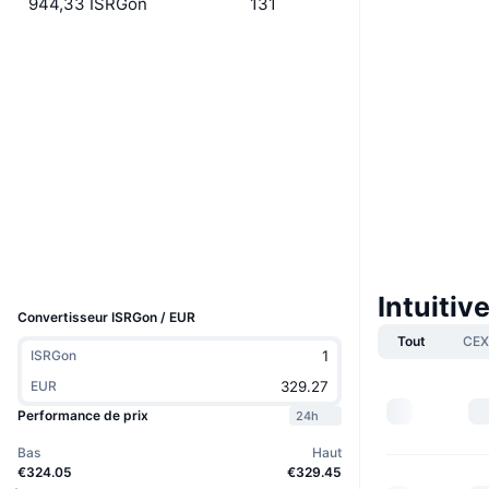
944,33 ISRGon
131
Site Internet
Website
Social
0x2691...f05c55
Contrats
etherscan.io
Explorateurs
Portefeuilles
UCID
39221
Intuiti
Convertisseur ISRGon / EUR
Tout
CEX
ISRGon
EUR
Performance de prix
24h
Bas
Haut
€324.05
€329.45